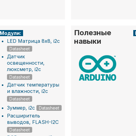
Полезные
Модули:
навыки
LED Матрица 8x8, i2c
Datasheet
Датчик
освещенности,
люксметр, i2c
Datasheet
Датчик температуры
и влажности, i2c
Datasheet
Зуммер, i2c
Datasheet
Расширитель
выводов, FLASH-I2C
Datasheet