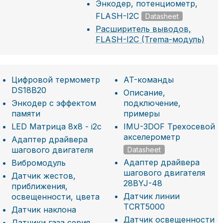
Энкодер, потенциометр,
FLASH-I2C
Datasheet
Расширитель выводов,
FLASH-I2C (Trema-модуль)
Цифровой термометр
AT-команды
DS18B20
Описание,
Энкодер с эффектом
подключение,
памяти
примеры
LED Матрица 8x8 - i2c
IMU-3DOF Трехосевой
акселерометр
Адаптер драйвера
шагового двигателя
Datasheet
Адаптер драйвера
Вибромодуль
шагового двигателя
Датчик жестов,
28BYJ-48
приближения,
Датчик линии
освещенности, цвета
TCRT5000
Датчик наклона
Датчик освещенности
Датчики газа серия