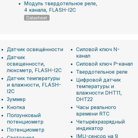
Модуль твердотельное реле,
4 канала, FLASH-I2C
Datasheet
Датчик освещённости
Силовой ключ N-
канал
Датчик
освещенности,
Силовой ключ P-канал
люксметр, FLASH-I2C
Твердотельное реле
Датчик температуры
Цифровой датчик
и влажности, FLASH-
температуры и
I2C
влажности DHT11,
Зуммер
DHT22
Кнопка
Часы реального
времени RTC
Ползунковый
потенциометр
Четырёхразрядный
индикатор
Потенциометр
IMU-сенсор на 9
Светодиод