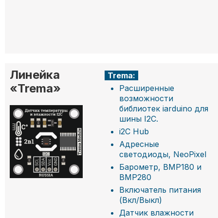
Линейка
Trema:
«Trema»
Расширенные
возможности
библиотек iarduino для
шины I2C.
i2C Hub
Адресные
светодиоды, NeoPixel
Барометр, BMP180 и
BMP280
Включатель питания
(Вкл/Выкл)
Датчик влажности