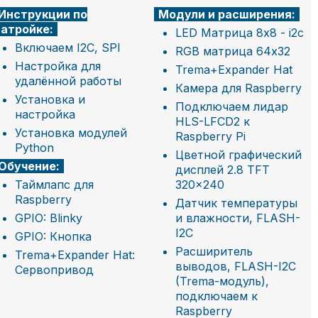
Инструкции по
Модули и расширения:
натройке:
LED Матрица 8x8 - i2c
Включаем I2C, SPI
RGB матрица 64x32
Настройка для
Trema+Expander Hat
удалённой работы
Камера для Raspberry
Установка и
Подключаем лидар
настройка
HLS-LFCD2 к
Установка модулей
Raspberry Pi
Python
Цветной графический
Обучение:
дисплей 2.8 TFT
Таймлапс для
320x240
Raspberry
Датчик температуры
GPIO: Blinky
и влажности, FLASH-
I2C
GPIO: Кнопка
Расширитель
Trema+Expander Hat:
выводов, FLASH-I2C
Сервопривод
(Trema-модуль),
подключаем к
Raspberry