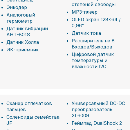
степеней свободы
Энкодер
MP3-плеер
Аналоговый
OLED экран 128×64 /
термометр
0,96”
Датчик вибрации
Датчик тока
АНТ-801S
Расширитель на 8
Датчик Холла
Входов/Выходов
ИК-приёмник
Цифровой датчик
температуры и
влажности I2C
Сканер отпечатков
Универсальный DC-DC
пальцев
преобразователь
XL6009
Соленоиды семейства
JF
Геймпад DualShock 2