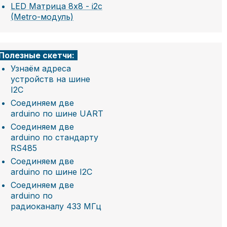
LED Матрица 8x8 - i2c
(Metro-модуль)
Полезные скетчи:
Узнаём адреса
устройств на шине
I2C
Соединяем две
arduino по шине UART
Соединяем две
arduino по стандарту
RS485
Соединяем две
arduino по шине I2C
Соединяем две
arduino по
радиоканалу 433 МГц