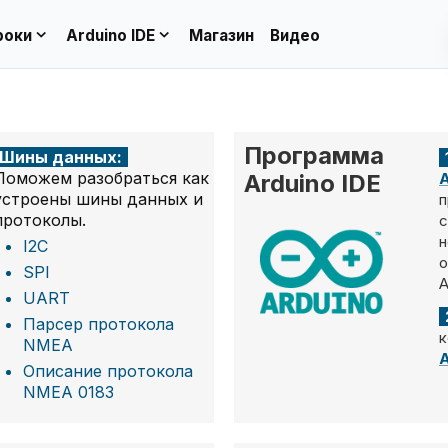
expand_more
expand_more
роки
Arduino IDE
Магазин
Видео
Программа
Шины данных:
Поможем разобраться как
Arduino IDE
A
устроены шины данных и
п
протоколы.
с
н
I2C
о
SPI
A
UART
Парсер протокола
к
NMEA
A
Описание протокола
NMEA 0183