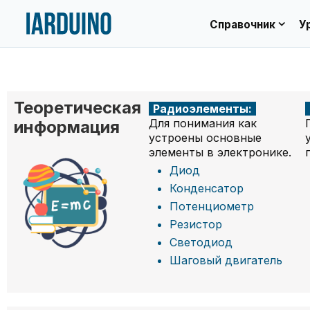
expand_more
Справочник
У
Теоретическая
Радиоэлементы:
Для понимания как
информация
устроены основные
элементы в электронике.
Диод
Конденсатор
Потенциометр
Резистор
Светодиод
Шаговый двигатель