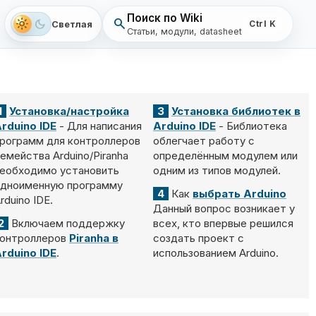
Поиск по Wiki
search
light_mode
dark_mode
Светлая
Ctrl K
Статьи, модули, datasheet
1
Установка/настройка
3
Установка библиотек в
rduino IDE
- Для написания
Arduino IDE
- Библиотека
рограмм для контроллеров
облегчает работу с
емейства Arduino/Piranha
определённым модулем или
еобходимо установить
одним из типов модулей.
дноименную программу
4
Как
выбрать Arduino
rduino IDE.
Данный вопрос возникает у
2
Включаем поддержку
всех, кто впервые решился
онтроллеров
Piranha в
создать проект с
rduino IDE
.
использованием Arduino.