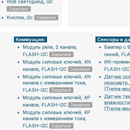
RGB светодиод, i2c
Datasheet
Кнопка, i2c
Datasheet
Коммуация:
Сенсоры и да
Модуль реле, 2 канала,
Бампер с 
FLASH-I2C
линий, FL
Datasheet
Модуль силовых ключей, 4N
ИК-приемн
канала, FLASH-I2C
FLASH-I2C
Datasheet
Модуль силовых ключей, 4N
Датчик ос
канала с измерением тока,
люксметр,
(Trema-мо
FLASH-I2C
Datasheet
Датчик те
Модуль силовых ключей, 4P
влажности
канала, FLASH-I2C
Datasheet
(Trema-мо
Модуль силовых ключей, 4P
канала с измерением тока,
FLASH-I2C
Datasheet