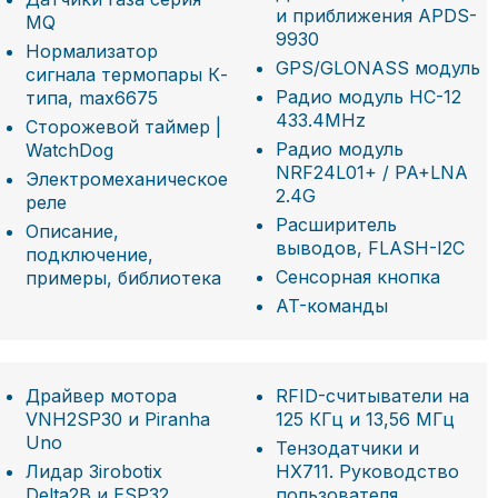
и приближения APDS-
MQ
9930
Нормализатор
GPS/GLONASS модуль
сигнала термопары К-
Радио модуль HC-12
типа, max6675
433.4MHz
Сторожевой таймер |
Радио модуль
WatchDog
NRF24L01+ / PA+LNA
Электромеханическое
2.4G
реле
Расширитель
Описание,
выводов, FLASH-I2C
подключение,
Сенсорная кнопка
примеры, библиотека
AT-команды
Драйвер мотора
RFID-считыватели на
VNH2SP30 и Piranha
125 КГц и 13,56 МГц
Uno
Тензодатчики и
Лидар 3irobotix
НХ711. Руководство
Delta2B и ESP32
пользователя.