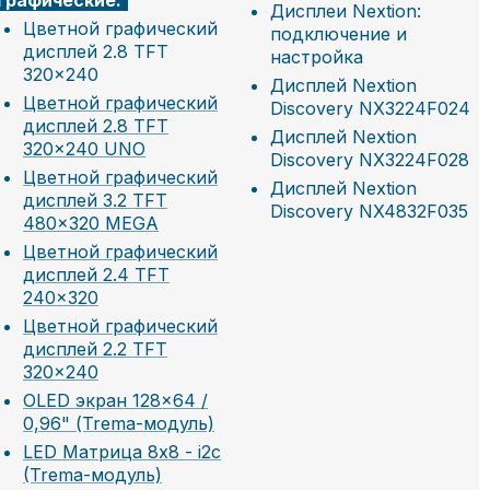
Графические:
Дисплеи Nextion:
Цветной графический
подключение и
дисплей 2.8 TFT
настройка
320x240
Дисплей Nextion
Цветной графический
Discovery NX3224F024
дисплей 2.8 TFT
Дисплей Nextion
320x240 UNO
Discovery NX3224F028
Цветной графический
Дисплей Nextion
дисплей 3.2 TFT
Discovery NX4832F035
480x320 MEGA
Цветной графический
дисплей 2.4 TFT
240×320
Цветной графический
дисплей 2.2 TFT
320×240
OLED экран 128×64 /
0,96" (Trema-модуль)
LED Матрица 8x8 - i2c
(Trema-модуль)