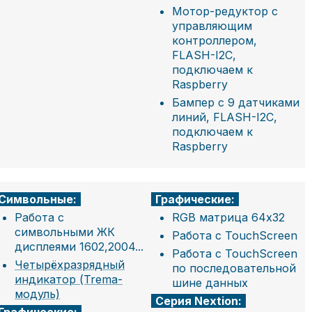
Мотор-редуктор с
управляющим
контроллером,
FLASH-I2C,
подключаем к
Raspberry
Бампер с 9 датчиками
линий, FLASH-I2C,
подключаем к
Raspberry
Символьные:
Графические:
Работа с
RGB матрица 64x32
символьными ЖК
Работа с TouchScreen
дисплеями 1602,2004...
Работа с TouchScreen
Четырёхразрядный
по последовательной
индикатор (Trema-
шине данных
модуль)
Серия Nextion: