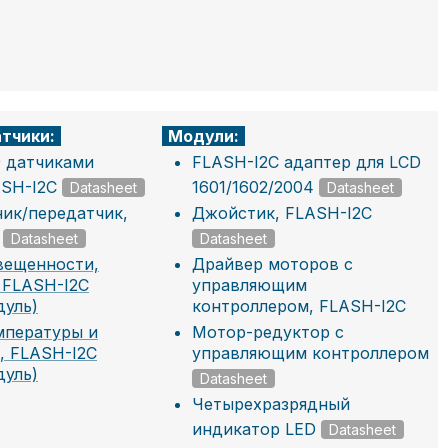
тчики:
Модули:
9 датчиками
FLASH-I2C адаптер для LCD
ASH-I2C
1601/1602/2004
Datasheet
Datasheet
ик/передатчик,
Джойстик, FLASH-I2C
Datasheet
Datasheet
вещенности,
Драйвер моторов с
 FLASH-I2C
управляющим
дуль)
контроллером, FLASH-I2C
мпературы и
Мотор-редуктор с
, FLASH-I2C
управляющим контроллером
дуль)
Datasheet
Четырехразрядный
индикатор LED
Datasheet