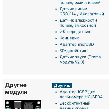
почвы, резистивный
Датчик линии
QRD1114 / Аналоговый
Датчик влажности
почвы, емкостной
ИК-передатчик
Концевик
Адаптер microSD
3D-джойстик
Датчик звука (Trema-
модуль v2.0)
Другие
Другие:
модули
Адаптер ICSP для
дальномера HC-SR04
Бесконтактный
датчик уровня