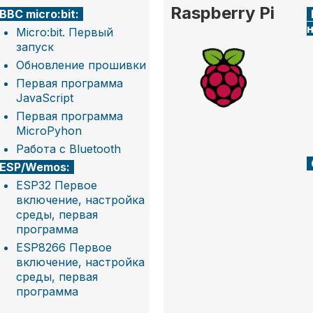
Raspberry Pi
BBC micro:bit:
Micro:bit. Первый
запуск
Обновление прошивки
Первая программа
JavaScript
Первая программа
MicroPyhon
Работа с Bluetooth
ESP/Wemos:
ESP32 Первое
включение, настройка
среды, первая
программа
ESP8266 Первое
включение, настройка
среды, первая
программа