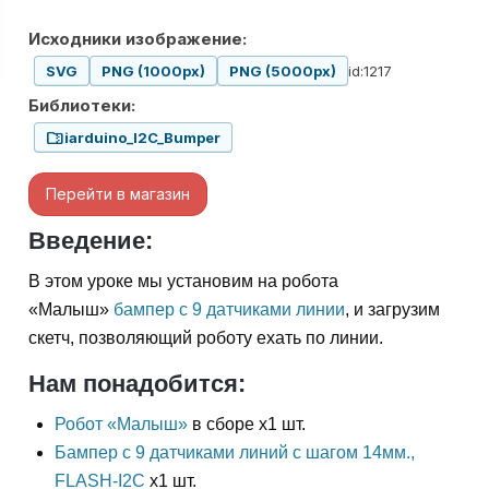
Исходники изображение:
id:1217
SVG
PNG (1000px)
PNG (5000px)
Библиотеки:
folder_zip
iarduino_I2C_Bumper
Перейти в магазин
Введение:
В этом уроке мы установим на робота
«Малыш»
бампер с 9 датчиками линии
, и загрузим
скетч, позволяющий роботу ехать по линии.
Нам понадобится:
Робот «Малыш»
в сборе x1 шт.
Бампер с 9 датчиками линий с шагом 14мм.,
FLASH-I2C
x1 шт.