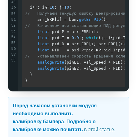
48
  i++; i%=
10
; j=
10
;                          
49
50
//   Получаем текущую ошибку центрирования ли
51
     arr_ERR[i] = bum.
getErrPID
();           
52
//   Вычисляем все составляющие ПИД регулятор
53
float
 pid_P = arr_ERR[i];               
54
float
 pid_I = 
0.0f
; 
while
(j--){pid_I+=ar
55
float
 pid_D = arr_ERR[i]-arr_ERR[(i
+9
)%
1
56
float
 PID   = pid_P*pid_KP+pid_I*pid_KI+
57
//   Устанавливаем скорость вращения колёс:  
58
analogWrite
(pinE1, val_Speed + PID);

analogWrite
(pinE2, val_Speed - PID);

  }

}
Перед началом установки модуля
необходимо выполнить
калибровку бампера. Подробно о
калибровке можно почитать
в этой статье
.