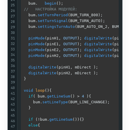
  bum.   
begin
();                            
25
//   НАСТРОЙКА МОДУЛЕЙ:                      
26
  bum.
setTurnPeriod
(BUM_TURN_800);           
27
  bum.
setTurnSignal
(BUM_TURN_AUTO);          
28
  bum.
settingsTurnAuto
(BUM_AUTO_ON_2, BUM_AUT
29
30
31
pinMode
(pinH1, 
OUTPUT
); 
digitalWrite
(pinH1,
32
pinMode
(pinE1, 
OUTPUT
); 
digitalWrite
(pinE1,
33
pinMode
(pinE2, 
OUTPUT
); 
digitalWrite
(pinE2,
34
pinMode
(pinH2, 
OUTPUT
); 
digitalWrite
(pinH2,
35
36
digitalWrite
(pinH1, mDirect );

37
digitalWrite
(pinH2, mDirect );

38
}

39
40
void
loop
()
{

41
if
( bum.
getLineSum
() > 
4
 ){                
42
    bum.
setLineType
(BUM_LINE_CHANGE);        
43
  }

44
45
if
 (!bum.
getLineSum
()){}

46
else
{

47