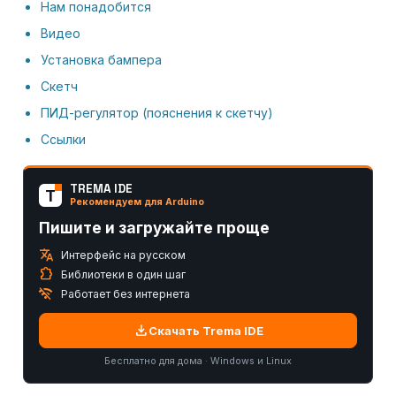
Нам понадобится
Видео
Установка бампера
Скетч
ПИД-регулятор (пояснения к скетчу)
Ссылки
TREMA IDE
T
Рекомендуем для Arduino
Пишите и загружайте проще
translate
Интерфейс на русском
extension
Библиотеки в один шаг
wifi_off
Работает без интернета
download
Скачать Trema IDE
Бесплатно для дома · Windows и Linux