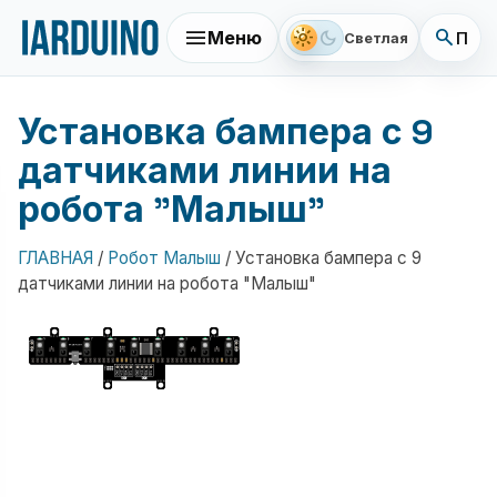
menu
search
light_mode
dark_mode
Меню
Поис
Светлая
Установка бампера с 9
датчиками линии на
робота "Малыш"
ГЛАВНАЯ
/
Робот Малыш
/
Установка бампера с 9
датчиками линии на робота "Малыш"