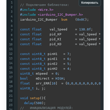
1
Копировать
// Подключаем библиотеки:                    
2
#
include
<Wire.h>
3
#
include
<iarduino_I2C_Bumper.h>
4
iarduino_I2C_Bumper  
bum
(
0x0C
)
;          
5
6
const
float
    val_Speed    = 
130.0f
;        
7
const
float
    pid_KP       = val_Speed * 
0.1
8
const
float
    pid_KI       = val_Speed * 
0.0
9
10
const
float
    pid_KD       = val_Speed * 
0.1
11
12
const
uint8_t
 pinH1   = 
7
;                   
13
const
uint8_t
 pinE1   = 
6
;                   
14
const
uint8_t
 pinE2   = 
5
;                   
15
const
uint8_t
 pinH2   = 
4
;                   
16
uint8_t
 mSpeed  = 
0
;                         
17
bool
    mDirect = 
HIGH
;                      
18
float
   arr_ERR[
10
]  = {
0
,
0
,
0
,
0
,
0
,
0
,
0
,
0
,
0
,
0
};
19
uint8_t
 i, j;                                
20
21
void
setup
()
{

22
delay
(
500
);                                
23
//   ИНИЦИАЛИЗАЦИЯ МОДУЛЕЙ:                  
24