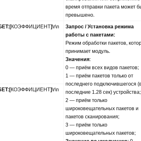
время отправки пакета может б
превышено.
ET:[
КОЭФФИЦИЕНТ
]
\r\n
Запрос / Установка режима
работы с пакетами:
Режим обработки пакетов, кото
принимает модуль.
Значения
:
0 — приём всех видов пакетов;
1 — приём пакетов только от
последнего подключившегося (
ET:
[
КОЭФФИЦИЕНТ
]
\r\n
последние 1.28 сек) устройства;
2 — приём только
широковещательных пакетов и
пакетов сканирования;
3 — приём только
широковещательных пакетов;