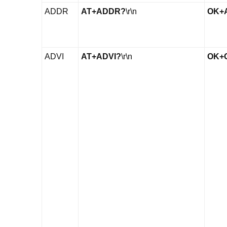
ADDR
AT+ADDR?
\r\n
OK+
ADVI
AT+ADVI?
\r\n
OK+