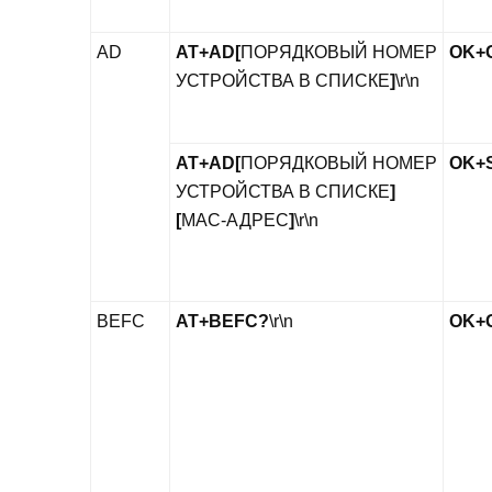
AD
AT+AD[
ПОРЯДКОВЫЙ НОМЕР
OK+
УСТРОЙСТВА В СПИСКЕ
]
\r\n
AT+AD[
ПОРЯДКОВЫЙ НОМЕР
OK+S
УСТРОЙСТВА В СПИСКЕ
]
[
MAC-АДРЕС
]
\r\n
BEFC
AT+BEFC?
\r\n
OK+