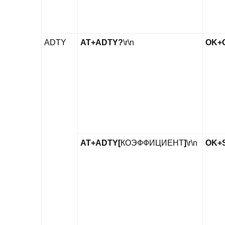
ADTY
AT+ADTY?
\r\n
OK+G
AT+ADTY[
КОЭФФИЦИЕНТ
]
\r\n
OK+S