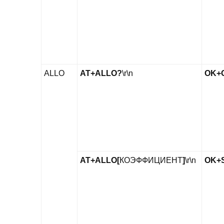
ALLO
AT+ALLO?
\r\n
OK+
AT+ALLO[
КОЭФФИЦИЕНТ
]
\r\n
OK+S