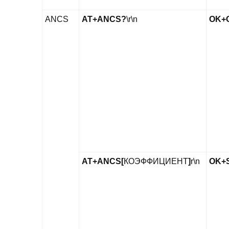
ANCS
AT+ANCS?
\r\n
OK+
AT+ANCS[
КОЭФФИЦИЕНТ
]
r\n
OK+S