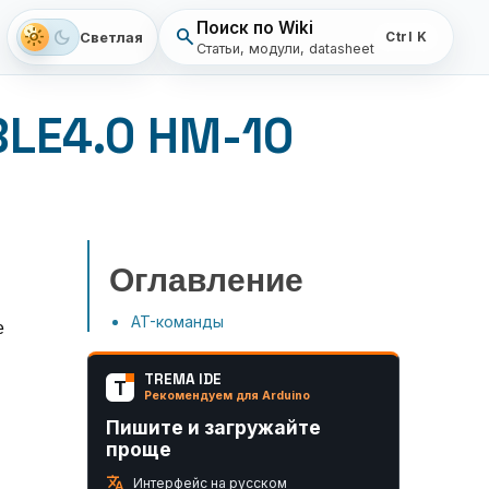
Поиск по Wiki
search
light_mode
dark_mode
Светлая
Ctrl K
Статьи, модули, datasheet
LE4.0 HM-10
Оглавление
AT-команды
е
TREMA IDE
T
Рекомендуем для Arduino
Пишите и загружайте
проще
translate
Интерфейс на русском