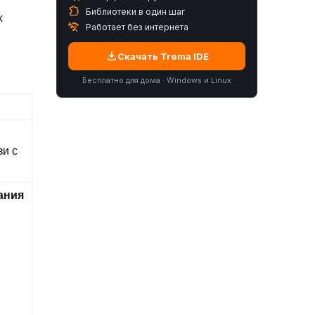
extension
Библиотеки в один шаг
х
wifi_off
Работает без интернета
download
Скачать Trema IDE
Бесплатно для дома · Windows и Linux
зи с
ания