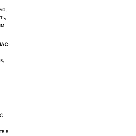
ма,
ть,
ым
MAC-
в,
C-
тв в