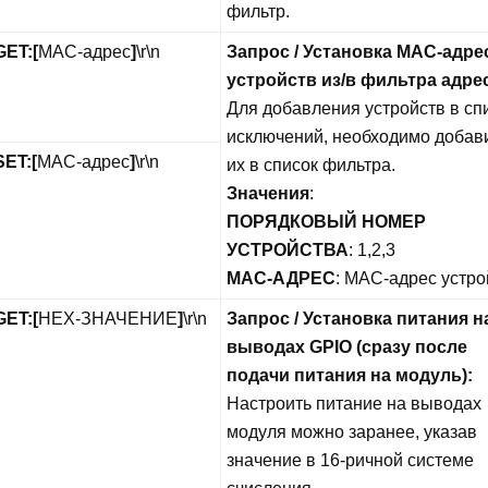
фильтр.
GET:
[
MAC-адрес
]
\r\n
Запрос / Установка MAC-адре
устройств из/в фильтра адре
Для добавления устройств в сп
исключений, необходимо добав
ET:[
MAC-адрес
]
\r\n
их в список фильтра.
Значения
:
ПОРЯДКОВЫЙ НОМЕР
УСТРОЙСТВА
: 1,2,3
MAC-АДРЕС
: MAC-адрес устро
GET:
[
HEX-ЗНАЧЕНИЕ
]
\r\n
Запрос / Установка питания н
выводах GPIO (сразу после
подачи питания на модуль):
Настроить питание на выводах
модуля можно заранее, указав
значение в 16-ричной системе