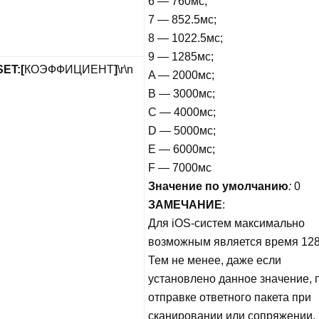
6 — 760мс;
7 — 852.5мс;
8 — 1022.5мс;
9 — 1285мс;
ET:
[
КОЭФФИЦИЕНТ
]
\r\n
A — 2000мс;
B — 3000мс;
C — 4000мс;
D — 5000мс;
E — 6000мс;
F — 7000мс
Значение по умолчанию
:
0
ЗАМЕЧАНИЕ
:
Для iOS-систем максимально
возможным является время 128
Тем не менее, даже если
установлено данное значение, 
отправке ответного пакета при
сканировании или сопряжении,