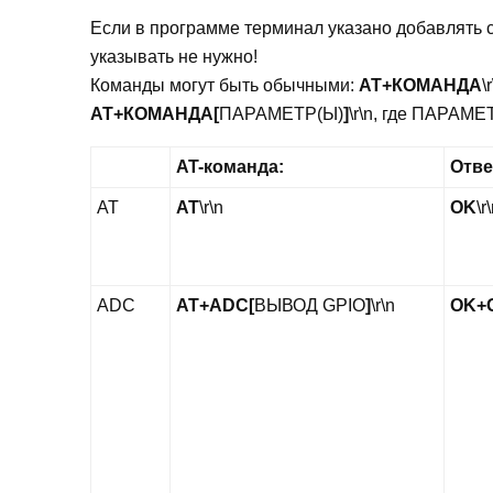
Если в программе терминал указано добавлять с
указывать не нужно!
Команды могут быть обычными:
AT+КОМАНДА
\
AT+КОМАНДА[
ПАРАМЕТР(Ы)
]
\r\n
, где ПАРАМЕ
AT-команда:
Отве
AT
AT
\r\n
OK
\r
ADC
AT+ADC[
ВЫВОД GPIO
]
\r\n
OK+