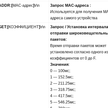
ADDR:
[
MAC-адрес
]
\r\n
Запрос MAC-адреса :
Используется для получения M
адреса самого устройства
GET:
[
КОЭФФИЦИЕНТ
]
\r\n
Запрос / Установка интервал
отправки широковещательн
пакетов:
Время отправки пакетов может
установлено согласно одного и
коэффициентов от 0 до F.
Значения
:
0 — 100мс;
1 — 152.5мс;
2 — 211.25мс;
3 — 318.75мс;
4 — 417.5мс;
5 — 546.25мс;