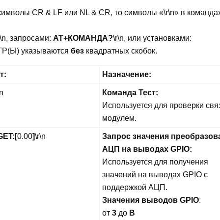
имволы CR & LF или NL & CR, то символы «\r\n» в команда
r\n
, запросами:
AT+КОМАНДА?
\r\n
, или установками:
ТР(Ы) указываются
без
квадратных скобок.
т:
Назначение:
\n
Команда Тест:
Используется для проверки свя
модулем.
GET:
[
0.00
]
\r\n
Запрос значения преобразов
АЦП на выводах GPIO:
Используется для получения
значений на выводах GPIO с
поддержкой АЦП.
Значения
выводов GPIO
:
от
3
до
B