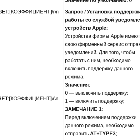
Значение по умолчанию
: 0
GET:
[
КОЭФФИЦИЕНТ
]
\r\n
Запрос / Установка поддержк
работы со службой уведомл
устройств Apple:
Устройства фирмы Apple имеют
свою фирменный сервис отпра
уведомлений. Для того, чтобы
работать с ним, необходимо
включить поддержку данного
режима.
Значения
:
0 — выключить поддержку;
ET:
[
КОЭФФИЦИЕНТ
]
\r\n
1 — включить поддержку;
ЗАМЕЧАНИЕ 1
:
Перед включением поддержки
данного режима, необходимо
отправить
AT+TYPE3
;