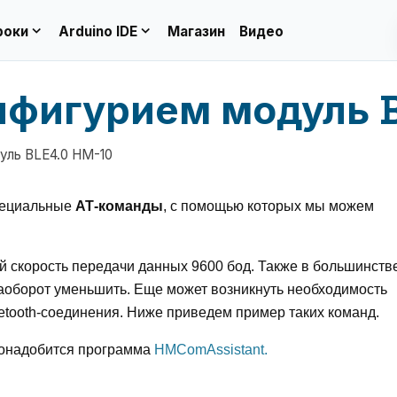
expand_more
expand_more
роки
Arduino IDE
Магазин
Видео
нфигурием модуль B
уль BLE4.0 HM-10
специальные
АТ-команды
, с помощью которых мы можем
й скорость передачи данных 9600 бод
. Также в большинств
наоборот уменьшить. Еще может возникнуть необходимость
tooth-
соединения. Ниже приведем пример таких команд.
понадобится программа
HMComAssistant.