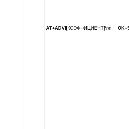
AT+ADVI[
КОЭФФИЦИЕНТ
]
\r\n
OK+S