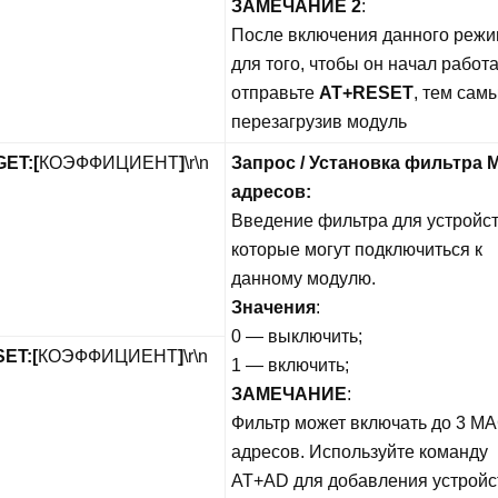
ЗАМЕЧАНИЕ 2
:
После включения данного режи
для того, чтобы он начал работа
отправьте
AT+RESET
, тем сам
перезагрузив модуль
GET:
[
КОЭФФИЦИЕНТ
]
\r\n
Запрос / Установка фильтра 
адресов:
Введение фильтра для устройст
которые могут подключиться к
данному модулю.
Значения
:
0 — выключить;
ET:
[
КОЭФФИЦИЕНТ
]
\r\n
1 — включить;
ЗАМЕЧАНИЕ
:
Фильтр может включать до 3 MA
адресов. Используйте команду
AT+AD для добавления устройс