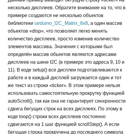
несколько дисплеев. Обратите внимание на то, что в
примере создаются не несколько объектов
библиотеки
iarduino_I2C_Matrix_8x8
, а один массив
объектов «disp», что позволяет легко менять
количество дисплеев, просто изменив количество
элементов массива. Значения с которыми был
определён массив объектов являются адресами
дисплеев на шине I2C (в примере это адреса 9, 10 и
11). В коде setup() все дисплеи подготавливаются к
работе и в каждый дисплей загружается один и тот
же текст из строки «ticker». В этом примере нельзя
использовать самостоятельную прокрутку функцией
autoScroll(), так как она не гарантирует синхронности
сдвига бегущих строк на всех дисплеях. По этому в
коде loop() строки всех дисплеев постоянно
сдвигаются на 1 шаг функцией scrollStep(). А если
бегущая строка прокручена до последнего символа