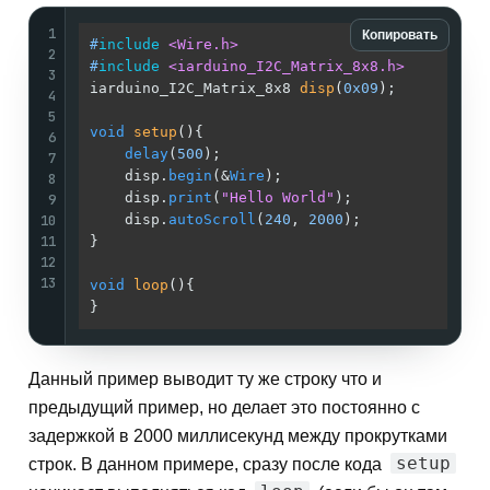
1
Копировать
#
include
<Wire.h>
2
#
include
<iarduino_I2C_Matrix_8x8.h>
3
iarduino_I2C_Matrix_8x8 
disp
(
0x09
)
;          
4
5
void
setup
()
{                                
6
delay
(
500
);                              
7
    disp.
begin
(&
Wire
);                       
8
    disp.
print
(
"Hello World"
);               
9
10
    disp.
autoScroll
(
240
, 
2000
);              
11
}                                            
12
13
void
loop
()
{                                 
}                                            
Данный пример выводит ту же строку что и
предыдущий пример, но делает это постоянно с
задержкой в 2000 миллисекунд между прокрутками
setup
строк. В данном примере, сразу после кода