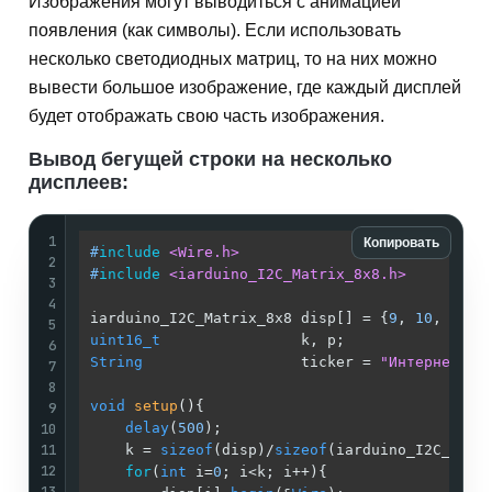
Изображения могут выводиться с анимацией
появления (как символы). Если использовать
несколько светодиодных матриц, то на них можно
вывести большое изображение, где каждый дисплей
будет отображать свою часть изображения.
Вывод бегущей строки на несколько
дисплеев:
1
Копировать
#
include
<Wire.h>
2
#
include
<iarduino_I2C_Matrix_8x8.h>
3
4
iarduino_I2C_Matrix_8x8 disp[] = {
9
, 
10
, 
11
};
5
uint16_t
                k, p;                
6
String
                  ticker = 
"Интернет ма
7
8
void
setup
()
{                                
9
10
delay
(
500
);                              
11
    k = 
sizeof
(disp)/
sizeof
(iarduino_I2C_Matr
12
for
(
int
 i=
0
; i<k; i++){                  
13