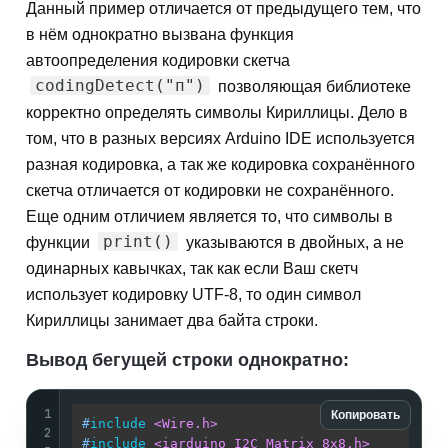
Данный пример отличается от предыдущего тем, что
в нём однократно вызвана функция
автоопределения кодировки скетча
сodingDetect("п")
позволяющая библиотеке
корректно определять символы Кириллицы. Дело в
том, что в разных версиях Arduino IDE используется
разная кодировка, а так же кодировка сохранённого
скетча отличается от кодировки не сохранённого.
Еще одним отличием является то, что символы в
print()
функции
указываются в двойных, а не
одинарных кавычках, так как если Ваш скетч
использует кодировку UTF-8, то один символ
Кириллицы занимает два байта строки.
Вывод бегущей строки однократно:
1
Копировать
#
include
<Wire.h>
2
#
include
<iarduino_I2C_Matrix_8x8.h>