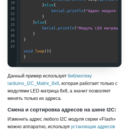
19
        }
else
{                               
20
Serial
.
println
(
"Адрес модуля изме
21
        }                                    
22
    }
else
{                                   
23
Serial
.
println
(
"Модуль LED матрица 8x
24
    }                                        
25
}                                            
26
27
void
loop
()
{                                 
}                                            
Данный пример использует
библиотеку
iarduino_I2C_Matrix_8x8
, которая работает только с
модулями LED матрица 8x8, а значит позволяет
менять только их адреса.
Смена и сортировка адресов на шине I2C:
Изменить адрес любого I2C модуля серии «Flash»
можно аппаратно, используя
установщик адресов