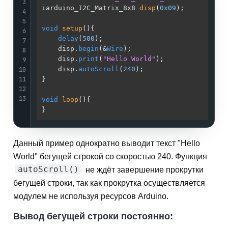
3
iarduino_I2C_Matrix_8x8 
disp
(
0x09
)
;          
4
5
void
setup
()
{                                
6
delay
(
500
);                              
7
    disp.
begin
(&
Wire
);                       
8
    disp.
print
(
"Hello World"
);               
9
10
    disp.
autoScroll
(
240
);                    
11
}                                            
12
13
void
loop
()
{                                 
}                                            
Данный пример однократно выводит текст "Hello
World" бегущей строкой со скоростью 240. Функция
autoScroll()
не ждёт завершение прокрутки
бегущей строки, так как прокрутка осуществляется
модулем не используя ресурсов Arduino.
Вывод бегущей строки постоянно: