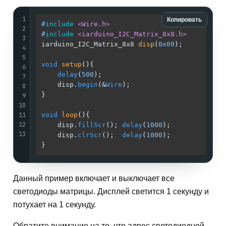
1
Копировать
#
include
<Wire.h>
2
#
include
<iarduino_I2C_Matrix_8x8.h>
3
iarduino_I2C_Matrix_8x8 
disp
(
0x09
)
;          
4
5
void
setup
()
{                                
6
delay
(
500
);                              
7
    disp.
begin
(&
Wire
);                       
8
}                                            
9
10
11
void
loop
()
{                                 
12
    disp.
fillScr
(); 
delay
(
1000
);             
13
    disp.
clrScr
();  
delay
(
1000
);             
}                                            
Данный пример включает и выключает все
светодиоды матрицы. Дисплей светится 1 секунду и
потухает на 1 секунду.
Обратите внимание на то, что адрес светодиодной