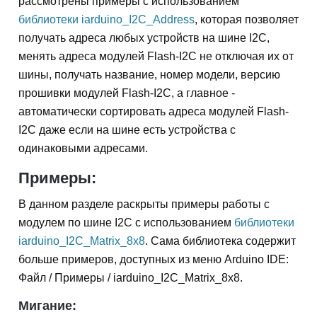
рассмотрены примеры с использованием
библиотеки iarduino_I2C_Address
, которая позволяет
получать адреса любых устройств на шине I2C,
менять адреса модулей Flash-I2C не отключая их от
шины, получать название, номер модели, версию
прошивки модулей Flash-I2C, а главное -
автоматически сортировать адреса модулей Flash-
I2C даже если на шине есть устройства с
одинаковыми адресами.
Примеры:
В данном разделе раскрыты примеры работы с
модулем по шине I2C с использованием
библиотеки
iarduino_I2C_Matrix_8x8
. Сама библиотека содержит
больше примеров, доступных из меню Arduino IDE:
Файл / Примеры / iarduino_I2C_Matrix_8x8.
Мигание: