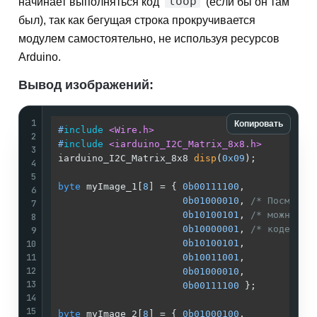
loop
начинает выполняться код
(если бы он там
был), так как бегущая строка прокручивается
модулем самостоятельно, не используя ресурсов
Arduino.
Вывод изображений:
1
Копировать
#
include
<Wire.h>
2
#
include
<iarduino_I2C_Matrix_8x8.h>
3
iarduino_I2C_Matrix_8x8 
disp
(
0x09
)
;          
4
5
byte
 myImage_1[
8
] = { 
0b00111100
,            
6
0b01000010
, 
/* Посмотри
7
0b10100101
, 
/* можно ув
8
0b10000001
, 
/* коде!!! 
9
10
0b10100101
,            
11
0b10011001
,            
12
0b01000010
,            
13
0b00111100
 };          
14
15
byte
 myImage_2[
8
] = { 
0b01000100
,            