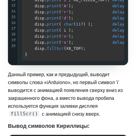
13
    disp.
print
(
'A'
);                
delay
(
300
14
    disp.
print
(
'r'
);                
delay
(
300
15
    disp.
print
(
'd'
);                
delay
(
300
16
    disp.
print
( 
char
(
117
) );        
delay
(
300
17
    disp.
print
( i );                
delay
(
300
18
    disp.
print
(
'n'
);                
delay
(
300
19
    disp.
print
(
'o'
);                
delay
(
300
20
    disp.
fillScr
(X8_TOP);                    
}                                            
Данный пример, как и предыдущий, выводит
символы слова «iArduiono», но первый символ 'i'
выводится с анимацией появления сверху вниз из
закрашенного фона, а вместо вывода пробела
используется функция заливки дисплея
fillScr()
с анимацией снизу вверх.
Вывод символов Кириллицы: