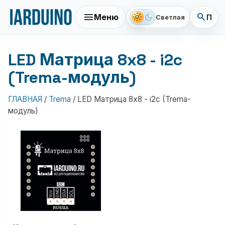
menu
search
light_mode
dark_mode
Меню
Поис
Светлая
LED Матрица 8x8 - i2c
(Trema-модуль)
ГЛАВНАЯ
/
Trema
/
LED Матрица 8x8 - i2c (Trema-
модуль)