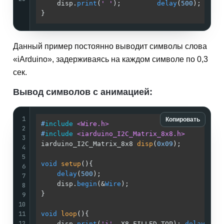
    disp.
print
(
' '
);         
delay
(
500
);     
}                                            
Данный пример постоянно выводит символы слова
«iArduino», задерживаясь на каждом символе по 0,3
сек.
Вывод символов с анимацией:
1
Копировать
#
include
<Wire.h>
2
#
include
<iarduino_I2C_Matrix_8x8.h>
3
iarduino_I2C_Matrix_8x8 
disp
(
0x09
)
;          
4
5
void
setup
()
{                                
6
delay
(
500
);                              
7
    disp.
begin
(&
Wire
);                       
8
}                                            
9
10
11
void
loop
()
{                                 
12
    disp.
print
(
'i'
, X8_FILLED_TOP); 
delay
(
300