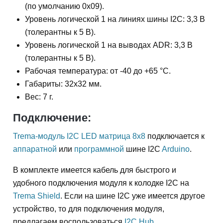
(по умолчанию 0x09).
Уровень логической 1 на линиях шины I2C: 3,3 В
(толерантны к 5 В).
Уровень логической 1 на выводах ADR: 3,3 В
(толерантны к 5 В).
Рабочая температура: от -40 до +65 °C.
Габариты: 32x32 мм.
Вес: 7 г.
Подключение:
Trema-модуль I2C LED матрица 8x8
подключается к
аппаратной
или
программной
шине I2C
Arduino
.
В комплекте имеется кабель для быстрого и
удобного подключения модуля к колодке I2C на
Trema Shield
. Если на шине I2C уже имеется другое
устройство, то для подключения модуля,
предлагаем воспользоваться
I2C Hub
.