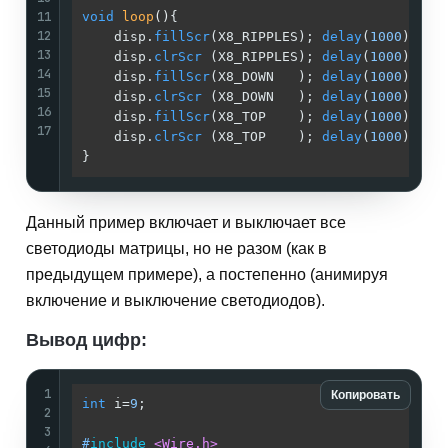
11
void
loop
()
{                                 
12
    disp.
fillScr
(X8_RIPPLES); 
delay
(
1000
);   
13
    disp.
clrScr
 (X8_RIPPLES); 
delay
(
1000
);   
14
    disp.
fillScr
(X8_DOWN   ); 
delay
(
1000
);   
15
    disp.
clrScr
 (X8_DOWN   ); 
delay
(
1000
);   
16
    disp.
fillScr
(X8_TOP    ); 
delay
(
1000
);   
17
    disp.
clrScr
 (X8_TOP    ); 
delay
(
1000
);   
}                                            
Данный пример включает и выключает все
светодиоды матрицы, но не разом (как в
предыдущем примере), а постепенно (анимируя
включение и выключение светодиодов).
Вывод цифр:
1
Копировать
int
 i=
9
;                                     
2
3
#
include
<Wire.h>