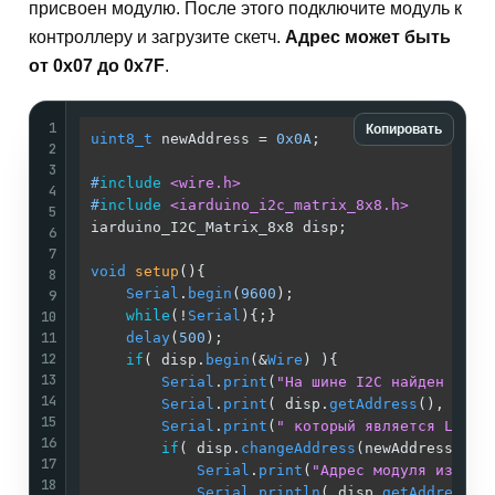
присвоен модулю. После этого подключите модуль к
контроллеру и загрузите скетч.
Адрес может быть
от 0х07 до 0х7F
.
1
Копировать
uint8_t
 newAddress = 
0x0A
;                   
2
3
#
include
<wire.h>
4
#
include
<iarduino_i2c_matrix_8x8.h>
5
iarduino_I2C_Matrix_8x8 disp;                
6
7
void
setup
()
{                                
8
Serial
.
begin
(
9600
);                      
9
10
while
(!
Serial
){;}                        
11
delay
(
500
);                              
12
if
( disp.
begin
(&
Wire
) ){                 
13
Serial
.
print
(
"На шине I2C найден моду
14
Serial
.
print
( disp.
getAddress
(), HEX 
15
Serial
.
print
(
" который является LED м
16
if
( disp.
changeAddress
(newAddress) ){
17
Serial
.
print
(
"Адрес модуля изменё
18
Serial
.
println
( disp.
getAddress
()