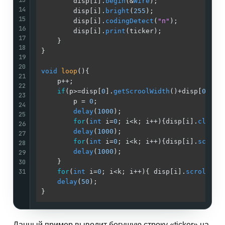
        disp[i].
begin
(&
Wire
);                
14
        disp[i].
bright
(
255
);                 
15
        disp[i].
codingDetect
(
"п"
);           
16
        disp[i].
print
(ticker);               
17
    }                                        
18
}                                            
19
20
void
loop
()
{                                 
21
    p++;                                     
22
if
(p>=disp[
0
].
getScroolWidth
()+disp[
0
].
ge
23
        p = 
0
;                               
24
delay
(
1000
);                         
25
for
(
int
 i=
0
; i<k; i++){disp[i].
clrScr
26
delay
(
1000
);                         
27
for
(
int
 i=
0
; i<k; i++){disp[i].
scroll
28
delay
(
1000
);                         
29
30
    }                                        
31
for
(
int
 i=
0
; i<k; i++){ disp[i].
scrollSte
delay
(
50
);                               
}                                            
Данный пример выводит бегущую строку «ticker» на