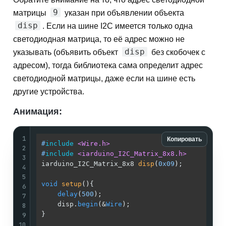
9
матрицы
указан при объявлении объекта
disp
. Если на шине I2C имеется только одна
светодиодная матрица, то её адрес можно не
disp
указывать (объявить объект
без скобочек с
адресом), тогда библиотека сама определит адрес
светодиодной матрицы, даже если на шине есть
другие устройства.
Анимация:
1
Копировать
#
include
<Wire.h>
2
#
include
<iarduino_I2C_Matrix_8x8.h>
3
iarduino_I2C_Matrix_8x8 
disp
(
0x09
)
;          
4
5
void
setup
()
{                                
6
delay
(
500
);                              
7
    disp.
begin
(&
Wire
);                       
8
}                                            
9
10