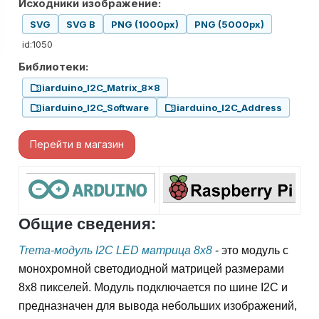
Исходники изображение:
SVG
SVG B
PNG (1000px)
PNG (5000px)
id:1050
Библиотеки:
folder_zip
iarduino_I2C_Matrix_8x8
folder_zip
folder_zip
iarduino_I2C_Software
iarduino_I2C_Address
Перейти в магазин
Общие сведения:
Trema-модуль I2C LED матрица 8x8
- это модуль с
монохромной светодиодной матрицей размерами
8x8 пикселей. Модуль подключается по шине I2С и
предназначен для вывода небольших изображений,