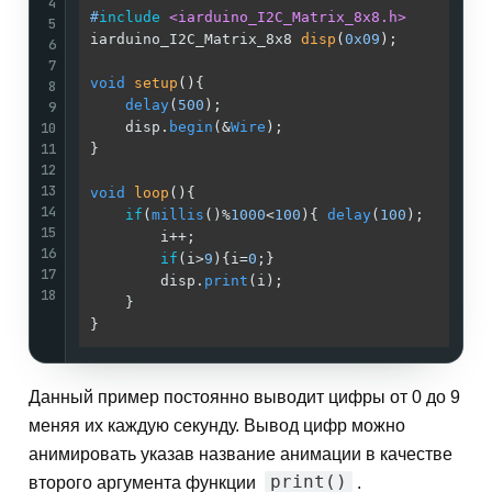
4
#
include
<iarduino_I2C_Matrix_8x8.h>
5
iarduino_I2C_Matrix_8x8 
disp
(
0x09
)
;          
6
7
void
setup
()
{                                
8
delay
(
500
);                              
9
10
    disp.
begin
(&
Wire
);                       
11
}                                            
12
13
void
loop
()
{                                 
14
if
(
millis
()%
1000
<
100
){ 
delay
(
100
);       
15
        i++;                                 
16
if
(i>
9
){i=
0
;}                        
17
        disp.
print
(i);                       
18
    }                                        
}                                            
Данный пример постоянно выводит цифры от 0 до 9
меняя их каждую секунду. Вывод цифр можно
анимировать указав название анимации в качестве
print()
второго аргумента функции
.