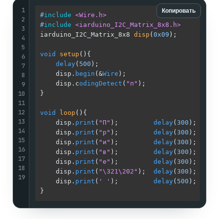
1
Копировать
#
include
<Wire.h>
2
#
include
<iarduino_I2C_Matrix_8x8.h>
3
iarduino_I2C_Matrix_8x8 
disp
(
0x09
)
;          
4
5
void
setup
()
{                                
6
delay
(
500
);                              
7
    disp.
begin
(&
Wire
);                       
8
    disp.с
odingDetect
(
"п"
);                  
9
10
}                                            
11
12
void
loop
()
{                                 
13
    disp.
print
(
"П"
);         
delay
(
300
);     
14
    disp.
print
(
"р"
);         
delay
(
300
);     
15
    disp.
print
(
"и"
);         
delay
(
300
);     
16
    disp.
print
(
"в"
);         
delay
(
300
);     
17
    disp.
print
(
"е"
);         
delay
(
300
);     
18
    disp.
print
(
"\321\202"
);  
delay
(
300
);     
19
    disp.
print
(
' '
);         
delay
(
500
);     
}                                            