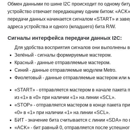
Обмен данными по шине I2C происходит по одному биту 
устройство отвечает передающему одним битом: «ACK» 
передачи данных начинается сигналом «START» и завер
адреса устройства и одного (младшего) бита R/W.
Сигналы интерфейса передачи данных I2C:
Для удобства восприятия сигналов они выполнены в
Зелёный
- сигналы формируемые мастером.
Красный
- данные отправляемые мастером.
Синий
- данные отправляемые модулем Metro.
Фиолетовый
- данные отправляемые мастером или м
«START»
- отправляется мастером в начале пакета
из «1» в «0» при наличии «1» на линии «SCL».
«STOP»
- отправляется мастером в конце пакета пр
«0» в «1» при наличии «1» на линии «SCL».
БИТ
- значение бита считывается с линии «SDA» по
«ACK»
- бит равный 0, отправляется после успешно