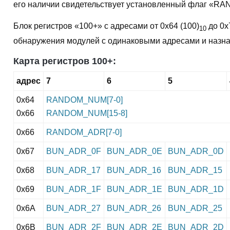
его наличии свидетельствует установленный флаг «R
Блок регистров «100+» с адресами от 0x64 (100)
до 0x
10
обнаружения модулей с одинаковыми адресами и назнач
Карта регистров 100+:
адрес
7
6
5
0x64
RANDOM_NUM[7-0]
0x66
RANDOM_NUM[15-8]
0x66
RANDOM_ADR[7-0]
0x67
BUN_ADR_0F
BUN_ADR_0E
BUN_ADR_0D
0x68
BUN_ADR_17
BUN_ADR_16
BUN_ADR_15
0x69
BUN_ADR_1F
BUN_ADR_1E
BUN_ADR_1D
0x6A
BUN_ADR_27
BUN_ADR_26
BUN_ADR_25
0x6B
BUN_ADR_2F
BUN_ADR_2E
BUN_ADR_2D