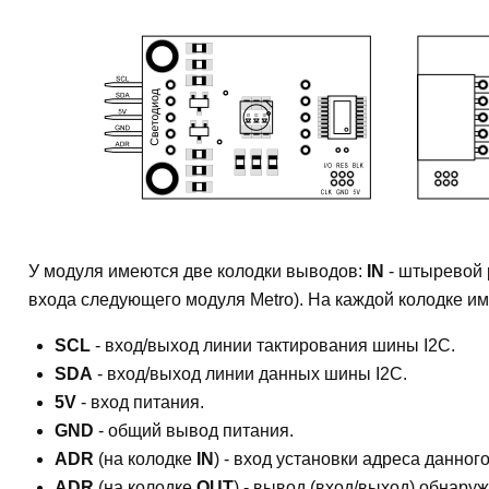
У модуля имеются две колодки выводов:
IN
- штыревой 
входа следующего модуля Metro). На каждой колодке им
SCL
- вход/выход линии тактирования шины I2C.
SDA
- вход/выход линии данных шины I2C.
5V
- вход питания.
GND
- общий вывод питания.
ADR
(на колодке
IN
) - вход установки адреса данног
ADR
(на колодке
OUT
) - вывод (вход/выход) обнару