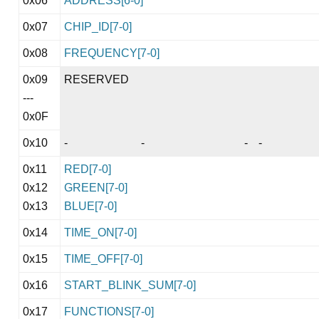
0x07
CHIP_ID[7-0]
0x08
FREQUENCY[7-0]
0x09
RESERVED
---
0x0F
0x10
-
-
-
-
0x11
RED[7-0]
0x12
GREEN[7-0]
0x13
BLUE[7-0]
0x14
TIME_ON[7-0]
0x15
TIME_OFF[7-0]
0x16
START_BLINK_SUM[7-0]
0x17
FUNCTIONS[7-0]