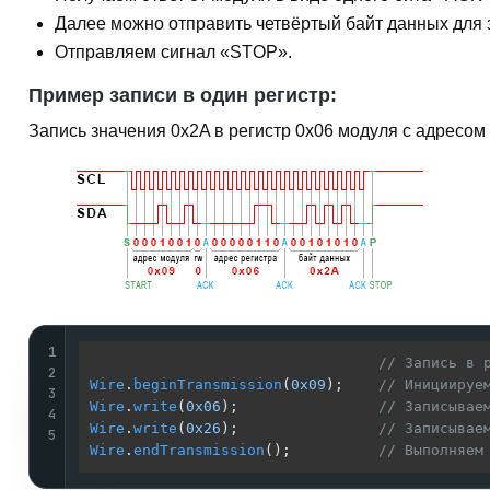
Далее можно отправить четвёртый байт данных для з
Отправляем
сигнал «STOP»
.
Пример записи в один регистр:
Запись значения
0x2A
в регистр
0x06
модуля с адресом
1
// Запись в 
2
Wire
.
beginTransmission
(
0x09
);    
// Инициируе
3
Wire
.
write
(
0x06
);                
// Записывае
4
Wire
.
write
(
0x26
);                
// Записывае
5
Wire
.
endTransmission
();          
// Выполняем