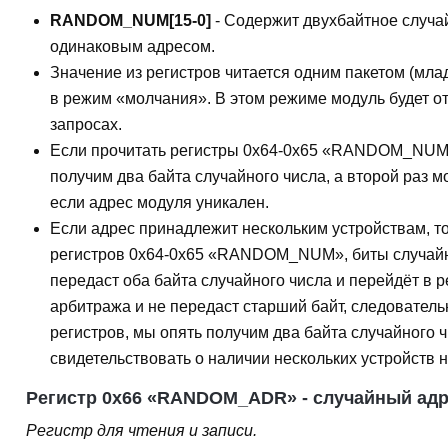
RANDOM_NUM[15-0]
- Содержит двухбайтное случа
одинаковым адресом.
Значение из регистров читается одним пакетом (мла
в режим «молчания». В этом режиме модуль будет о
запросах.
Если прочитать регистры 0x64-0x65 «RANDOM_NUM»
получим два байта случайного числа, а второй раз мо
если адрес модуля уникален.
Если адрес принадлежит нескольким устройствам, то 
регистров 0x64-0x65 «RANDOM_NUM», биты случайног
передаст оба байта случайного числа и перейдёт в 
арбитража и не передаст старший байт, следователь
регистров, мы опять получим два байта случайного 
свидетельствовать о наличии нескольких устройств 
Регистр 0x66 «RANDOM_ADR» - случайный адр
Регистр для чтения и записи.