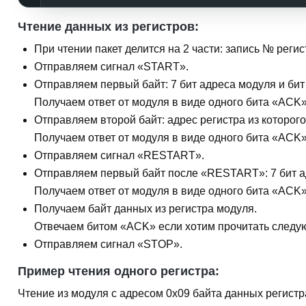
Чтение данных из регистров:
При чтении пакет делится на 2 части: запись № регис
Отправляем
сигнал «START».
Отправляем
первый байт
: 7 бит адреса модуля и би
Получаем ответ от модуля в виде одного бита
«ACK
Отправляем
второй байт
: адрес регистра из которог
Получаем ответ от модуля в виде одного бита
«ACK
Отправляем
сигнал «RESTART»
.
Отправляем
первый байт
после
«RESTART»
: 7 бит
Получаем ответ от модуля в виде одного бита
«ACK
Получаем
байт данных
из регистра модуля.
Отвечаем битом
«ACK»
если хотим прочитать следу
Отправляем
сигнал «STOP»
.
Пример чтения одного регистра:
Чтение из модуля с адресом
0x09
байта данных регист