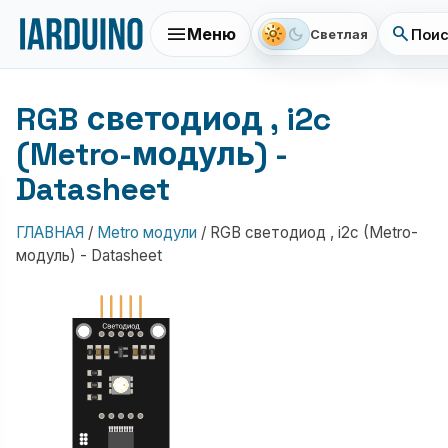
menu
search
light_mode
dark_mode
Меню
Поис
Светлая
RGB светодиод , i2c
(Metro-модуль) -
Datasheet
ГЛАВНАЯ
/
Metro модули
/
RGB светодиод , i2c (Metro-
модуль) - Datasheet