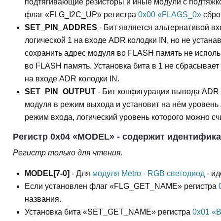
флаг «FLG_I2C_UP» регистра
0x00 «FLAGS_0»
сбро
SET_PIN_ADDRES
- Бит является альтернативой вх
логической 1 на входе ADR колодки IN, но не устана
сохранить адрес модуля во FLASH память не исполь
во FLASH память. Установка бита в 1 не сбрасывает 
на входе ADR колодки IN.
SET_PIN_OUTPUT
- Бит конфигурации вывода ADR 
модуля в режим выхода и установит на нём уровень 
режим входа, логический уровень которого можно 
Регистр 0x04 «MODEL» - содержит идентифика
Регистр только для чтения.
MODEL[7-0]
- Для
модуля Metro - RGB светодиод
- ид
Если установлен флаг «FLG_GET_NAME» регистра
названия.
Установка бита «SET_GET_NAME» регистра
0x01 «