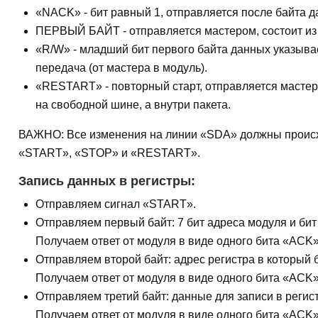
«NACK»
- бит равный 1, отправляется после байта 
ПЕРВЫЙ БАЙТ
- отправляется мастером, состоит из
«R/W»
- младший бит первого байта данных указывает
передача (от мастера в модуль).
«RESTART»
- повторный старт, отправляется мастер
на свободной шине, а внутри пакета.
ВАЖНО: Все изменения на линии «SDA» должны происхо
«START»
,
«STOP»
и
«RESTART»
.
Запись данных в регистры:
Отправляем
сигнал «START».
Отправляем
первый байт
: 7 бит адреса модуля и би
Получаем ответ от модуля в виде одного бита
«ACK
Отправляем
второй байт
: адрес регистра в который 
Получаем ответ от модуля в виде одного бита
«ACK
Отправляем
третий байт
: данные для записи в регист
Получаем ответ от модуля в виде одного бита
«ACK