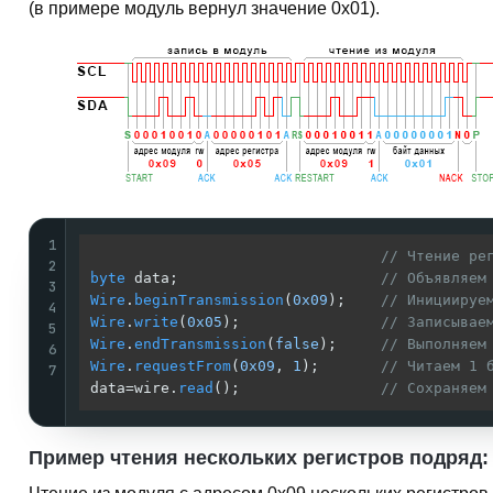
(в примере модуль вернул значение
0x01
).
1
// Чтение ре
2
byte
 data;                       
// Объявляем
3
Wire
.
beginTransmission
(
0x09
);    
// Инициируе
4
Wire
.
write
(
0x05
);                
// Записывае
5
Wire
.
endTransmission
(
false
);     
// Выполняем
6
Wire
.
requestFrom
(
0x09
, 
1
);       
// Читаем 1 
7
data=wire.
read
();                
// Сохраняем
Пример чтения нескольких регистров подряд:
Чтение из модуля с адресом
0x09
нескольких регистров