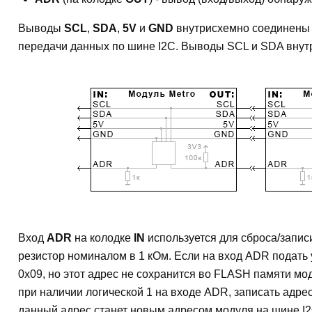
Выводы
SCL
,
SDA
,
5V
и
GND
внутрисхемно соединены
передачи данных по шине I2C. Выводы SCL и SDA внутр
Вход
ADR
на колодке
IN
используется для сброса/запис
резистор номиналом в 1 кОм. Если на вход ADR подать 
0x09, но этот адрес не сохранится во FLASH памяти мо
при наличии логической 1 на входе ADR, записать ад
данный адрес станет новым адресом модуля на шине I2