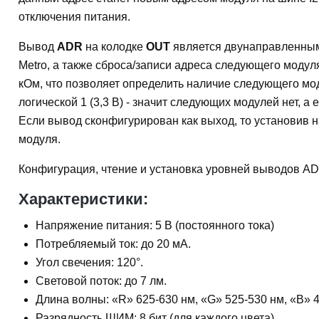
отключения питания.
Вывод
ADR
на колодке
OUT
является двунаправленным
Metro, а также сброса/записи адреса следующего модул
кОм, что позволяет определить наличие следующего мод
логической 1 (3,3 В) - значит следующих модулей нет, а
Если вывод сконфигурирован как выход, то установив 
модуля.
Конфигурация, чтение и установка уровней выводов AD
Характеристики:
Напряжение питания: 5 В (постоянного тока)
Потребляемый ток: до 20 мА.
Угол свечения: 120°.
Световой поток: до 7 лм.
Длина волны: «R» 625-630 нм, «G» 525-530 нм, «B» 4
Разрядность ШИМ: 8 бит (для каждого цвета).