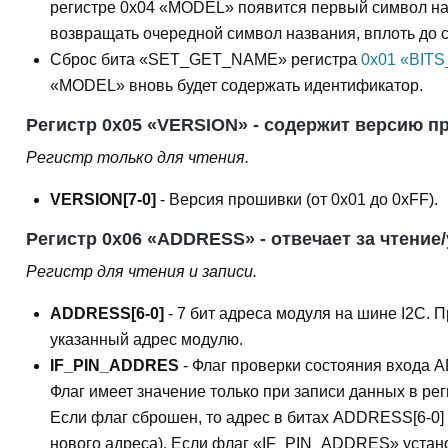
регистре 0x04 «MODEL» появится первый символ наз
возвращать очередной символ названия, вплоть до с
Сброс бита «SET_GET_NAME» регистра
0x01 «BITS
«MODEL» вновь будет содержать идентификатор.
Регистр 0x05 «VERSION» - содержит версию п
Регистр только для чтения.
VERSION[7-0]
- Версия прошивки (от 0x01 до 0xFF).
Регистр 0x06 «ADDRESS» - отвечает за чтение/
Регистр для чтения и записи.
ADDRESS[6-0]
- 7 бит адреса модуля на шине I2C. 
указанный адрес модулю.
IF_PIN_ADDRES
- Флаг проверки состояния входа A
Флаг имеет значение только при записи данных в рег
Если флаг сброшен, то адрес в битах ADDRESS[6-0] 
нового адреса). Если флаг «IF_PIN_ADDRES» устано