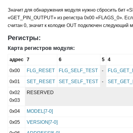
Значит для обнаружения модуля нужно сбросить бит «
«GET_PIN_OUTPUT» из регистра 0x00 «FLAGS_0». Если 
считан 0, значит к колодке OUT подключен следующий м
Регистры:
Карта регистров модуля:
адрес
7
6
5
4
0x00
FLG_RESET
FLG_SELF_TEST
-
FLG_GET
0x01
SET_RESET
SET_SELF_TEST
-
SET_GET
0x02
RESERVED
0x03
0x04
MODEL[7-0]
0x05
VERSION[7-0]
0x06
ADDRESS[6-0]