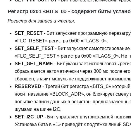
Регистр 0x01 «BITS_0» - содержит биты устан
Регистр для записи и чтения.
SET_RESET
- Бит запускает программную перезагру
«FLG_RESET» регистра 0x00 «FLAGS_0».
SET_SELF_TEST
- Бит запускает самотестировани
«FLG_SELF_TEST » регистра 0x00 «FLAGS_0». Не 
SET_GET_NAME
- Бит указывает использовать реги
сбрасывается автоматически через 300 мс после е
сброшен, значит модуль не поддерживает посимволь
RESERVED
- Третий бит регистра «BITS_0» который 
носит название «BLOCK_ADR», он блокирует смену и
попытке записи данных в регистры предназначенные
шумами на шине I2C.
SET_I2C_UP
- Бит управляет внутрисхемной подтяж
Установка бита в «1» приведёт к подтяжке линий SD
подтягивающие резисторы и иные модули с подтяжкой