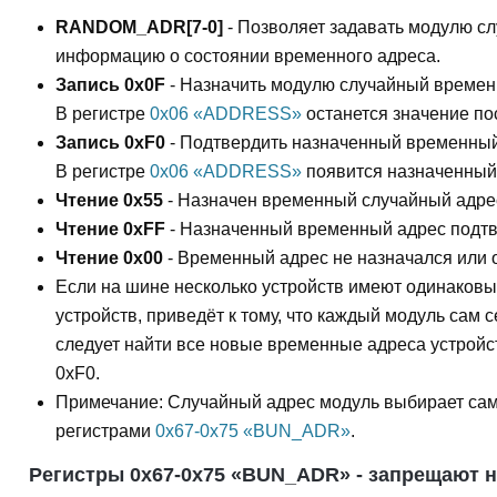
RANDOM_ADR[7-0]
- Позволяет задавать модулю с
информацию о состоянии временного адреса.
Запись 0x0F
- Назначить модулю случайный временн
В регистре
0x06 «ADDRESS»
останется значение по
Запись 0xF0
- Подтвердить назначенный временный
В регистре
0x06 «ADDRESS»
появится назначенный
Чтение 0x55
- Назначен временный случайный адрес
Чтение 0xFF
- Назначенный временный адрес подтв
Чтение 0x00
- Временный адрес не назначался или о
Если на шине несколько устройств имеют одинаковы
устройств, приведёт к тому, что каждый модуль сам
следует найти все новые временные адреса устрой
0xF0.
Примечание: Случайный адрес модуль выбирает сам 
регистрами
0x67-0x75 «BUN_ADR»
.
Регистры 0x67-0x75 «BUN_ADR» - запрещают н