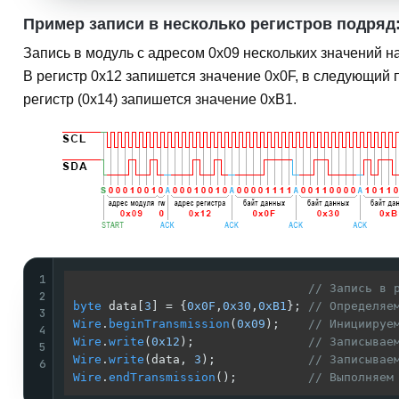
Пример записи в несколько регистров подряд
Запись в модуль с адресом
0x09
нескольких значений н
В регистр 0x12 запишется значение
0x0F
, в следующий 
регистр (0x14) запишется значение
0xB1
.
1
// Запись в 
2
byte
 data[
3
] = {
0x0F
,
0x30
,
0xB1
}; 
// Определяе
3
Wire
.
beginTransmission
(
0x09
);    
// Инициируе
4
Wire
.
write
(
0x12
);                
// Записывае
5
Wire
.
write
(data, 
3
);             
// Записывае
6
Wire
.
endTransmission
();          
// Выполняем