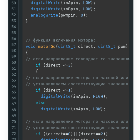
50
digitalWrite
(inApin, 
LOW
);

51
digitalWrite
(inBpin, 
LOW
);

52
analogWrite
(pwmpin, 
0
);

53
}

54
55
56
// функция включения мотора:
57
void
motorGo
(
uint8_t
 direct, 
uint8_t
 pwm)
58
59
// если направление совпадает со значениями н
60
if
 (direct <=
3
)

61
62
// если направление мотора по часовой или пла
63
// устанавливаем соответствующие значения клю
64
if
 (direct <=
1
)

65
digitalWrite
(inApin, 
HIGH
);

66
else
67
digitalWrite
(inApin, 
LOW
);

68
69
70
// если направление мотора по часовой или рез
71
// устанавливаем соответствующие значения клю
72
if
 ((direct==
0
)||(direct==
2
))

73