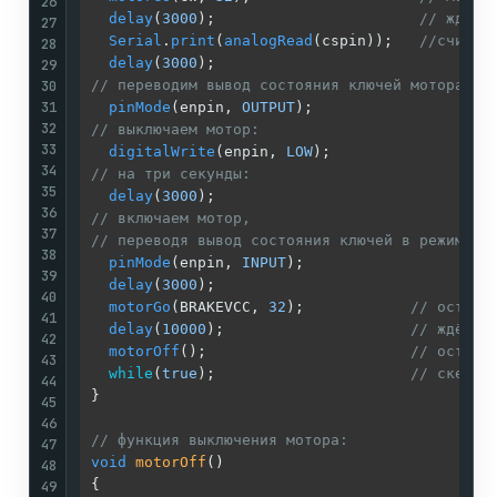
26
delay
(
3000
);                       
// ждём 
27
Serial
.
print
(
analogRead
(cspin));   
//считыв
28
delay
(
3000
29
30
// переводим вывод состояния ключей мотора в 
31
pinMode
(enpin, 
OUTPUT
32
// выключаем мотор:   
33
digitalWrite
(enpin, 
LOW
34
// на три секунды: 
35
delay
(
3000
36
// включаем мотор, 
37
// переводя вывод состояния ключей в режим "в
38
pinMode
(enpin, 
INPUT
); 

39
delay
(
3000
);   

40
motorGo
(BRAKEVCC, 
32
);            
// остана
41
delay
(
10000
);                     
// ждём 1
42
motorOff
();                       
// остана
43
while
(
true
);                      
// скетч 
44
}

45
46
// функция выключения мотора:
47
void
motorOff
()
48
{

49