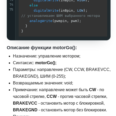
digitalWrite
(inBpin, 
HIGH
);

74
else
75
digitalWrite
(inBpin, 
LOW
// устанавливаем ШИМ выбранного мотора
analogWrite
(pwmpin, pwm);    

  }

}
Описание функции motorGo():
Назначение: управление мотором;
Синтаксис:
motorGo();
Параметры: направление (CW, CCW, BRAKEVCC,
BRAKEGND), ШИМ (0-255);
Возвращаемые значения: void;
Примечание: направление может быть
CW
- по
часовой стрелке,
CCW
- против часовой стрелки,
BRAKEVCC
- остановить мотор с блокировкой,
BRAKEGND
- остановить мотор без блокировки.