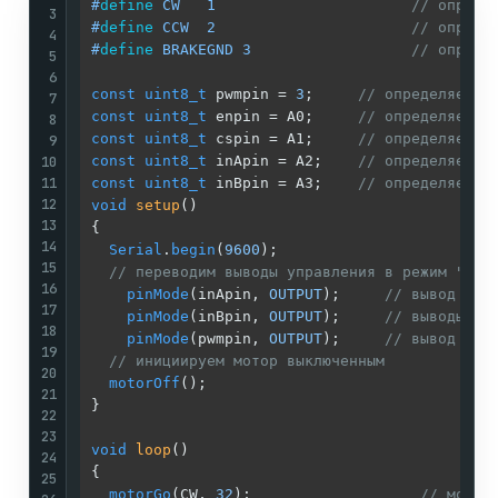
#
define
 CW   1                      
// опреде
3
#
define
 CCW  2                      
// опреде
4
#
define
 BRAKEGND 3                  
// опреде
5
6
const
uint8_t
 pwmpin = 
3
;     
// определяем в
7
const
uint8_t
 enpin = A0;     
// определяем в
8
const
uint8_t
 cspin = A1;     
// определяем в
9
10
const
uint8_t
 inApin = A2;    
// определяем в
11
const
uint8_t
 inBpin = A3;    
// определяем в
12
void
setup
()
13
{

14
Serial
.
begin
(
9600
); 

15
// переводим выводы управления в режим "вых
16
pinMode
(inApin, 
OUTPUT
);     
// вывод клю
17
pinMode
(inBpin, 
OUTPUT
);     
// выводы кл
18
pinMode
(pwmpin, 
OUTPUT
);     
// вывод ШИМ
19
// инициируем мотор выключенным
20
motorOff
();

21
}

22
23
void
loop
()
24
{

25
motorGo
(CW, 
32
);                   
// мотор