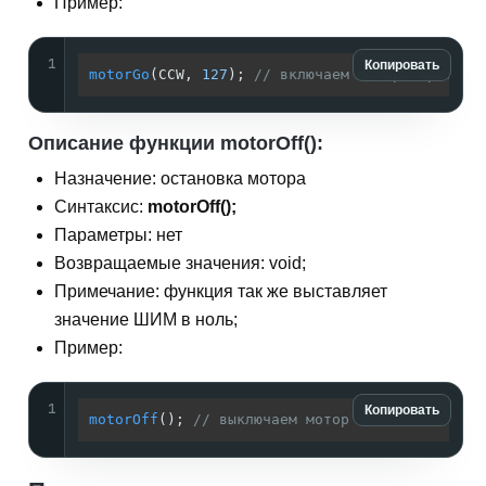
Пример:
1
Копировать
motorGo
(CCW, 
127
); 
// включаем мотор, против 
Описание функции motorOff():
Назначение: остановка мотора
Синтаксис:
motorOff();
Параметры: нет
Возвращаемые значения: void;
Примечание: функция так же выставляет
значение ШИМ в ноль;
Пример:
1
Копировать
motorOff
(); 
// выключаем мотор