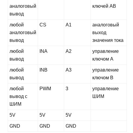
аналоговый
ключей AB
вывод
любой
CS
А1
аналоговый
аналоговый
выход
вывод
значения тока
любой
INA
А2
управление
вывод
ключом A
любой
INB
А3
управление
вывод
ключом В
любой
PWM
3
управление
вывод с
ШИМ
ШИМ
5V
5V
5V
GND
GND
GND