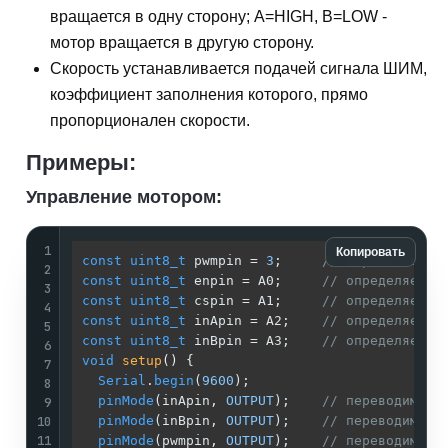
вращается в одну сторону; A=HIGH, B=LOW -
мотор вращается в другую сторону.
Скорость устанавливается подачей сигнала ШИМ,
коэффициент заполнения которого, прямо
пропорционален скорости.
Примеры:
Управление мотором:
1
Копировать
const
uint8_t
 pwmpin = 
3
;     
// определяем в
2
const
uint8_t
 enpin = A0;     
// определяем в
3
const
uint8_t
 cspin = A1;     
// определяем в
4
const
uint8_t
 inApin = A2;    
// определяем в
5
const
uint8_t
 inBpin = A3;    
// определяем в
6
void
setup
()
{

7
Serial
.
begin
(
9600
);

8
pinMode
(inApin, 
OUTPUT
);    
// переводим вы
9
10
pinMode
(inBpin, 
OUTPUT
);    
// переводим вы
11
pinMode
(pwmpin, 
OUTPUT
);    
// переводим вы