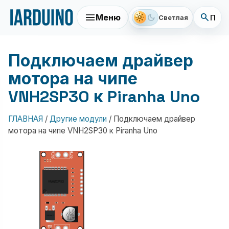
menu
search
light_mode
dark_mode
Меню
Поис
Светлая
Подключаем драйвер
мотора на чипе
VNH2SP30 к Piranha Uno
ГЛАВНАЯ
/
Другие модули
/
Подключаем драйвер
мотора на чипе VNH2SP30 к Piranha Uno