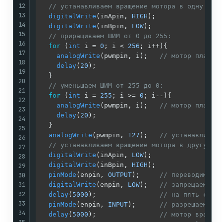
12
// устанавливаем вращение мотора в одну сто
13
digitalWrite
(inApin, 
HIGH
); 

14
digitalWrite
(inBpin, 
LOW
); 

15
// приращиваем ШИМ от 0 до 255:
16
for
 (
int
 i = 
0
; i < 
256
; i++){

17
analogWrite
(pwmpin, i);   
// мотор плавно
18
delay
(
20
);

19
  }

20
// уменьшаем ШИМ от 255 до 0:
21
for
 (
int
 i = 
255
; i >= 
0
; i--){

22
analogWrite
(pwmpin, i);   
// мотор плавно
23
delay
(
20
);

24
  }

25
analogWrite
(pwmpin, 
127
);   
// устанавливае
26
// устанавливаем вращение мотора в другую с
27
digitalWrite
(inApin, 
LOW
);

28
digitalWrite
(inBpin, 
HIGH
);

29
30
pinMode
(enpin, 
OUTPUT
);     
// переводим вы
31
digitalWrite
(enpin, 
LOW
);   
// запрещаем мо
32
delay
(
5000
);                
// на пять секу
33
pinMode
(enpin, 
INPUT
);      
// разрешаем мо
34
delay
(
5000
);                
// мотор вращае