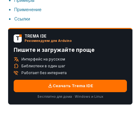
Примеры
Применение
Ссылки
TREMA IDE
T
Рекомендуем для Arduino
Пишите и загружайте проще
translate
Интерфейс на русском
extension
Библиотеки в один шаг
wifi_off
Работает без интернета
download
Скачать Trema IDE
Бесплатно для дома · Windows и Linux