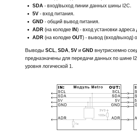
SDA
- вход/выход линии данных шины I2C.
5V
- вход питания.
GND
- общий вывод питания.
ADR
(на колодке
IN
) - вход установки адреса
ADR
(на колодке
OUT
) - вывод (вход/выход)
Выводы
SCL
,
SDA
,
5V
и
GND
внутрисхемно сое
предназначены для передачи данных по шине I
уровня логической 1.