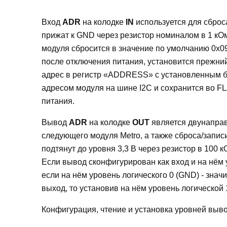
Вход
ADR
на колодке
IN
используется для сброс
прижат к GND через резистор номиналом в 1 кОм
модуля сбросится в значение по умолчанию 0x09
после отключения питания, установится прежний
адрес в регистр «ADDRESS» с установленным 
адресом модуля на шине I2C и сохранится во FL
питания.
Вывод
ADR
на колодке
OUT
является двунапра
следующего модуля Metro, а также сброса/запи
подтянут до уровня 3,3 В через резистор в 100 
Если вывод сконфигурирован как вход и на нём у
если на нём уровень логического 0 (GND) - зна
выход, то установив на нём уровень логической
Конфигурация, чтение и установка уровней выв