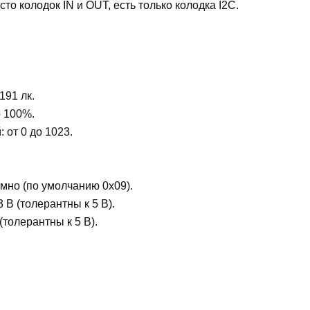
то колодок IN и OUT, есть только колодка I2C.
191 лк.
о 100%.
 от 0 до 1023.
мно (по умолчанию 0x09).
 В (толерантны к 5 В).
(толерантны к 5 В).