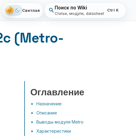
Поиск по Wiki
search
light_mode
dark_mode
Светлая
Ctrl K
Статьи, модули, datasheet
c (Metro-
Оглавление
Назначение
Описание
Выводы модуля Metro
Характеристики