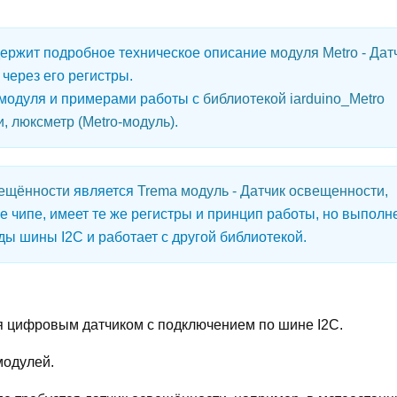
ержит подробное техническое описание
модуля Metro - Дат
через его регистры.
 модуля и примерами работы с
библиотекой iarduino_Metro
и, люксметр (Metro-модуль)
.
вещённости
является
Trema модуль - Датчик освещенности,
е чипе, имеет те же регистры и принцип работы, но выполн
ы шины I2C и работает с другой библиотекой.
я цифровым датчиком с подключением по шине I2С.
модулей.