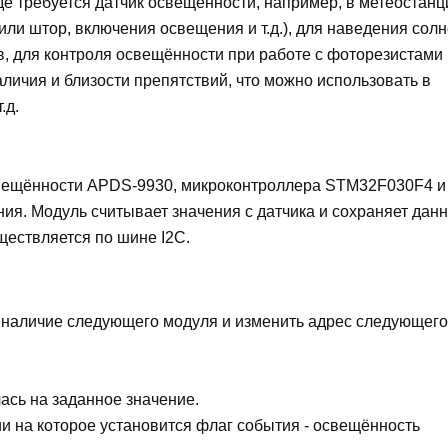
е требуется датчик освещённости, например, в метеостанци
ли штор, включения освещения и т.д.), для наведения сол
в, для контроля освещённости при работе с фоторезистами и
ичия и близости препятствий, что можно использовать в
.д.
свещённости APDS-9930, микроконтроллера STM32F030F4 и
я. Модуль считывает значения с датчика и сохраняет дан
ществляется по шине I2C.
 наличие следующего модуля и изменить адрес следующего
ась на заданное значение.
и на которое установится флаг события - освещённость