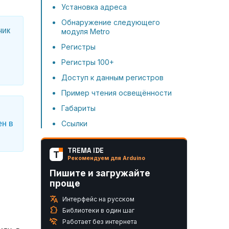
Установка адреса
Обнаружение следующего
чик
модуля Metro
Регистры
Регистры 100+
Доступ к данным регистров
Пример чтения освещённости
Габариты
ен в
Ссылки
TREMA IDE
T
Рекомендуем для Arduino
Пишите и загружайте
проще
translate
Интерфейс на русском
extension
Библиотеки в один шаг
wifi_off
Работает без интернета