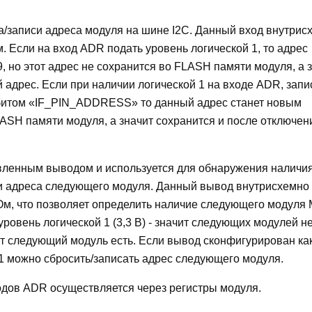
а/записи адреса модуля на шине I2C. Данный вход внутрис
. Если на вход ADR подать уровень логической 1, то адрес
, но этот адрес не сохранится во FLASH памяти модуля, а 
 адрес. Если при наличии логической 1 на входе ADR, запи
битом «IF_PIN_ADDRESS» то данный адрес станет новым
ASH памяти модуля, а значит сохранится и после отключен
вленным выводом и используется для обнаружения наличи
си адреса следующего модуля. Данный вывод внутрисхемно
кОм, что позволяет определить наличие следующего модуля M
ровень логической 1 (3,3 В) - значит следующих модулей нет
чит следующий модуль есть. Если вывод сконфигурирован ка
 1 можно сбросить/записать адрес следующего модуля.
одов ADR осуществляется через регистры модуля.