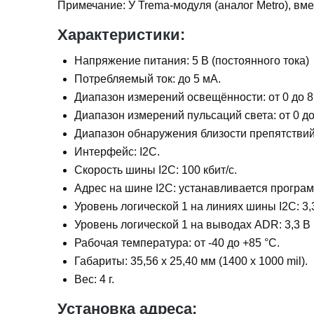
Примечание: У Trema-модуля (аналог Metro), вмес
Характеристики:
Напряжение питания: 5 В (постоянного тока)
Потребляемый ток: до 5 мА.
Диапазон измерений освещённости: от 0 до 8
Диапазон измерений пульсаций света: от 0 д
Диапазон обнаружения близости препятствий:
Интерфейс: I2C.
Скорость шины I2C: 100 кбит/с.
Адрес на шине I2C: устанавливается програм
Уровень логической 1 на линиях шины I2C: 3,3
Уровень логической 1 на выводах ADR: 3,3 В 
Рабочая температура: от -40 до +85 °С.
Габариты: 35,56 х 25,40 мм (1400 x 1000 mil).
Вес: 4 г.
Установка адреса: