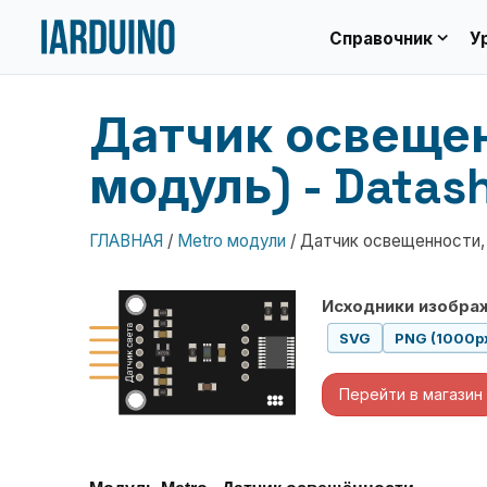
expand_more
Справочник
У
Датчик освещенн
модуль) - Datas
ГЛАВНАЯ
/
Metro модули
/
Датчик освещенности, л
Исходники изобра
SVG
PNG (1000p
Перейти в магазин