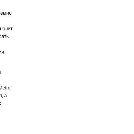
хемно
значит
сать
ия
я
etro.
, а
к