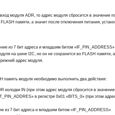
 вход модуля ADR, то адрес модуля сбросится в значение п
о FLASH памяти, а значит после отключения питания, устан
ение из 7 бит адреса и младшим битом «IF_PIN_ADDRESS»
одуля на шине I2C, но он не сохранится во FLASH памяти, а
прежний адрес модуля.
SH память модуля необходимо выполнить два действия:
R колодки IN (при этом адрес модуля сбросится в значение
SET_PIN_ADDRES» в регистре 0x01 «BITS_0» (при этом адре
ие из 7 бит адреса и младшим битом «IF_PIN_ADDRESS»