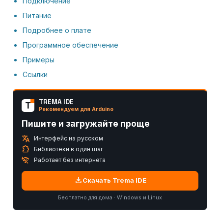
Подключение
Питание
Подробнее о плате
Программное обеспечение
Примеры
Ссылки
TREMA IDE
T
Рекомендуем для Arduino
Пишите и загружайте проще
translate
Интерфейс на русском
extension
Библиотеки в один шаг
wifi_off
Работает без интернета
download
Скачать Trema IDE
Бесплатно для дома · Windows и Linux