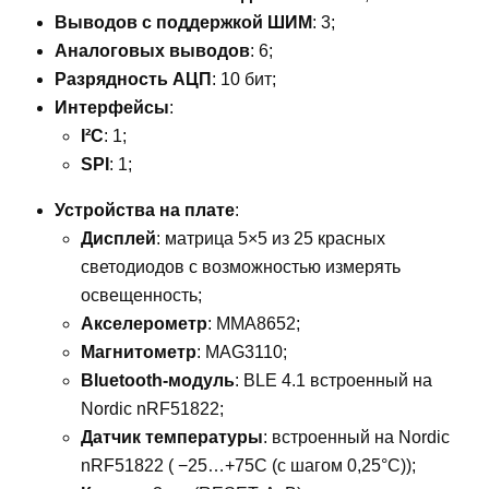
Выводов с поддержкой ШИМ
: 3;
Аналоговых выводов
: 6;
Разрядность АЦП
: 10 бит;
Интерфейсы
:
I²C
: 1;
SPI
: 1;
Устройства на плате
:
Дисплей
: матрица 5×5 из 25 красных
светодиодов с возможностью измерять
освещенность;
Акселерометр
: MMA8652;
Магнитометр
: MAG3110;
Bluetooth-модуль
: BLE 4.1 встроенный на
Nordic nRF51822;
Датчик температуры
: встроенный на Nordic
nRF51822 ( −25…+75С (с шагом 0,25°С));