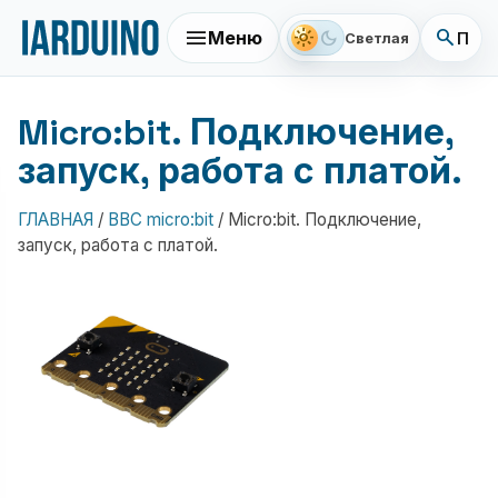
menu
search
light_mode
dark_mode
Меню
Поис
Светлая
Micro:bit. Подключение,
запуск, работа с платой.
ГЛАВНАЯ
/
BBC micro:bit
/
Micro:bit. Подключение,
запуск, работа с платой.