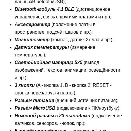
данных/Bluetooth/USB);
Bluetooth-модуль 4.1 BLE
(дистанционное
управление, связь с другими платами и пр.);
Акселерометр
(положение платы в
пространстве, подсчёт шагов и пр.);
Магнитометр
(компас, датчик Холла и пр.);
Датчик температуры
(измерение
температуры);
Светодиодная матрица 5х5
(вывод
изображений, текстов, анимации, освещённости
и пр.);
3 кнопки
(A - кнопка 1, B - кнопка 2, RESET -
кнопка перезагрузки платы);
Разъём питания
(внешний источник питания);
Разъём MicroUSB
(подключение к ПК/ноутбуку);
Ножевой разъём с 23 выводами
(подключение
датчиков, сенсоров, кнопок, пр.);
5 гнезд/площадок
(для "крокодилов" или