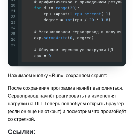
    # арифметическое с приведением результата
20
for
 d in 
range
(
20
):

21
        cpu +=psutil.
cpu_percent
(
.1
)

22
        degree = 
int
(cpu / 
20
 * 
1.8
)

23
24
    # Устанавливаем сервопривод в полученный р
25
    exp.
servoWrite
(
0
, degree)

26
27
    # Обнуляем переменную загрузки ЦП

    cpu = 
0
Нажимаем кнопку «Run»: сохраняем скрипт:
После сохранения программа начнёт выполняться.
Сервопривод начнёт реагировать на изменения
нагрузки на ЦП. Теперь попробуем открыть браузер
(если он ещё не открыт) и посмотрим что произойдёт
со стрелкой.
Ссылки: