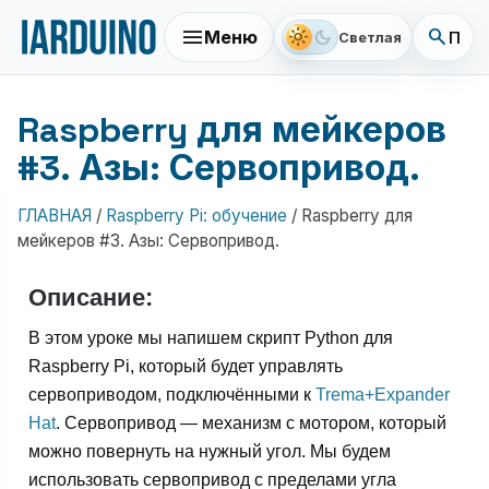
menu
search
light_mode
dark_mode
Меню
Поис
Светлая
Raspberry для мейкеров
#3. Азы: Сервопривод.
ГЛАВНАЯ
/
Raspberry Pi: обучение
/
Raspberry для
мейкеров #3. Азы: Сервопривод.
Описание:
В этом уроке мы напишем скрипт Python для
Raspberry Pi, который будет управлять
сервоприводом, подключёнными к
Trema+Expander
Hat
. Сервопривод — механизм с мотором, который
можно повернуть на нужный угол. Мы будем
использовать сервопривод с пределами угла