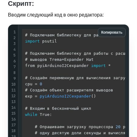
Скрипт:
Вводим следующий код в окно редактора:
1
Копировать
2
import
 psutil

3
4
# Подключаем библиотеку для работы с расширите
5
# выводов Trema+Expander Hat

6
from pyiArduinoI2Cexpander 
import
 *

7
8
# Создаём переменную для вычисления загрузки Ц
9
10
cpu = 
0
11
# Создаём объект расширителя выводов

12
exp = 
pyiArduinoI2Cexpander
()

13
14
15
while
 True:

16
17
    # Опрашиваем загрузку процессора 
20
 раз с 
18
    # одну десятую доли секунды и вычисляем ср
19