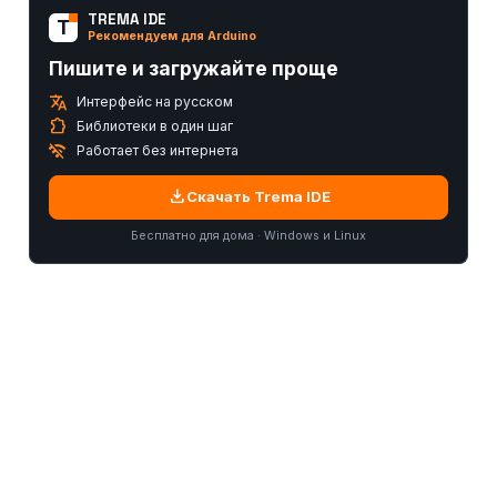
TREMA IDE
T
Рекомендуем для Arduino
Пишите и загружайте проще
translate
Интерфейс на русском
extension
Библиотеки в один шаг
wifi_off
Работает без интернета
download
Скачать Trema IDE
Бесплатно для дома · Windows и Linux