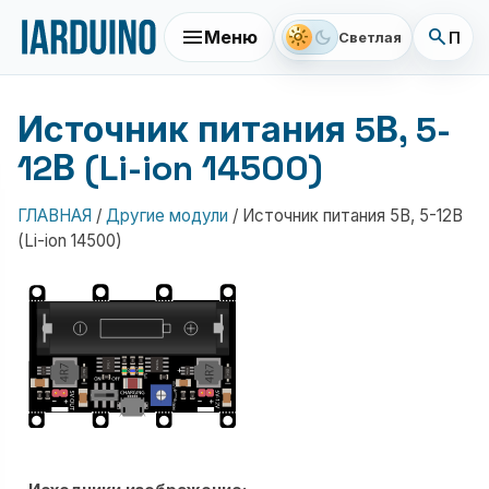
menu
search
light_mode
dark_mode
Меню
Поис
Светлая
Источник питания 5В, 5-
12В (Li-ion 14500)
ГЛАВНАЯ
/
Другие модули
/
Источник питания 5В, 5-12В
(Li-ion 14500)