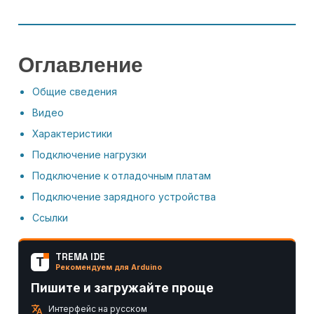
Оглавление
Общие сведения
Видео
Характеристики
Подключение нагрузки
Подключение к отладочным платам
Подключение зарядного устройства
Ссылки
TREMA IDE
T
Рекомендуем для Arduino
Пишите и загружайте проще
translate
Интерфейс на русском