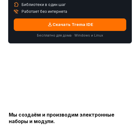
extension
Библиотеки в один шаг
wifi_off
Работает без интернета
download
Скачать Trema IDE
Бесплатно для дома · Windows и Linux
Мы создаём и производим электронные
наборы и модули.
Этот ресурс содержит документацию по языку
программирования Arduino, уроки, справочник и