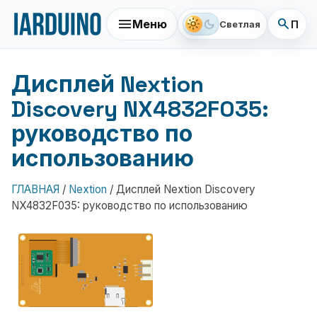
menu
search
light_mode
dark_mode
Меню
Поис
Светлая
Дисплей Nextion
Discovery NX4832F035:
руководство по
использованию
ГЛАВНАЯ
/
Nextion
/
Дисплей Nextion Discovery
NX4832F035: руководство по использованию