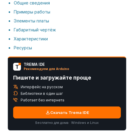
Общие сведения
Примеры работы
Элементы платы
Габаритный чертёж
Характеристики
Ресурсы
TREMA IDE
T
Рекомендуем для Arduino
Пишите и загружайте проще
translate
Интерфейс на русском
extension
Библиотеки в один шаг
wifi_off
Работает без интернета
download
Скачать Trema IDE
Бесплатно для дома · Windows и Linux