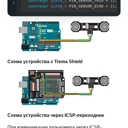
constexpr
uint8_t
 PIN_SENSOR_TRIG = 
12
;

3
constexpr
uint8_t
 PIN_SENSOR_ECHO = 
11
Схема устройства с Trema Shield
Схема устройства через ICSP-переходник
При коммуникации дальномера через ICSP-