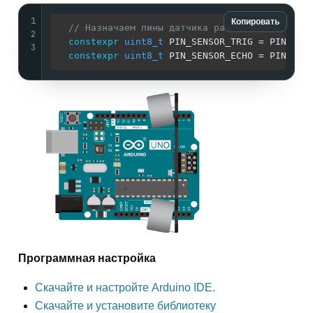
1
Копировать
// Назначаем пины датчика расстояния
2
constexpr
uint8_t
 PIN_SENSOR_TRIG = PIN_SPI_
3
constexpr
uint8_t
Программная настройка
Скачайте и настройте Arduino IDE.
Скачайте и установите библиотеку