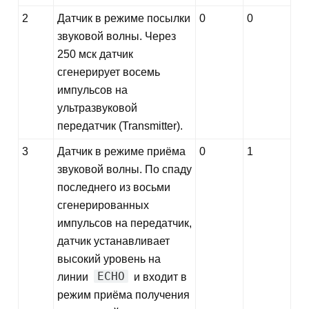
2
Датчик в режиме посылки
0
0
звуковой волны. Через
250 мск датчик
сгенерирует восемь
импульсов на
ультразвуковой
передатчик (Transmitter).
3
Датчик в режиме приёма
0
1
звуковой волны. По спаду
последнего из восьми
сгенерированных
импульсов на передатчик,
датчик устанавливает
высокий уровень на
ECHO
линии
и входит в
режим приёма получения