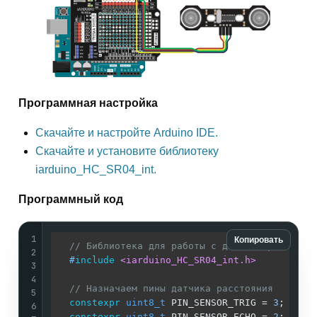
Программная настройка
Скачайте и настройте Arduino IDE.
Скачайте и установите библиотеку
iarduino_HC_SR04_int.
Программный код
1
Копировать
// Библиотека для работы с дальномером
2
#
include
<iarduino_HC_SR04_int.h>
3
4
// Назначаем пины датчика расстояния
5
constexpr
uint8_t
 PIN_SENSOR_TRIG = 
3
;

6
constexpr
uint8_t
 PIN_SENSOR_ECHO = 
2
;
