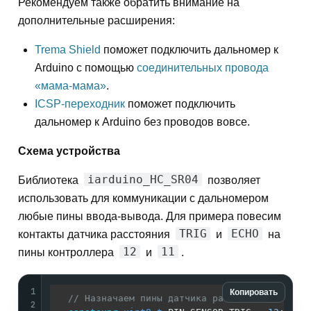
Рекомендуем также обратить внимание на
дополнительные расширения:
Trema Shield
поможет подключить дальномер к
Arduino с помощью
соединительных провода
«мама-мама»
.
ICSP-переходник
поможет подключить
дальномер к Arduino без проводов вовсе.
Схема устройства
iarduino_HC_SR04
Библиотека
позволяет
использовать для коммуникации с дальномером
любые пины ввода-вывода. Для примера повесим
TRIG
ECHO
контакты датчика расстояния
и
на
12
11
пины контроллера
и
.
1
Копировать
// Назначаем пины датчика расстояния
2