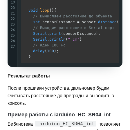
19
20
void
loop
()
{

21
// Вычисляем расстояние до объекта
22
int
 sensorDistance = sensor.
distance
();

23
// Выводим расстояние в Serial-порт
24
Serial
.
print
(sensorDistance);

25
Serial
.
println
(
" cm"
); 

26
// Ждём 100 мс
27
delay
(
100
);

Результат работы
После прошивки устройства, дальномер будем
считывать расстояние до преграды и выводить в
консоль.
Пример работы с iarduino_HC_SR04_int
iarduino_HC_SR04_int
Библиотека
позволяет