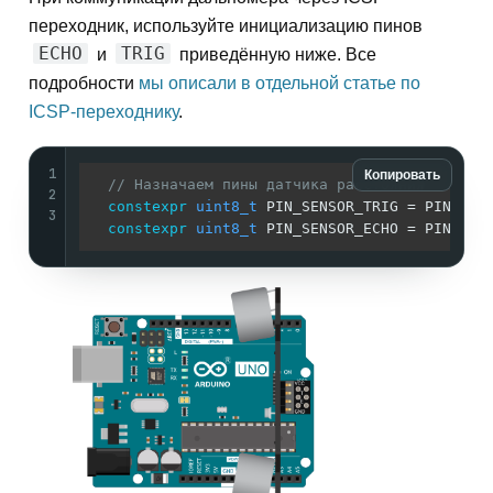
переходник, используйте инициализацию пинов
ECHO
TRIG
и
приведённую ниже. Все
подробности
мы описали в отдельной статье по
ICSP-переходнику
.
1
Копировать
// Назначаем пины датчика расстояния
2
constexpr
uint8_t
 PIN_SENSOR_TRIG = PIN_SPI_
3
constexpr
uint8_t