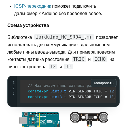
ICSP-переходник
поможет подключить
дальномер к Arduino без проводов вовсе.
Схема устройства
iarduino_HC_SR04_tmr
Библиотека
позволяет
использовать для коммуникации с дальномером
любые пины ввода-вывода. Для примера повесим
TRIG
ECHO
контакты датчика расстояния
и
на
12
11
пины контроллера
и
.
1
Копировать
// Назначаем пины датчика расстояния
2
constexpr
uint8_t
 PIN_SENSOR_TRIG = 
12
;

3
constexpr
uint8_t
 PIN_SENSOR_ECHO = 
11