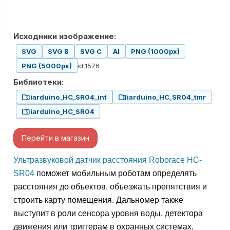
Исходники изображение:
SVG
SVG B
SVG C
AI
PNG (1000px)
id:1576
PNG (5000px)
Библиотеки:
folder_zip
folder_zip
iarduino_HC_SR04_int
iarduino_HC_SR04_tmr
folder_zip
iarduino_HC_SR04
Перейти в магазин
Ультразвуковой датчик расстояния Roborace HC-
SR04
поможет мобильным роботам определять
расстояния до объектов, объезжать препятствия и
строить карту помещения. Дальномер также
выступит в роли сенсора уровня воды, детектора
движения или триггерам в охранных системах.