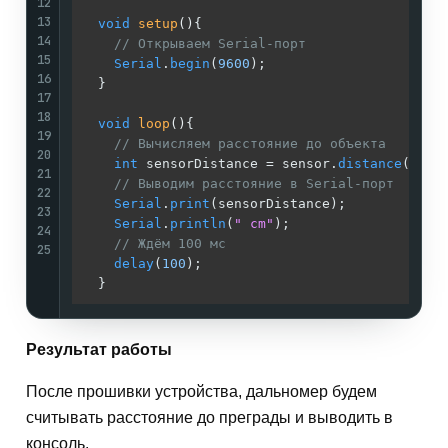
12
13
void
setup
()
{

14
// Открываем Serial-порт
15
Serial
.
begin
(
9600
);

16
  }

17
18
void
loop
()
{

19
// Вычисляем расстояние до объекта
20
int
 sensorDistance = sensor.
distance
();

21
// Выводим расстояние в Serial-порт
22
Serial
.
print
(sensorDistance);

23
Serial
.
println
(
" cm"
); 

24
// Ждём 100 мс
25
delay
(
100
);

Результат работы
После прошивки устройства, дальномер будем
считывать расстояние до преграды и выводить в
консоль.