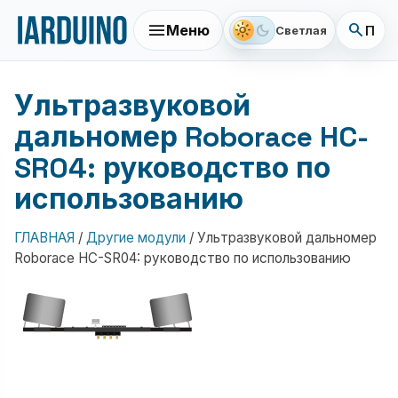
menu
search
light_mode
dark_mode
Меню
Поис
Светлая
Ультразвуковой
дальномер Roborace HC-
SR04: руководство по
использованию
ГЛАВНАЯ
/
Другие модули
/
Ультразвуковой дальномер
Roborace HC-SR04: руководство по использованию