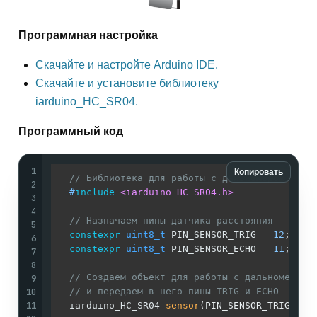
Программная настройка
Скачайте и настройте Arduino IDE.
Скачайте и установите библиотеку
iarduino_HC_SR04.
Программный код
1
Копировать
// Библиотека для работы с дальномером
2
#
include
<iarduino_HC_SR04.h>
3
4
// Назначаем пины датчика расстояния
5
constexpr
uint8_t
 PIN_SENSOR_TRIG = 
12
;

6
constexpr
uint8_t
 PIN_SENSOR_ECHO = 
11
;

7
8
// Создаем объект для работы с дальномером
9
10
// и передаем в него пины TRIG и ECHO
11
iarduino_HC_SR04 
sensor
(PIN_SENSOR_TRIG, PI