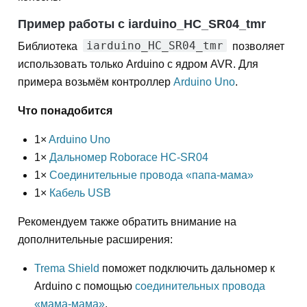
Пример работы с iarduino_HC_SR04_tmr
iarduino_HC_SR04_tmr
Библиотека
позволяет
использовать только Arduino с ядром AVR. Для
примера возьмём контроллер
Arduino Uno
.
Что понадобится
1×
Arduino Uno
1×
Дальномер Roborace HC-SR04
1×
Соединительные провода «папа-мама»
1×
Кабель USB
Рекомендуем также обратить внимание на
дополнительные расширения:
Trema Shield
поможет подключить дальномер к
Arduino с помощью
соединительных провода
«мама-мама»
.