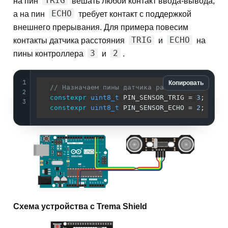
TRIG
на пин
вешать любой контакт ввода-вывода,
ECHO
а на пин
требует контакт с поддержкой
внешнего прерывания. Для примера повесим
TRIG
ECHO
контакты датчика расстояния
и
на
3
2
пины контроллера
и
.
1
Копировать
// Назначаем пины датчика расстояния
2
constexpr
uint8_t
 PIN_SENSOR_TRIG = 
3
;

3
constexpr
uint8_t
 PIN_SENSOR_ECHO = 
2
Схема устройства с Trema Shield