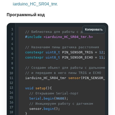
iarduino_HC_SR04_tmr.
Программный код
1
Копировать
// Библиотека для работы с дальномером
2
#
include
<iarduino_HC_SR04_tmr.h>
3
4
// Назначаем пины датчика расстояния
5
constexpr
uint8_t
 PIN_SENSOR_TRIG = 
12
;

6
constexpr
uint8_t
 PIN_SENSOR_ECHO = 
11
;

7
8
// Создаем объект для работы с дальномером
9
10
// и передаем в него пины TRIG и ECHO
11
iarduino_HC_SR04_tmr 
sensor
(PIN_SENSOR_TRIG
12
13
void
setup
()
{

14
// Открываем Serial-порт
15
Serial
.
begin
(
9600
);

16
// Инициируем работу с датчиком
17
    sensor.
begin
();

18
  }
