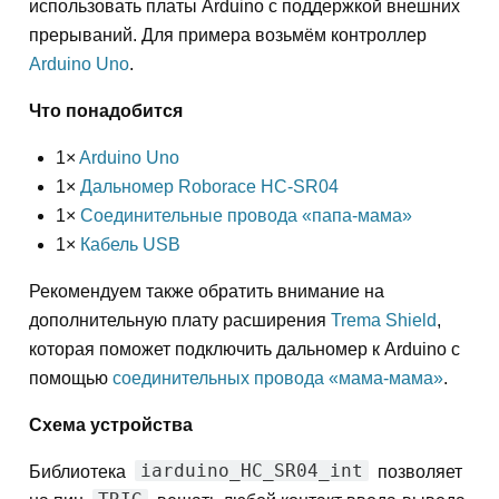
использовать платы Arduino с поддержкой внешних
прерываний. Для примера возьмём контроллер
Arduino Uno
.
Что понадобится
1×
Arduino Uno
1×
Дальномер Roborace HC-SR04
1×
Соединительные провода «папа-мама»
1×
Кабель USB
Рекомендуем также обратить внимание на
дополнительную плату расширения
Trema Shield
,
которая поможет подключить дальномер к Arduino с
помощью
соединительных провода «мама-мама»
.
Схема устройства
iarduino_HC_SR04_int
Библиотека
позволяет