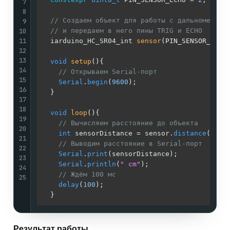
7
8
// Создаем объект для работы с дальномером
9
10
// и передаем в него пины TRIG и ECHO
11
iarduino_HC_SR04_int 
sensor
(PIN_SENSOR_TRIG
12
13
void
setup
()
{

14
// Открываем Serial-порт
15
Serial
.
begin
(
9600
);

16
  }

17
18
void
loop
()
{

19
// Вычисляем расстояние до объекта
20
int
 sensorDistance = sensor.
distance
();

21
// Выводим расстояние в Serial-порт
22
Serial
.
print
(sensorDistance);

23
Serial
.
println
(
" cm"
); 

24
// Ждём 100 мс
25
delay
(
100
);

Результат работы