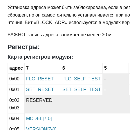
Установка адреса может быть заблокирована, если в ре
сброшен, но он самостоятельно устанавливается при п
чтения. Бит «BLOCK_ADR» используется в модулях верс
ВАЖНО: запись адреса занимает не менее 30 мс.
Регистры:
Карта регистров модуля:
адрес
7
6
5
0x00
FLG_RESET
FLG_SELF_TEST
-
0x01
SET_RESET
SET_SELF_TEST
-
0x02
RESERVED
0x03
0x04
MODEL[7-0]
0x05
VERSION[7-0]