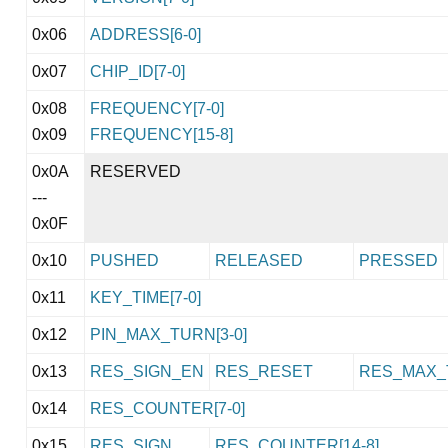
0x06
ADDRESS[6-0]
0x07
CHIP_ID[7-0]
0x08
FREQUENCY[7-0]
0x09
FREQUENCY[15-8]
0x0A
RESERVED
---
0x0F
0x10
PUSHED
RELEASED
PRESSED
0x11
KEY_TIME[7-0]
0x12
PIN_MAX_TURN[3-0]
0x13
RES_SIGN_EN
RES_RESET
RES_MAX_T
0x14
RES_COUNTER[7-0]
0x15
RES_SIGN
RES_COUNTER[14-8]