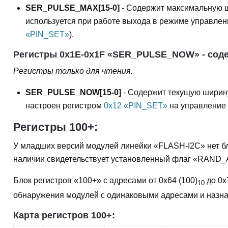
SER_PULSE_MAX[15-0]
- Содержит максимальную ш
используется при работе выхода в режиме управле
«PIN_SET»
).
Регистры 0x1E-0x1F «SER_PULSE_NOW» - сод
Регистры только для чтения.
SER_PULSE_NOW[15-0]
- Содержит текущую ширину
настроен регистром
0x12 «PIN_SET»
на управление
Регистры 100+:
У младших версий модулей линейки «FLASH-I2C» нет блок
наличии свидетельствует установленный флаг «RAND_
Блок регистров «100+» с адресами от 0x64 (100)
до 0x
10
обнаружения модулей с одинаковыми адресами и назнач
Карта регистров 100+: