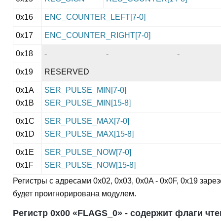
0x16
ENC_COUNTER_LEFT[7-0]
0x17
ENC_COUNTER_RIGHT[7-0]
0x18
-
-
-
0x19
RESERVED
0x1A
SER_PULSE_MIN[7-0]
0x1B
SER_PULSE_MIN[15-8]
0x1C
SER_PULSE_MAX[7-0]
0x1D
SER_PULSE_MAX[15-8]
0x1E
SER_PULSE_NOW[7-0]
0x1F
SER_PULSE_NOW[15-8]
Регистры с адресами 0x02, 0x03, 0x0A - 0x0F, 0x19 зар
будет проигнорирована модулем.
Регистр 0x00 «FLAGS_0» - содержит флаги чт