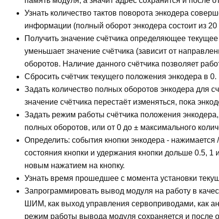
память модуля, а значит адрес сохранится и после о
Узнать количество тактов поворота энкодера соверш
информации (полный оборот энкодера состоит из 20 
Получить значение счётчика определяющее текущее
уменьшает значение счётчика (зависит от направлен
оборотов. Наличие данного счётчика позволяет рабо
Сбросить счётчик текущего положения энкодера в 0.
Задать количество полных оборотов энкодера для с
значение счётчика перестаёт изменяться, пока энко
Задать режим работы счётчика положения энкодера, с
полных оборотов, или от 0 до ± максимального коли
Определить: события кнопки энкодера - нажимается /
состояния кнопки и удержания кнопки дольше 0.5, 1 
новым нажатием на кнопку.
Узнать время прошедшее с момента установки текущ
Запрограммировать вывод модуля на работу в качест
ШИМ, как выход управления сервоприводами, как а
режим работы вывода модуля сохраняется и после о