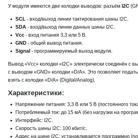
У модуля имеются две колодки выводов: разъём
I2C
(GN
SCL
- вход/выход линии тактирования шины I2C.
SDA
- вход/выход линии данных шины I2C.
Vcc
- вход питания 3,3 или 5 В.
GND
- общий вывод питания.
Signal
- программируемый выход модуля.
Вывод «Vcc» колодки «I2C» электрически соединён с в
с выводом «GND» колодки «D/A». Это позволяет подать 
взять с колодки «D/A» (Digital/Analog).
Характеристики:
Напряжение питания: 3,3 В или 5 В (постоянного тока
Потребляемый ток: до 15 мА (без нагрузки на прогр
Интерфейс: I2C.
Скорость шины I2C: 100 кбит/с.
Адрес на шине I2C: устанавливается программно (по