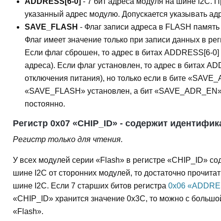
ADDRESS[6-0]
- 7 бит адреса модуля на шине I2C. 
указанный адрес модулю. Допускается указывать адре
SAVE_FLASH
- Флаг записи адреса в FLASH память
Флаг имеет значение только при записи данных в рег
Если флаг сброшен, то адрес в битах ADDRESS[6-0] 
адреса). Если флаг установлен, то адрес в битах A
отключения питания), но только если в бите «SAV
«SAVE_FLASH» установлен, а бит «SAVE_ADR_EN» сб
постоянно.
Регистр 0x07 «CHIP_ID» - содержит идентифик
Регистр только для чтения.
У всех модулей серии «Flash» в регистре «CHIP_ID» со
шине I2C от сторонних модулей, то достаточно прочита
шине I2C. Если 7 старших битов регистра
0x06 «ADDR
«CHIP_ID» хранится значение 0x3C, то можно с большо
«Flash».