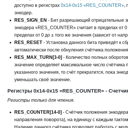
доступно в регистрах
0x14-0x15 «RES_COUNTER»
,
энкодер.
RES_SIGN_EN
- Бит разрешающий отрицательные зн
энкодера «RES_COUNTER» считает в пределах от 0 д
пределах от 0 до ± того же значения (зависит от нап
RES_RESET
- Установка данного бита приведёт к 
автоматически после обнуления счётчика положения
RES_MAX_TURN[3-0]
- Количество полных оборотов
значение определяет максимальное число счётчика 
указанного значения, то счёт прекратится, пока энк
уменьшать своё значение.
Регистры 0x14-0x15 «RES_COUNTER» - Счетчи
Регистры только для чтения.
RES_COUNTER[14-0]
- Счётчик положения энкодера
направления поворота), на единицу с каждым тактом
Наличие данного счётчика позволяет работать с мод