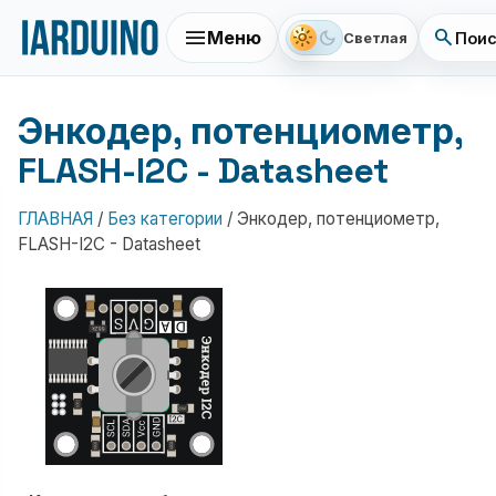
menu
search
light_mode
dark_mode
Меню
Поис
Светлая
Энкодер, потенциометр,
FLASH-I2C - Datasheet
ГЛАВНАЯ
/
Без категории
/
Энкодер, потенциометр,
FLASH-I2C - Datasheet