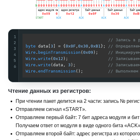
1
// Запись в 
2
byte
 data[
3
] = {
0x0F
,
0x30
,
0xB1
}; 
// Определяе
3
Wire
.
beginTransmission
(
0x09
);    
// Инициируе
4
Wire
.
write
(
0x12
);                
// Записывае
5
Wire
.
write
(data, 
3
);             
// Записывае
6
Wire
.
endTransmission
();          
// Выполняем
Чтение данных из регистров:
При чтении пакет делится на 2 части: запись № регис
Отправляем
сигнал «START».
Отправляем
первый байт
: 7 бит адреса модуля и би
Получаем ответ от модуля в виде одного бита
«ACK
Отправляем
второй байт
: адрес регистра из которог