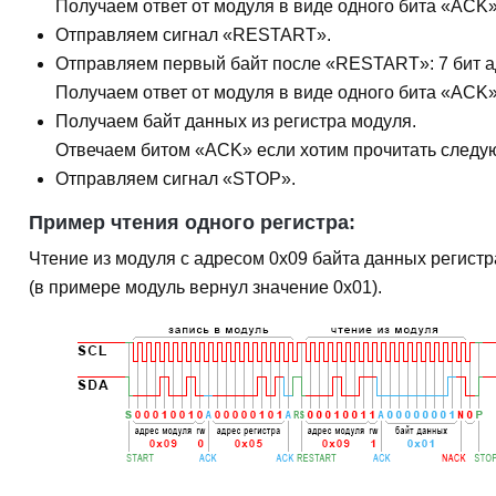
Получаем ответ от модуля в виде одного бита
«ACK
Отправляем
сигнал «RESTART»
.
Отправляем
первый байт
после
«RESTART»
: 7 бит
Получаем ответ от модуля в виде одного бита
«ACK
Получаем
байт данных
из регистра модуля.
Отвечаем битом
«ACK»
если хотим прочитать следу
Отправляем
сигнал «STOP»
.
Пример чтения одного регистра:
Чтение из модуля с адресом
0x09
байта данных регист
(в примере модуль вернул значение
0x01
).