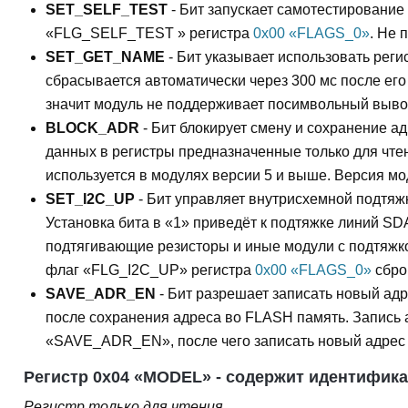
SET_SELF_TEST
- Бит запускает самотестировани
«FLG_SELF_TEST » регистра
0x00 «FLAGS_0»
. Не 
SET_GET_NAME
- Бит указывает использовать реги
сбрасывается автоматически через 300 мс после е
значит модуль не поддерживает посимвольный выво
BLOCK_ADR
- Бит блокирует смену и сохранение а
данных в регистры предназначенные только для чте
используется в модулях версии 5 и выше. Версия мо
SET_I2C_UP
- Бит управляет внутрисхемной подтяж
Установка бита в «1» приведёт к подтяжке линий SD
подтягивающие резисторы и иные модули с подтяжкой
флаг «FLG_I2C_UP» регистра
0x00 «FLAGS_0»
сбро
SAVE_ADR_EN
- Бит разрешает записать новый ад
после сохранения адреса во FLASH память. Запись 
«SAVE_ADR_EN», после чего записать новый адрес 
Регистр 0x04 «MODEL» - содержит идентифика
Регистр только для чтения.