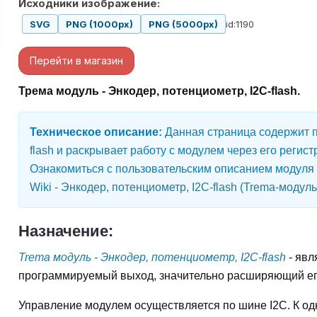
Исходники изображение:
id:1190
SVG
PNG (1000px)
PNG (5000px)
Перейти в магазин
Трема модуль - Энкодер, потенциометр, I2C-flash.
Техническое описание:
Данная страница содержит 
flash
и раскрывает работу с модулем через его регист
Ознакомиться с пользовательским описанием модуля
Wiki - Энкодер, потенциометр, I2C-flash (Trema-модуль
Назначение:
Trema модуль - Энкодер, потенциометр, I2C-flash
- явл
программируемый выход, значительно расширяющий ег
Управление модулем осуществляется по шине I2C. К од