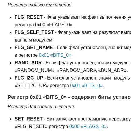
Регистр только для чтения.
FLG_RESET
- Флаг указывает на факт выполнения у
регистра 0x00 «FLAGS_0».
FLG_SELF_TEST
- Флаг указывает на результат вы
данным модулем.
FLG_GET_NAME
- Если флаг установлен, значит 
в регистре
0x01 «BITS_0»
.
RAND_ADR
- Если флаг установлен, значит модуль
«RANDOM_NUM», «RANDOM_ADR», «BUN_ADR».
FLG_I2C_UP
- Если флаг установлен, значит модул
«SET_I2C_UP» регистра
0x01 «BITS_0»
.
Регистр 0x01 «BITS_0» - содержит биты устан
Регистр для записи и чтения.
SET_RESET
- Бит запускает программную перезагру
«FLG_RESET» регистра
0x00 «FLAGS_0»
.