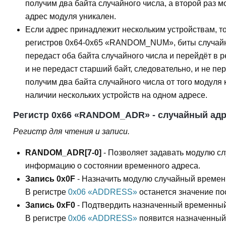
получим два байта случайного числа, а второй раз мо
адрес модуля уникален.
Если адрес принадлежит нескольким устройствам, то 
регистров 0x64-0x65 «RANDOM_NUM», биты случайног
передаст оба байта случайного числа и перейдёт в 
и не передаст старший байт, следовательно, и не п
получим два байта случайного числа от того модуля
наличии нескольких устройств на одном адресе.
Регистр 0x66 «RANDOM_ADR» - случайный адр
Регистр для чтения и записи.
RANDOM_ADR[7-0]
- Позволяет задавать модулю с
информацию о состоянии временного адреса.
Запись 0x0F
- Назначить модулю случайный временн
В регистре
0x06 «ADDRESS»
останется значение по
Запись 0xF0
- Подтвердить назначенный временный
В регистре
0x06 «ADDRESS»
появится назначенный