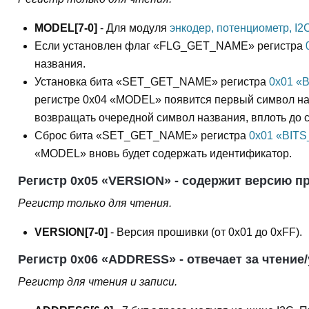
MODEL[7-0]
- Для модуля
энкодер, потенциометр, I2C
Если установлен флаг «FLG_GET_NAME» регистра
названия.
Установка бита «SET_GET_NAME» регистра
0x01 «
регистре 0x04 «MODEL» появится первый символ наз
возвращать очередной символ названия, вплоть до с
Сброс бита «SET_GET_NAME» регистра
0x01 «BITS
«MODEL» вновь будет содержать идентификатор.
Регистр 0x05 «VERSION» - содержит версию п
Регистр только для чтения.
VERSION[7-0]
- Версия прошивки (от 0x01 до 0xFF).
Регистр 0x06 «ADDRESS» - отвечает за чтение/
Регистр для чтения и записи.