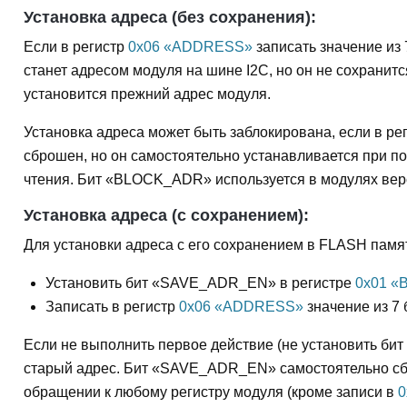
Установка адреса (без сохранения):
Если в регистр
0x06 «ADDRESS»
записать значение из
станет адресом модуля на шине I2C, но он не сохранитс
установится прежний адрес модуля.
Установка адреса может быть заблокирована, если в ре
сброшен, но он самостоятельно устанавливается при п
чтения. Бит «BLOCK_ADR» используется в модулях верс
Установка адреса (с сохранением):
Для установки адреса с его сохранением в FLASH памя
Установить бит «SAVE_ADR_EN» в регистре
0x01 «
Записать в регистр
0x06 «ADDRESS»
значение из 7
Если не выполнить первое действие (не установить би
старый адрес. Бит «SAVE_ADR_EN» самостоятельно сбр
обращении к любому регистру модуля (кроме записи в
0