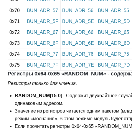
0x70
BUN_ADR_57
BUN_ADR_56
BUN_ADR_55
0x71
BUN_ADR_5F
BUN_ADR_5E
BUN_ADR_5D
0x72
BUN_ADR_67
BUN_ADR_66
BUN_ADR_65
0x73
BUN_ADR_6F
BUN_ADR_6E
BUN_ADR_6D
0x74
BUN_ADR_77
BUN_ADR_76
BUN_ADR_75
0x75
BUN_ADR_7F
BUN_ADR_7E
BUN_ADR_7D
Регистры 0x64-0x65 «RANDOM_NUM» - содержа
Регистры только для чтения.
RANDOM_NUM[15-0]
- Содержит двухбайтное случа
одинаковым адресом.
Значение из регистров читается одним пакетом (мла
режим «молчания». В этом режиме модуль будет отп
Если прочитать регистры 0x64-0x65 «RANDOM_NUM»