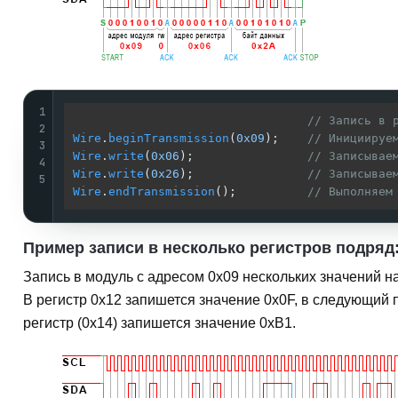
1
// Запись в 
2
Wire
.
beginTransmission
(
0x09
);    
// Инициируе
3
Wire
.
write
(
0x06
);                
// Записывае
4
Wire
.
write
(
0x26
);                
// Записывае
5
Wire
.
endTransmission
();          
// Выполняем
Пример записи в несколько регистров подряд
Запись в модуль с адресом
0x09
нескольких значений н
В регистр 0x12 запишется значение
0x0F
, в следующий 
регистр (0x14) запишется значение
0xB1
.