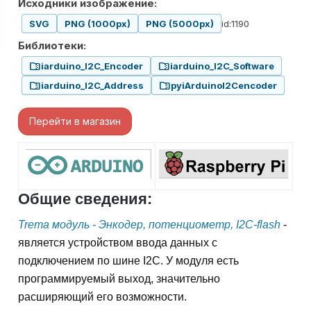
Исходники изображение:
id:1190
SVG
PNG (1000px)
PNG (5000px)
Библиотеки:
folder_zip
folder_zip
iarduino_I2C_Encoder
iarduino_I2C_Software
folder_zip
folder_zip
iarduino_I2C_Address
pyiArduinoI2Cencoder
Перейти в магазин
Общие сведения:
Trema модуль - Энкодер, потенциометр, I2C-flash
-
является устройством ввода данных с
подключением по шине I2С. У модуля есть
программируемый выход, значительно
расширяющий его возможности.