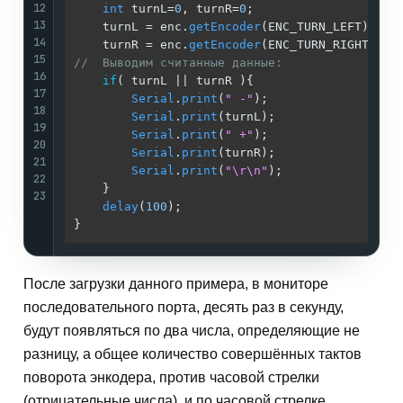
12
int
 turnL=
0
, turnR=
0
;                    
13
    turnL = enc.
getEncoder
(ENC_TURN_LEFT);   
14
    turnR = enc.
getEncoder
(ENC_TURN_RIGHT);  
15
//  Выводим считанные данные:                
16
if
( turnL || turnR ){                    
17
Serial
.
print
(
" -"
);                  
18
Serial
.
print
(turnL);                 
19
Serial
.
print
(
" +"
);                  
20
Serial
.
print
(turnR);                 
21
Serial
.
print
(
"\r\n"
);                
22
    }                                        
23
delay
(
100
);                              
}                                            
После загрузки данного примера, в мониторе
последовательного порта, десять раз в секунду,
будут появляться по два числа, определяющие не
разницу, а общее количество совершённых тактов
поворота энкодера, против часовой стрелки
(отрицательные числа), и по часовой стрелке