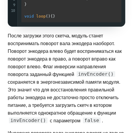
}                                            
9
10
void
loop
()
{}                                
После загрузки этого скетча, модуль станет
воспринимать поворот вала энкодера наоборот.
Поворот энкодера влево будет восприниматься как
поворот энкодера в право, а поворот вправо как
поворот влево. Флаг инверсии направления
invEncoder()
поворота заданный функцией
сохраняется в энергонезависимой памяти модуля.
Это значит что для восстановления правильной
работы энкодера не достаточно просто отключить
питание, а требуется загрузить скетч в котором
выполняется однократное обращение к функции
invEncoder()
false
с параметром
.