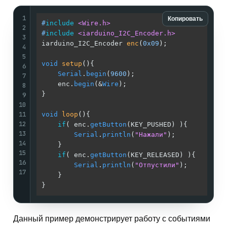
1
Копировать
#
include
<Wire.h>
2
#
include
<iarduino_I2C_Encoder.h>
3
iarduino_I2C_Encoder 
enc
(
0x09
)
;              
4
5
void
setup
()
{                                
6
Serial
.
begin
(
9600
);                      
7
    enc.
begin
(&
Wire
);                        
8
}                                            
9
10
11
void
loop
()
{                                 
12
if
( enc.
getButton
(KEY_PUSHED) ){         
13
Serial
.
println
(
"Нажали"
);            
14
    }                                        
15
if
( enc.
getButton
(KEY_RELEASED) ){       
16
Serial
.
println
(
"Отпустили"
);         
17
    }                                        
}                                            
Данный пример демонстрирует работу с событиями