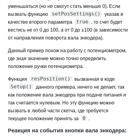
уменьшаться (но не смогут стать меньше 0). Если
setPosSettings()
вызвать функцию
указав в
true
качестве второго параметра
, то счет будет
вестись не от 0 до 100, а от 0 до ±100 (в зависимости
от направления поворота вала энкодера).
Данный пример похож на работу с потенциометром,
где зная значение можно точно определить
положение ручки потенциометра.
resPosition()
Функция
вызванная в коде
Setup()
данного примера, ничего не делает, так
как положение вала энкодера при подаче питания и
так считается нулевым. Но эту функцию можно
вызвать в любой части скетча, где требуется
0
текущее положение принять за
.
Реакция на события кнопки вала энкодера: