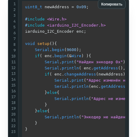
1
Копировать
uint8_t
 newAddress = 
0x09
;                   
2
3
#
include
<Wire.h>
4
#
include
<iarduino_I2C_Encoder.h>
5
iarduino_I2C_Encoder enc;                    
6
7
void
setup
()
{                                
8
Serial
.
begin
(
9600
);                      
9
10
if
( enc.
begin
(&
Wire
) ){                  
11
Serial
.
print
(
"Найден энкодер 0x"
);   
12
Serial
.
println
( enc.
getAddress
(), HEX
13
if
( enc.
changeAddress
(newAddress) ){ 
14
Serial
.
print
(
"Адрес изменён на 0x
15
Serial
.
println
(enc.
getAddress
(),H
16
        }
else
{                               
17
Serial
.
println
(
"Адрес не изменён!
18
        }                                    
19
    }
else
{                                   
20
Serial
.
println
(
"Энкодер не найден!"
);
21
    }                                        
22
}                                            
23