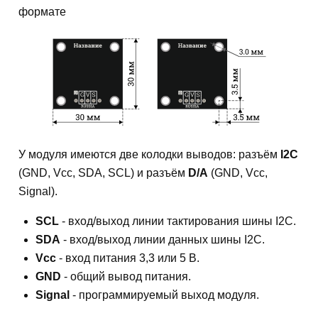
формате
У модуля имеются две колодки выводов: разъём
I2C
(GND, Vcc, SDA, SCL) и разъём
D/A
(GND, Vcc,
Signal).
SCL
- вход/выход линии тактирования шины I2C.
SDA
- вход/выход линии данных шины I2C.
Vcc
- вход питания 3,3 или 5 В.
GND
- общий вывод питания.
Signal
- программируемый выход модуля.