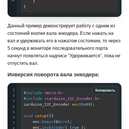
14
    }                                        
}                                            
Данный пример демонстрирует работу с одним из
состояний кнопки вала энкодера. Если нажать на
вал и удерживать его в нажатом состоянии, то через
5 секунд в мониторе последовательного порта
начнут появляться надписи "Удерживается", пока не
отпустить вал.
Инверсия поворота вала энкодера:
1
Копировать
#
include
<Wire.h>
2
#
include
<iarduino_I2C_Encoder.h>
3
iarduino_I2C_Encoder 
enc
(
0x09
)
;              
4
5
void
setup
()
{                                
6
    enc.
begin
(&
Wire
);                        
7
    enc.
invEncoder
( 
true
 );                  
8