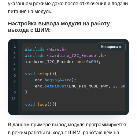
указанном режиме даже после отключения и подачи
питания на модуль.
Настройка вывода модуля на работу
выхода с ШИМ:
1
Копировать
#
include
<Wire.h>
2
#
include
<iarduino_I2C_Encoder.h>
3
iarduino_I2C_Encoder 
enc
(
0x09
)
;              
4
5
void
setup
()
{                                
6
    enc.
begin
(&
Wire
);                        
7
    enc.
setPinOut
(ENC_PIN_MODE_PWM, 
2
, 
5000
);
8
}                                            
9
10
void
loop
()
{}                                
В данном примере вывод модуля программируется
в режим работы выхода с ШИМ, работающем на