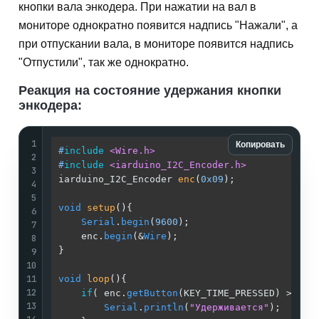
кнопки вала энкодера. При нажатии на вал в
мониторе однократно появится надпись "Нажали", а
при отпускании вала, в мониторе появится надпись
"Отпустили", так же однократно.
Реакция на состояние удержания кнопки
энкодера:
1
Копировать
#
include
<Wire.h>
2
#
include
<iarduino_I2C_Encoder.h>
3
iarduino_I2C_Encoder 
enc
(
0x09
)
;              
4
5
void
setup
()
{                                
6
Serial
.
begin
(
9600
);                      
7
    enc.
begin
(&
Wire
);                        
8
}                                            
9
10
11
void
loop
()
{                                 
12
if
( enc.
getButton
(KEY_TIME_PRESSED) > 
500
13
Serial
.
println
(
"Удерживается"
);      