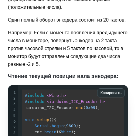
(положительные числа).
Один полный оборот энкодера состоит из 20 тактов.
Например: Если с момента появления предыдущего
числа в мониторе, повернуть энкодер на 2 такта
против часовой стрелки и 5 тактов по часовой, то в
монитор будут отправлены следующие два числа
равные -2 и 5.
Чтение текущей позиции вала энкодера:
1
Копировать
#
include
<Wire.h>
2
#
include
<iarduino_I2C_Encoder.h>
3
iarduino_I2C_Encoder 
enc
(
0x09
)
;              
4
5
void
setup
()
{                                
6
Serial
.
begin
(
9600
);                      
7
    enc.
begin
(&
Wire
);                        
8