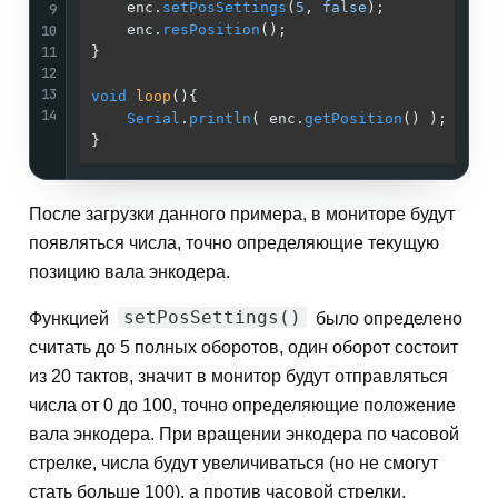
    enc.
setPosSettings
(
5
, 
false
);            
9
10
    enc.
resPosition
();                       
11
}                                            
12
13
void
loop
()
{                                 
14
Serial
.
println
( enc.
getPosition
() );     
}                                            
После загрузки данного примера, в мониторе будут
появляться числа, точно определяющие текущую
позицию вала энкодера.
setPosSettings()
Функцией
было определено
считать до 5 полных оборотов, один оборот состоит
из 20 тактов, значит в монитор будут отправляться
числа от 0 до 100, точно определяющие положение
вала энкодера. При вращении энкодера по часовой
стрелке, числа будут увеличиваться (но не смогут
стать больше 100), а против часовой стрелки,