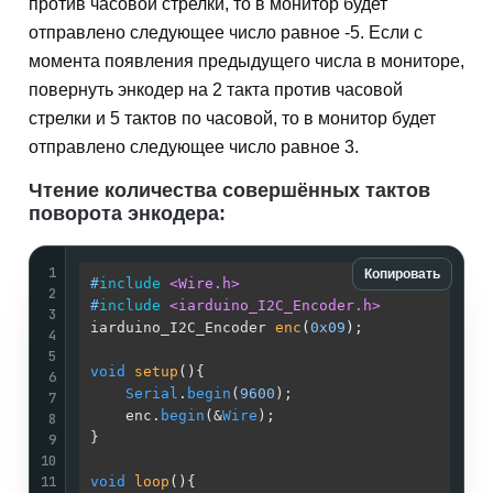
против часовой стрелки, то в монитор будет
отправлено следующее число равное -5. Если с
момента появления предыдущего числа в мониторе,
повернуть энкодер на 2 такта против часовой
стрелки и 5 тактов по часовой, то в монитор будет
отправлено следующее число равное 3.
Чтение количества совершённых тактов
поворота энкодера:
1
Копировать
#
include
<Wire.h>
2
#
include
<iarduino_I2C_Encoder.h>
3
iarduino_I2C_Encoder 
enc
(
0x09
)
;              
4
5
void
setup
()
{                                
6
Serial
.
begin
(
9600
);                      
7
    enc.
begin
(&
Wire
);                        
8
}                                            
9
10
11
void
loop
()
{                                 