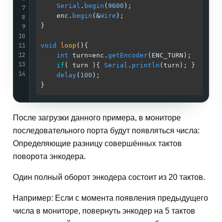
Serial
.
begin
(
9600
);                      
7
    enc.
begin
(&
Wire
);                        
8
}                                            
9
10
11
void
loop
()
{                                 
12
int
 turn=enc.
getEncoder
(ENC_TURN);       
13
if
( turn ){ 
Serial
.
println
(turn); }      
14
delay
(
100
);                              
}                                            
После загрузки данного примера, в мониторе
последовательного порта будут появляться числа:
Определяющие разницу совершённых тактов
поворота энкодера.
Один полный оборот энкодера состоит из 20 тактов.
Например: Если с момента появления предыдущего
числа в мониторе, повернуть энкодер на 5 тактов