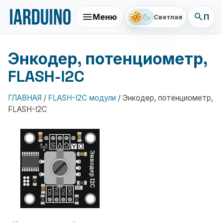
menu
search
light_mode
dark_mode
Меню
Поис
Светлая
Энкодер, потенциометр,
FLASH-I2C
ГЛАВНАЯ
/
FLASH-I2C модули
/
Энкодер, потенциометр,
FLASH-I2C