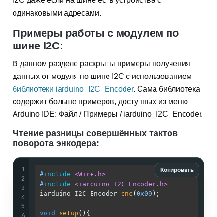
I2C даже если на шине есть устройства с
одинаковыми адресами.
Примеры работы с модулем по
шине I2C:
В данном разделе раскрыты примеры получения
данных от модуля по шине I2C с использованием
библиотеки iarduino_I2C_Encoder
. Сама библиотека
содержит больше примеров, доступных из меню
Arduino IDE: Файл / Примеры / iarduino_I2C_Encoder.
Чтение разницы совершённых тактов
поворота энкодера:
1
Копировать
#
include
<Wire.h>
2
#
include
<iarduino_I2C_Encoder.h>
3
iarduino_I2C_Encoder 
enc
(
0x09
)
;              
4
5
void
setup
()
{                                
6