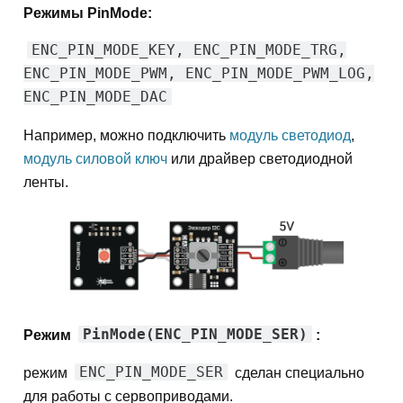
Режимы PinMode:
ENC_PIN_MODE_KEY, ENC_PIN_MODE_TRG,
ENC_PIN_MODE_PWM, ENC_PIN_MODE_PWM_LOG,
ENC_PIN_MODE_DAC
Например, можно подключить
модуль светодиод
,
модуль силовой ключ
или драйвер светодиодной
ленты.
PinMode(ENC_PIN_MODE_SER)
Режим
:
ENC_PIN_MODE_SER
режим
сделан специально
для работы с сервоприводами.