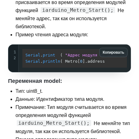
присваивается во время определения модулей
iarduino_Metro_Start();
функцией
Не
меняйте адрес, так как он используется
библиотекой.
Пример чтения адреса модуля:
1
Копировать
Serial
.
print
  ( 
"Адрес модуля на шине I2C = "
2
Serial
.
println
( Metro[
0
].address             
Переменная model:
Тип: uint8_t.
Данные: Идентификатор типа модуля.
Примечание: Тип модуля считывается во время
определения модулей функцией
iarduino_Metro_Start();
Не меняйте тип
модуля, так как он используется библиотекой.