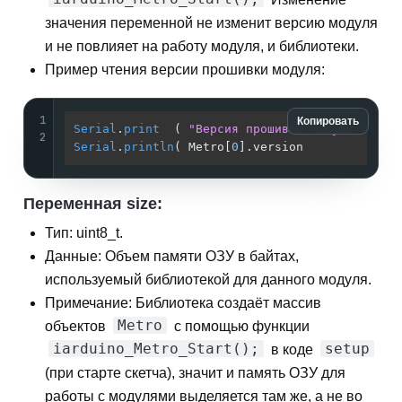
значения переменной не изменит версию модуля
и не повлияет на работу модуля, и библиотеки.
Пример чтения версии прошивки модуля:
1
Копировать
Serial
.
print
  ( 
"Версия прошивки модуля = "
2
Serial
.
println
( Metro[
0
].version            )
Переменная size:
Тип: uint8_t.
Данные: Объем памяти ОЗУ в байтах,
используемый библиотекой для данного модуля.
Примечание: Библиотека создаёт массив
Metro
объектов
с помощью функции
iarduino_Metro_Start();
setup
в коде
(при старте скетча), значит и память ОЗУ для
работы с модулями выделяется там же, а не во