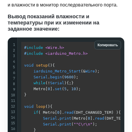
и влажности в монитор последовательного порта.
Вывод показаний влажности и
температуры при их изменении на
заданное значение:
1
Копировать
#
include
<Wire.h>
2
#
include
<iarduino_Metro.h>
3
4
void
setup
()
{                                
5
iarduino_Metro_Start
(&
Wire
);             
6
Serial
.
begin
(
9600
);                      
7
while
(!
Serial
){;}                        
8
    Metro[
0
].
set
(
5
, 
10
);                     
9
10
}                                            
11
12
void
loop
()
{                                 
13
if
( Metro[
0
].
read
(DHT_CHANGED_TEM) ){    
14
Serial
.
print
(Metro[
0
].
read
(DHT_TEMPER
15
Serial
.
print
(
"°C\r\n"
);              
16
    }                                        