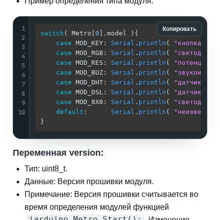
Пример определения типа модуля:
1
Копировать
switch
( Metro[
0
].model ){

2
case
 MOD_KEY: 
Serial
.
println
( 
"кнопка"
   
3
case
 MOD_RGB: 
Serial
.
println
( 
"светодиод"
4
case
 MOD_RES: 
Serial
.
println
( 
"потенциоме
5
case
 MOD_BUZ: 
Serial
.
println
( 
"звукоизлуч
6
case
 MOD_DHT: 
Serial
.
println
( 
"датчик вла
7
case
 MOD_DSL: 
Serial
.
println
( 
"датчик осв
8
case
 MOD_8X8: 
Serial
.
println
( 
"светодиодн
9
10
default
:      
Serial
.
println
( 
"неизвестны
}
Переменная version:
Тип: uint8_t.
Данные: Версия прошивки модуля.
Примечание: Версия прошивки считывается во
время определения модулей функцией
iarduino_Metro_Start();
Изменение