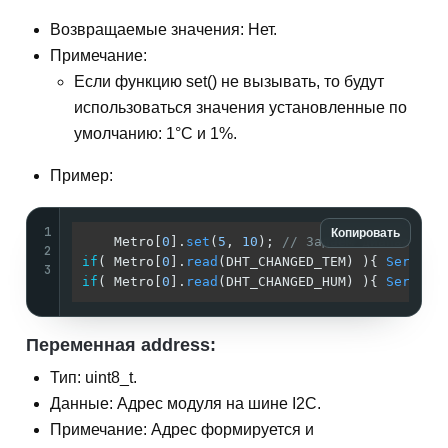
Возвращаемые значения: Нет.
Примечание:
Если функцию set() не вызывать, то будут
использоваться значения установленные по
умолчанию: 1°С и 1%.
Пример:
1
Копировать
    Metro[
0
].
set
(
5
, 
10
); 
// Задаём диапазоны 
2
if
( Metro[
0
].
read
(DHT_CHANGED_TEM) ){ 
Serial
.
3
if
( Metro[
0
].
read
(DHT_CHANGED_HUM) ){ 
Serial
.
Переменная address:
Тип: uint8_t.
Данные: Адрес модуля на шине I2C.
Примечание: Адрес формируется и