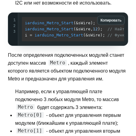
I2C или нет возможности её использовать.
1
Копировать
iarduino_Metro_Start
(&sWire);     
// Найти вс
2
iarduino_Metro_Start
(&sWire,
12
);  
// Найти вс
3
i = 
iarduino_Metro_Start
(&sWire); 
// Функция 
После определения подключенных модулей станет
Metro
доступен массив
, каждый элемент
которого является объектом подключенного модуля
Metro и предназначен для управления им.
Например, если к управляющей плате
подключено 3 любых модуля Metro, то массив
Metro
будет содержать 3 элемента:
Metro[0]
- объект для управления первым
модулем (ближайшим к управляющей плате);
Metro[1]
- объект для управления вторым