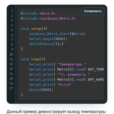
1
Копировать
#
include
<Wire.h>
2
#
include
<iarduino_Metro.h>
3
4
void
setup
()
{                                
5
iarduino_Metro_Start
(&
Wire
);             
6
Serial
.
begin
(
9600
);                      
7
while
(!
Serial
){;}                        
8
}                                            
9
10
11
void
loop
()
{                                 
12
Serial
.
print
( 
"Температура "
             
13
Serial
.
print
( Metro[
0
].
read
( DHT_TEMPERAT
14
Serial
.
print
( 
"°C, влажность "
           
15
Serial
.
print
( Metro[
0
].
read
( DHT_HUMIDITY
16
Serial
.
print
( 
"%\r\n"
                    
17
delay
(
3000
);                             
}                                            
Данный пример демонстрирует вывод температуры