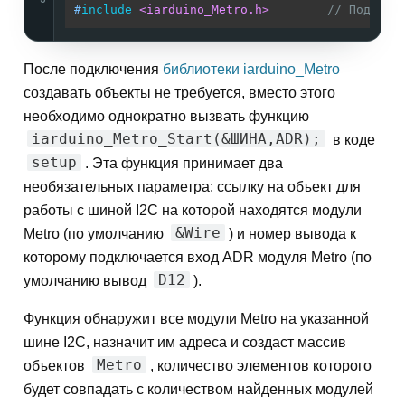
#
include
<iarduino_Metro.h>
// Подключ
После подключения
библиотеки iarduino_Metro
создавать объекты не требуется, вместо этого
необходимо однократно вызвать функцию
iarduino_Metro_Start(&ШИНА,ADR);
в коде
setup
. Эта функция принимает два
необязательных параметра: ссылку на объект для
работы с шиной I2C на которой находятся модули
&Wire
Metro (по умолчанию
) и номер вывода к
которому подключается вход ADR модуля Metro (по
D12
умолчанию вывод
).
Функция обнаружит все модули Metro на указанной
шине I2C, назначит им адреса и создаст массив
Metro
объектов
, количество элементов которого
будет совпадать с количеством найденных модулей