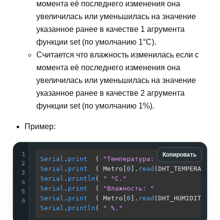
момента её последнего изменения она
увеличилась или уменьшилась на значение
указанное ранее в качестве 1 агрумента
функции set (по умолчанию 1°С).
Считается что влажность изменилась если с
момента её последнего изменения она
увеличилась или уменьшилась на значение
указанное ранее в качестве 2 агрумента
функции set (по умолчанию 1%).
Пример:
1
Копировать
Serial
.
print
  ( 
"Температура: "
2
Serial
.
print
  ( Metro[
0
].
read
(DHT_TEMPERATURE
3
Serial
.
println
( 
" °C."
4
Serial
.
print
  ( 
"Влажность: "
5
Serial
.
print
  ( Metro[
0
].
read
(DHT_HUMIDITY)  
6
Serial
.
println
( 
" %."