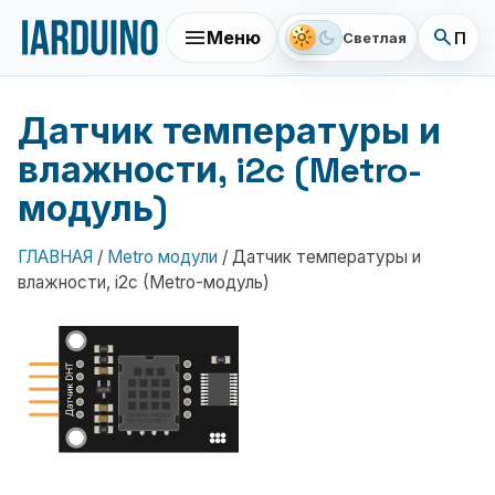
menu
search
light_mode
dark_mode
Меню
Поис
Светлая
Датчик температуры и
влажности, i2c (Metro-
модуль)
ГЛАВНАЯ
/
Metro модули
/
Датчик температуры и
влажности, i2c (Metro-модуль)