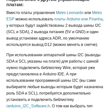
платам:
Вместо платы управления
Metro Leonardo
или
Metro
ESP
можно использовать
платы Arduino или Piranha
,
у которых будут задействованы 2 вывода шины I2C
(SCL и SDA), 2 вывода питания (5V и GND) и один
вывод установки адреса ADR, по умолчанию
используется вывод D12 (можно менять в скетче).
При использовании аппаратной шины I2C (выводы
SDA и SCL указаны на плате) для работы с шиной
нужно подключить библиотеку Wire, которая уже
предустановлена в Arduino IDE. А при
использовании программной шины I2C (вы сами
выбираете любые выводы которым будет назначена
роль SDA и SCL), потребуется дополнительно
установить и подключить библиотеку
iarduino_I2C_Software.h
. О том как выбрать тип