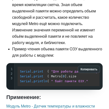
время компиляции скетча. Зная объем
выделенной памяти можно определить объем
свободной и рассчитать, какое количество
модулей Metro ещё можно подключить.
Изменение значения переменной не изменит
объём выделенной памяти и не повлияет на
работу модуля, и библиотеки.
Пример чтения объема памяти ОЗУ выделенного
для работы с модулем:
1
Копировать
Serial
.
print
  ( 
"Для работы данного модуля вы
2
Serial
.
print
  ( Metro[
0
3
Serial
.
println
( 
" байт памяти ОЗУ."
          
Применение:
Модуль Metro - Датчик температуры и влажности