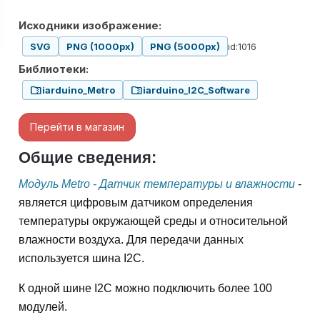
Исходники изображение:
id:1016
SVG
PNG (1000px)
PNG (5000px)
Библиотеки:
folder_zip
folder_zip
iarduino_Metro
iarduino_I2C_Software
Перейти в магазин
Общие сведения:
Модуль Metro - Датчик температуры и влажности
-
является цифровым датчиком определения
температуры окружающей среды и относительной
влажности воздуха. Для передачи данных
используется шина I2C.
К одной шине I2C можно подключить более 100
модулей.