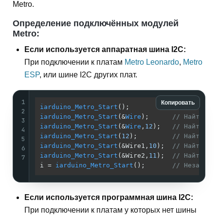
Metro.
Определение подключённых модулей
Metro:
Если используется аппаратная шина I2C:
При подключении к платам
Metro Leonardo
,
Metro
ESP
, или шине I2C других плат.
1
Копировать
iarduino_Metro_Start
();           
// Найти вс
2
iarduino_Metro_Start
(&
Wire
);      
// Найти вс
3
iarduino_Metro_Start
(&
Wire
,
12
);   
// Найти вс
4
iarduino_Metro_Start
(
12
);         
// Найти вс
5
iarduino_Metro_Start
(&Wire1,
10
);  
// Найти вс
6
iarduino_Metro_Start
(&Wire2,
11
);  
// Найти вс
7
i = 
iarduino_Metro_Start
();       
// Независи
Если используется программная шина I2C:
При подключении к платам у которых нет шины