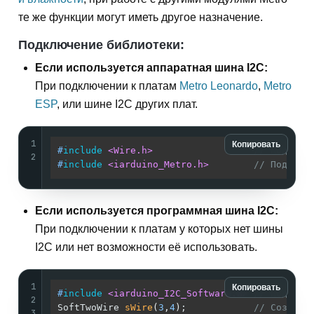
те же функции могут иметь другое назначение.
Подключение библиотеки:
Если используется аппаратная шина I2C:
При подключении к платам
Metro Leonardo
,
Metro
ESP
, или шине I2C других плат.
1
Копировать
#
include
<Wire.h>
// Подключ
2
#
include
<iarduino_Metro.h>
// Подключ
Если используется программная шина I2C:
При подключении к платам у которых нет шины
I2C или нет возможности её использовать.
1
Копировать
#
include
<iarduino_I2C_Software.h>
// Подключ
2
SoftTwoWire 
sWire
(
3
,
4
)
;            
// Создаём
3