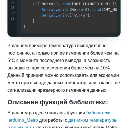
17
if
( Metro[
0
].
read
(DHT_CHANGED_HUM) ){    
18
Serial
.
print
(Metro[
0
].
read
(DHT_HUMIDI
19
Serial
.
print
(
"%\r\n"
);               
20
    }                                        
}                                            
В данном примере температура выводится не
постоянно, а только при её изменении более чем на
5°С с момента последнего вывода, а влажность
выводится при её изменении более чем на 10%.
Данный принцип можно использовать для экономии
места при выводе данных в монитор, или в качестве
сигнализации чрезмерного изменения данных.
Описание функций библиотеки:
В данном разделе описаны функции
библиотеки
iarduino_Metro
для работы с
датчиком температуры
и влажности
, при работе с другими модулями Metro