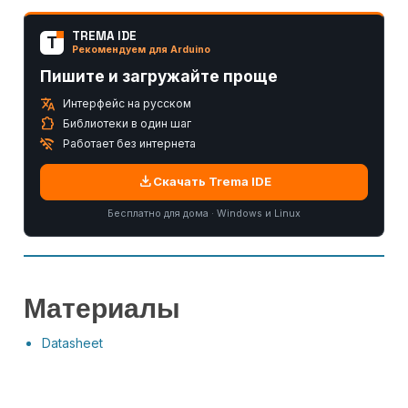
TREMA IDE
T
Рекомендуем для Arduino
Пишите и загружайте проще
translate
Интерфейс на русском
extension
Библиотеки в один шаг
wifi_off
Работает без интернета
download
Скачать Trema IDE
Бесплатно для дома · Windows и Linux
Материалы
Datasheet