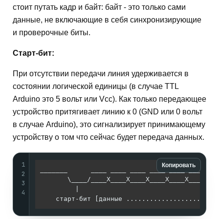
стоит путать кадр и байт: байт - это только сами
данные, не включающие в себя синхронизирующие
и проверочные биты.
Старт-бит:
При отсутствии передачи линия удерживается в
состоянии логической единицы (в случае TTL
Arduino это 5 вольт или Vcc). Как только передающее
устройство притягивает линию к 0 (GND или 0 вольт
в случае Arduino), это сигнализирует принимающему
устройству о том что сейчас будет передача данных.
1
Копировать
_______      ____ ____ ____ ____ ____ ____ ___
2
       \____/____X____X____X____X____X____X___
3
         | 

4