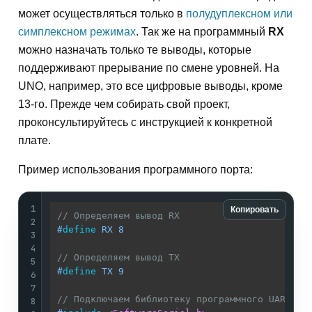
может осуществляться только в
полудуплексном или
симплексном режимах
. Так же на программный
RX
можно назначать только те выводы, которые
поддерживают прерывание по смене уровней. На
UNO, например, это все цифровые выводы, кроме
13-го. Прежде чем собирать свой проект,
проконсультируйтесь с инструкцией к конкретной
плате.
Пример использования программного порта:
1
Копировать
// Определяем вывод RX
2
#
define
 RX 8
3
4
// Определяем вывод TX
5
#
define
 TX 9
6
7
// Подключаем библиотеку программного UART
8