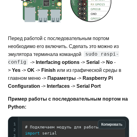
Перед работой с последовательным портом
необходимо его включить. Сделать это можно из
sudo raspi-
эмулятора терминала командой
config
->
Interfacing options
->
Serial
->
No
-
>
Yes
->
OK
->
Finish
или из графической среды в
главном меню ->
Параметры
->
Raspberry Pi
Configuration
->
Interfaces
->
Serial Port
Пример работы с последовательным портом на
Python:
1
Копировать
2
import
 serial

3