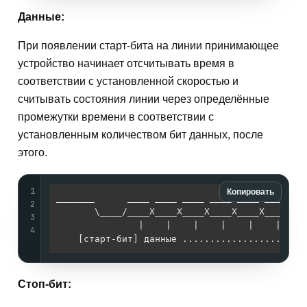
Данные:
При появлении старт-бита на линии принимающее
устройство начинает отсчитывать время в
соответствии с установленной скоростью и
считывать состояния линии через определённые
промежутки времени в соответствии с
установленным количеством бит данных, после
этого.
1
Копировать
_______      ____ ____ ____ ____ ____ ____ ___
2
       \____/____X____X____X____X____X____X___
3
               |    |    |    |    |    |    |
4
Стоп-бит: