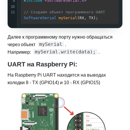
#
include
<SoftwareSerial.h>
9
10
11
// Создаём объект программного UART
SoftwareSerial
mySerial
(RX, TX)
;
Далее к программному порту нужно обращаться
mySerial
через объект
.
mySerial.write(data);
Например:
.
UART на Raspberry Pi:
На Raspberry Pi UART находится на выводах
колодки 8 - TX (GPIO14) и 10 - RX (GPIO15)