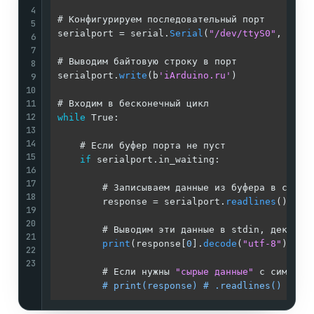
4
# Конфигурируем последовательный порт

5
serialport = serial.
Serial
(
"/dev/ttyS0"
, 
9600
6
7
# Выводим байтовую строку в порт

8
serialport.
write
(b
'iArduino.ru'
)

9
10
11
12
while
 True:

13
14
    # Если буфер порта не пуст

15
if
 serialport.in_waiting:

16
17
        # Записываем данные из буфера в список
18
        response = serialport.
readlines
()

19
20
        # Выводим эти данные в stdin, декодир
21
print
(response[
0
].
decode
(
"utf-8"
).
str
22
23
        # Если нужны 
"сырые данные"
 с символа
# print(response) # .readlines() возв