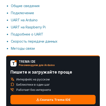
Общие сведения
Подключение
UART на Arduino
UART на Raspberry Pi
Подробнее о UART
Скорость передачи данных
Методы связи
TREMA IDE
T
Рекомендуем для Arduino
Пишите и загружайте проще
translate
Интерфейс на русском
extension
Библиотеки в один шаг
wifi_off
Работает без интернета
download
Скачать Trema IDE