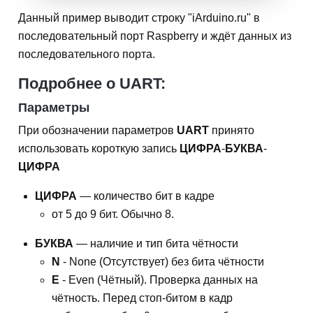
Данный пример выводит строку "iArduino.ru" в
последовательный порт Raspberry и ждёт данных из
последовательного порта.
Подробнее о UART:
Параметры
При обозначении параметров
UART
принято
использовать короткую запись
ЦИФРА
-
БУКВА
-
ЦИФРА
ЦИФРА
— количество бит в кадре
от 5 до 9 бит. Обычно 8.
БУКВА
— наличие и тип бита чётности
N
- None (Отсутствует) без бита чётности
E
- Even (Чётный). Проверка данных на
чётность. Перед стоп-битом в кадр