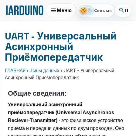
menu
search
light_mode
dark_mode
Меню
Поис
Светлая
UART - Универсальный
Асинхронный
Приёмопередатчик
ГЛАВНАЯ
/
Шины данных
/
UART - Универсальный
Асинхронный Приёмопередатчик
Общие сведения:
Универсальный асинхронный
приёмопередатчик (Univsersal Asynchronos
Reciever-Transmitter)
- это физическое устройство
приёма и передачи данных по двум проводам. Оно