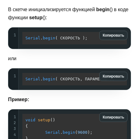
В скетче инициализируется функцией
begin
() в коде
функции
setup
():
1
Копировать
Serial
.
begin
( СКОРОСТЬ );
или
1
Копировать
Serial
.
begin
( СКОРОСТЬ, ПАРАМЕТРЫ );
Пример:
1
Копировать
void
setup
()
2
{

3
Serial
.
begin
(
9600
);

4
}