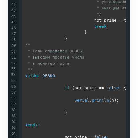
                             * устанавливаем ф
42
                             * выходим из цикл
43
                             */
44
                            not_prime = 
true
;

45
break
;

46
                        }

47
48
/*

49
50
 * Если определён DEBUG

51
 * выводим простые числа

52
 * в монитор порта.

53
 */
54
#
ifdef
 DEBUG
55
56
if
 (not_prime == 
false
) {

57
58
Serial
.
println
(n);

59
60
                }

61
62
#
endif
63
64
                not_prime = 
false
;
