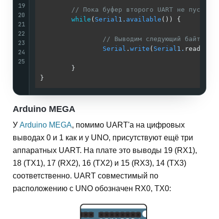
19
// Пока буфер второго UART не пуст
20
while
(
Serial
1.
available
()) {

21
22
// Выводим следующий байт FIF
23
Serial
.
write
(
Serial
1.
read);

24
25
        }

Arduino MEGA
У
Arduino MEGA
, помимо UART'a на цифровых
выводах 0 и 1 как и у UNO, присутствуют ещё три
аппаратных UART. На плате это выводы 19 (RX1),
18 (TX1), 17 (RX2), 16 (TX2) и 15 (RX3), 14 (TX3)
соответственно. UART совместимый по
расположению с UNO обозначен RX0, TX0: