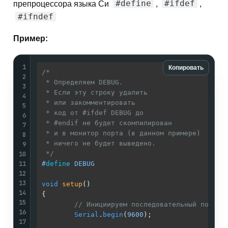
#define
#ifdef
препроцессора языка Си
,
,
#ifndef
Пример:
1
Копировать
/*

2
 * Определяем DEBUG.

3
 * Если эту строку удалить

4
 * или закомментировать

5
 * код от #ifdef DEBUG до

6
 * #endif не будет скомпилирован

7
 * и в монитор порта (в данном примере)

8
 * ничего не будет выведено.

9
10
 */
11
#
define
 DEBUG
12
13
void
setup
()
14
{

15
// Инициируем последовательный порт
16
Serial
.
begin
(
9600
);

17