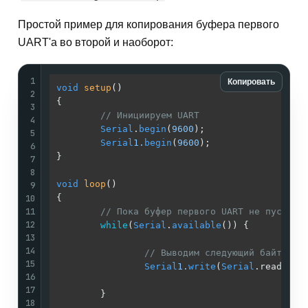
Простой пример для копирования буфера первого
UART'а во второй и наоборот:
1
Копировать
void
setup
()
2
{

3
// Инициируем UART
4
Serial
.
begin
(
9600
);

5
Serial
1.
begin
(
9600
);

6
}

7
8
void
loop
()
9
10
{

11
// Пока буфер первого UART не пуст
12
while
(
Serial
.
available
()) {

13
14
// Выводим следующий байт FIF
15
Serial
1.
write
(
Serial
.read);

16
17
        }

18