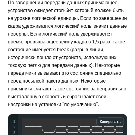
По завершении передачи данных принимающее
устройство ожидает стоп-бит, который должен быть
на уровне логической единицы. Если по завершении
кадра удерживается логический ноль, значит данные
неверны. Если логический ноль удерживается
время, превышающее длину кадра в 1,5 раза, такое
состояние именуется break (разрыв линии,
исторически пошло от устройств, использующих
токовую петлю для передачи данных). Некоторые
передатчики вызывают это состояния специально
перед посылкой пакета данных. Некоторые
приёмники считают такое состояние за неправильно
выставленную скорость и сбрасывают свои
настройки на установки "по умолчанию".
1
Копировать
_______      ____ ____ ____ ____ ____ ____ ___
2
       \____/____X____X____X____X____X____X___
3