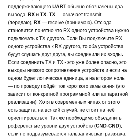
поддерживающего
UART
обычно обозначены два
вывода:
RX
и
TX
.
TX
— означает transmit
(передаю),
RX
— receive (принимаю). Отсюда
становится понятно что RX одного устройства нужно
подключать к TX другого. Если Вы подключите RX
одного устройства к RX другого, то оба устройства
будут слушать друг друга, вы соединили их входы.
Если соединить TX и TX - это уже более опасно, это
выходы низкого сопротивления устройств и если на
одном будет логическая единица, а на втором ноль
— по проводу пойдёт ток короткого замыкания (это
зависит от конкретной программной или аппаратной
реализации). Хотя в современных чипах от этого
есть защита, на всякий случай, не стоит на неё
ориентироваться. Так же необходимо объединить
референсные уровни двух устройств (
GND
-
GND
),
если не подразумевается гальваническая развязка.