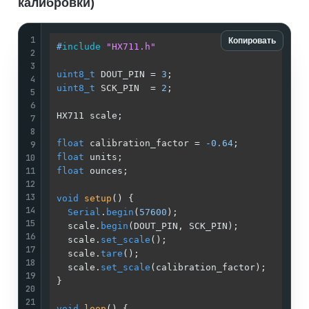
калибровки)
1
Копировать
#
include
"HX711.h"
2
3
uint8_t
 DOUT_PIN = 
3
;                        
4
uint8_t
 SCK_PIN  = 
2
;                        
5
6
HX711 scale;                                 
7
8
float
 calibration_factor = 
-0.64
;            
9
10
float
 units;                                 
11
float
 ounces;                                
12
13
void
setup
()
{

14
Serial
.
begin
(
57600
);                       
15
  scale.
begin
(DOUT_PIN, SCK_PIN);            
16
  scale.
set_scale
();                         
17
  scale.
tare
();                              
18
  scale.
set_scale
(calibration_factor);       
19
}

20
21
void
loop
()
{
