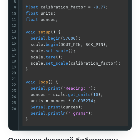
8
float
 calibration_factor = 
-0.77
;            
9
10
float
 units;                                 
11
float
 ounces;                                
12
13
void
setup
()
{

14
Serial
.
begin
(
57600
);                       
15
  scale.
begin
(DOUT_PIN, SCK_PIN);            
16
  scale.
set_scale
();                         
17
  scale.
tare
();                              
18
  scale.
set_scale
(calibration_factor);       
19
}

20
21
void
loop
()
{

22
Serial
.
print
(
"Reading: "
);                 
23
  ounces = scale.
get_units
(
10
);              
24
  units = ounces * 
0.035274
;                 
25
Serial
.
print
(ounces);                      
26
Serial
.
println
(
" grams"
);                  
}