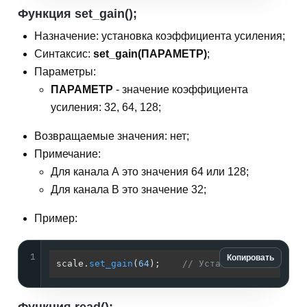
Функция set_gain();
Назначение: установка коэффициента усиления;
Синтаксис:
set_gain(ПАРАМЕТР)
;
Параметры:
ПАРАМЕТР
- значение коэффициента
усиления: 32, 64, 128;
Возвращаемые значения: нет;
Примечание:
Для канала А это значения 64 или 128;
Для канала В это значение 32;
Пример:
1
Копировать
scale.
set_gain
(
64
);    
// Устанавливаем значе