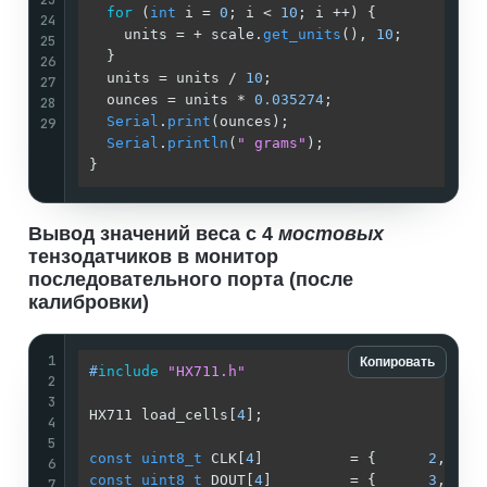
for
 (
int
 i = 
0
; i < 
10
; i ++) {            
24
    units = + scale.
get_units
(), 
10
;         
25
  }

26
  units = units / 
10
;                        
27
  ounces = units * 
0.035274
;                 
28
Serial
.
print
(ounces);                      
29
Serial
.
println
(
" grams"
);                  
}
Вывод значений веса с 4
мостовых
тензодатчиков в монитор
последовательного порта (после
калибровки)
1
Копировать
#
include
"HX711.h"
2
3
HX711 load_cells[
4
];                         
4
5
const
uint8_t
 CLK[
4
]          = {      
2
,    
6
const
uint8_t
 DOUT[
4
]         = {      
3
,    
7