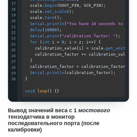
17
  scale.
begin
(DOUT_PIN, SCK_PIN);            
18
  scale.
set_scale
();                         
19
  scale.
tare
();                              
20
Serial
.
println
(
"You have 10 seconds to set 
21
delay
(
10000
);                              
22
Serial
.
print
(
"calibration factor: "
);      
23
for
 (
int
 i = 
0
; i < z; i++) {              
24
    calibration_value[i] = scale.
get_units
(
1
)
25
    calibration_factor += calibration_value[i
26
  }

27
  calibration_factor = calibration_factor / z
28
Serial
.
println
(calibration_factor);        
29
30
}

void
loop
()
{}
Вывод значений веса с 1
мостового
тензодатчика в монитор
последовательного порта (после
калибровки)