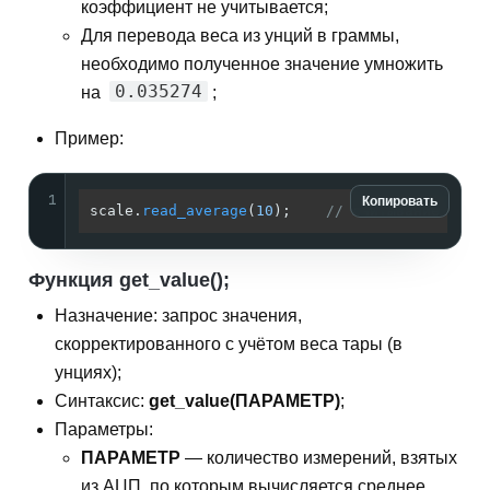
коэффициент не учитывается;
Для перевода веса из унций в граммы,
необходимо полученное значение умножить
0.035274
на
;
Пример:
1
Копировать
scale.
read_average
(
10
);    
// считывание сред
Функция get_value();
Назначение: запрос значения,
скорректированного с учётом веса тары (в
унциях);
Синтаксис:
get_value(ПАРАМЕТР)
;
Параметры:
ПАРАМЕТР
— количество измерений, взятых
из АЦП, по которым вычисляется среднее