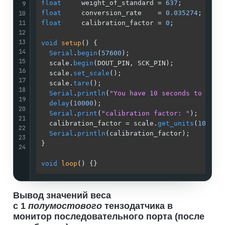
float
     weight_of_standard = 
637
;          
9
10
float
     conversion_rate    = 
0.035274
;     
11
float
     calibration_factor = 
0
;            
12
13
void
setup
()
{

14
Serial
.
begin
(
57600
);                       
15
  scale.
begin
(DOUT_PIN, SCK_PIN);            
16
  scale.
set_scale
();                         
17
  scale.
tare
();                              
18
Serial
.
println
(
"You have 10 seconds to set 
19
delay
(
10000
);                              
20
Serial
.
print
(
"calibration factor: "
);      
21
  calibration_factor = scale.
get_units
(
10
) / 
22
Serial
.
println
(calibration_factor);        
23
}

24
void
loop
()
{}
Вывод значений веса
с 1
полумостового
тензодатчика в
монитор последовательного порта (после