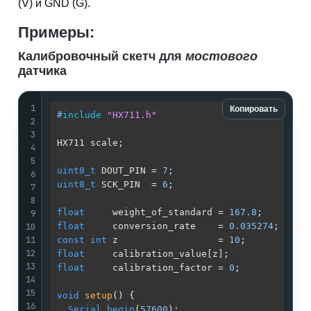
(V) и GND (G).
Примеры:
Калибровочный скетч для
мостового
датчика
1
Копировать
#
include
"HX711.h"
2
3
HX711 scale;                                 
4
5
uint8_t
 DOUT_PIN = 
7
;                        
6
uint8_t
 SCK_PIN  = 
6
;                        
7
8
float
     weight_of_standard = 
167.8
;        
9
10
float
     conversion_rate    = 
0.035274
;     
11
const
int
 z                  = 
10
;           
12
float
     calibration_value[z];              
13
float
     calibration_factor = 
0
;            
14
15
void
setup
()
{

16
Serial
.
begin
(
57600
);                       