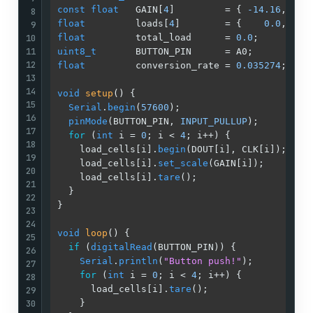
const
float
   GAIN[
4
]         = { 
-14.16
, 
-14
8
float
         loads[
4
]        = {    
0.0
,    
9
10
float
         total_load      = 
0.0
;         
11
uint8_t
       BUTTON_PIN      = A0;          
12
float
         conversion_rate = 
0.035274
;    
13
14
void
setup
()
{

15
Serial
.
begin
(
57600
);                       
16
pinMode
(BUTTON_PIN, 
INPUT_PULLUP
);         
17
for
 (
int
 i = 
0
; i < 
4
; i++) {              
18
    load_cells[i].
begin
(DOUT[i], CLK[i]);    
19
    load_cells[i].
set_scale
(GAIN[i]);        
20
    load_cells[i].
tare
();                    
21
  }

22
}

23
24
void
loop
()
{

25
if
 (
digitalRead
(BUTTON_PIN)) {             
26
Serial
.
println
(
"Button push!"
);          
27
for
 (
int
 i = 
0
; i < 
4
; i++) {            
28
      load_cells[i].
tare
();                  
29
30
    }
