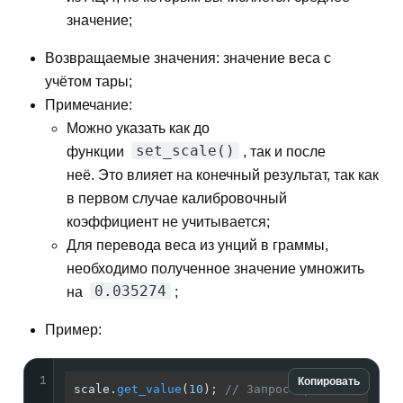
значение;
Возвращаемые значения: значение веса с
учётом тары;
Примечание:
Можно указать как до
set_scale()
функции
, так и после
неё. Это влияет на конечный результат, так как
в первом случае калибровочный
коэффициент не учитывается;
Для перевода веса из унций в граммы,
необходимо полученное значение умножить
0.035274
на
;
Пример:
1
Копировать
scale.
get_value
(
10
); 
// Запрос среднего значе