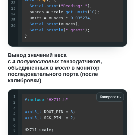
22
Serial
.
print
(
"Reading: "
);                 
23
  ounces = scale.
get_units
(
10
);              
24
  units = ounces * 
0.035274
;                 
25
Serial
.
print
(ounces);                      
26
Serial
.
println
(
" grams"
);                  
}
Вывод значений веса
с 4
полумостовых
тензодатчиков,
объединённых в
мост
в монитор
последовательного порта (после
калибровки)
1
Копировать
#
include
"HX711.h"
2
3
uint8_t
 DOUT_PIN = 
3
;                        
4
uint8_t
 SCK_PIN  = 
2
;                        
5
6
HX711 scale;                                 
7