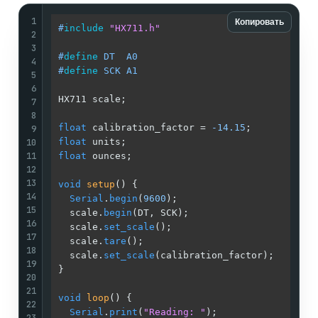
1
Копировать
#
include
"HX711.h"
2
3
#
define
 DT  A0                               
4
#
define
 SCK A1                               
5
6
HX711 scale;                                 
7
8
float
 calibration_factor = 
-14.15
;           
9
10
float
 units;                                 
11
float
 ounces;                                
12
13
void
setup
()
{

14
Serial
.
begin
(
9600
);                        
15
  scale.
begin
(DT, SCK);                      
16
  scale.
set_scale
();                         
17
  scale.
tare
();                              
18
  scale.
set_scale
(calibration_factor);       
19
}

20
21
void
loop
()
{

22
Serial
.
print
(
"Reading: "
);                 
23