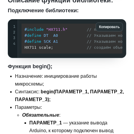
Описание функций библиотеки:
Подключение библиотеки:
1
Копировать
#
include
"HX711.h"
// подключаем библи
2
#
define
 DT  A0            
// Указываем номер 
3
#
define
 SCK A1            
// Указываем номер 
4
HX711 scale;              
// создаём объект д
Функция begin();
Назначение: инициирование работы
микросхемы;
Синтаксис:
begin(ПАРАМЕТР_1, ПАРАМЕТР_2,
ПАРАМЕТР_3);
Параметры:
Обязательные
:
ПАРАМЕТР_1
— указание вывода
Arduino, к которому подключен вывод