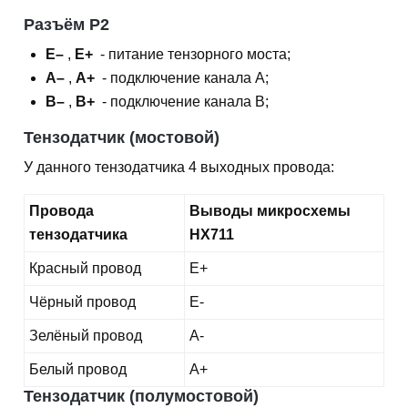
Разъём P2
E–
,
E+
- питание тензорного моста;
A–
,
A+
- подключение канала А;
В–
,
В+
- подключение канала В;
Тензодатчик (мостовой)
У данного тензодатчика 4 выходных провода:
Провода
Выводы микросхемы
тензодатчика
HX711
Красный провод
E+
Чёрный провод
E-
Зелёный провод
A-
Белый провод
A+
Тензодатчик (полумостовой)