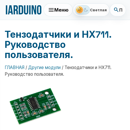
menu
search
light_mode
dark_mode
Меню
Поис
Светлая
Тензодатчики и НХ711.
Руководство
пользователя.
ГЛАВНАЯ
/
Другие модули
/
Тензодатчики и НХ711.
Руководство пользователя.