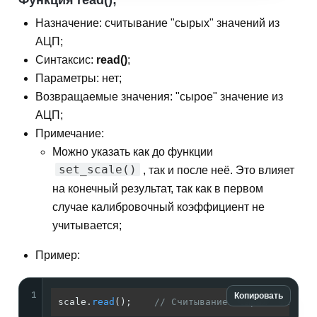
Функция read();
Назначение: считывание "сырых" значений из
АЦП;
Синтаксис:
read()
;
Параметры: нет;
Возвращаемые значения: "сырое" значение из
АЦП;
Примечание:
Можно указать как до функции
set_scale()
, так и после неё. Это влияет
на конечный результат, так как в первом
случае калибровочный коэффициент не
учитывается;
Пример:
1
Копировать
scale.
read
();    
// Считывание "сырых" значен