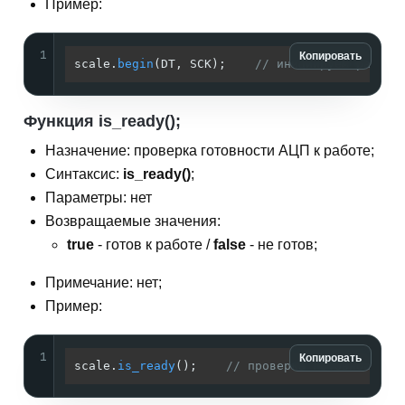
Пример:
1
Копировать
scale.
begin
(DT, SCK);    
// инициируем работу
Функция is_ready();
Назначение: проверка готовности АЦП к работе;
Синтаксис:
is_ready()
;
Параметры: нет
Возвращаемые значения:
true
- готов к работе /
false
- не готов;
Примечание: нет;
Пример:
1
Копировать
scale.
is_ready
();    
// проверка готовности А