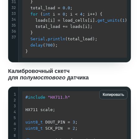
31
  }

32
  total_load = 
0.0
;                          
33
for
 (
int
 i = 
0
; i < 
4
; i++) {              
34
    loads[i] = load_cells[i].
get_units
(
1
) * c
35
    total_load += loads[i];                  
36
  }

37
Serial
.
println
(total_load);                
delay
(
700
);                                
}
Калибровочный скетч
для
полумостового
датчика
1
Копировать
#
include
"HX711.h"
2
3
HX711 scale;                                 
4
5
uint8_t
 DOUT_PIN = 
3
;                        
6
uint8_t
 SCK_PIN  = 
2
;                        
7
8