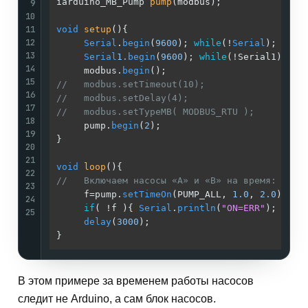
iarduino_MB_Pump 
pump
(modbus)
;              
/
9
10
/
11
void
setup
()
{                               
/
12
Serial
.
begin
(
9600
); 
while
(!
Serial
);    
/
13
Serial
1.
begin
(
9600
); 
while
(!Serial1);  
/
14
     modbus.
begin
();                        
/
15
//   modbus.setTimeout(10);                 /
16
//   modbus.setDelay(4);                    /
17
//   modbus.setTypeMB( MODBUS_RTU );        /
18
     pump.
begin
(
2
);                         
/
19
}                                           
/
20
/
21
void
loop
()
{                                
/
22
//   Включаем насосы «A» и «B» на время:    /
23
     f=pump.
setTimeOn
(PUMP_ALL, 
1.0
, 
2.0
);  
/
24
if
( !f ){ 
Serial
.
println
(
"ON=ERR"
); }  
/
25
delay
(
3000
);                           
/
}                                           
/
В этом примере за временем работы насосов
следит не Arduino, а сам блок насосов.