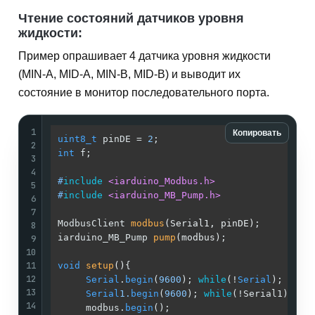
Чтение состояний датчиков уровня
жидкости:
Пример опрашивает 4 датчика уровня жидкости
(MIN-A, MID-A, MIN-B, MID-B) и выводит их
состояние в монитор последовательного порта.
1
Копировать
uint8_t
 pinDE = 
2
;                          
/
2
int
 f;                                      
/
3
/
4
#
include
<iarduino_Modbus.h>
/
5
#
include
<iarduino_MB_Pump.h>
/
6
/
7
ModbusClient 
modbus
(Serial1, pinDE)
;        
/
8
iarduino_MB_Pump 
pump
(modbus)
;              
/
9
10
/
11
void
setup
()
{                               
/
12
Serial
.
begin
(
9600
); 
while
(!
Serial
);    
/
13
Serial
1.
begin
(
9600
); 
while
(!Serial1);  
/
14
     modbus.
begin
();                        
/