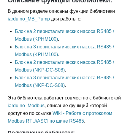
Описание функций библиотеки:
В данном разделе описаны функции библиотеки
iarduino_MB_Pump
для работы с:
Блок на 2 перистальтическиx насоса RS485 /
Modbus (KPHM100)
.
Блок на 3 перистальтическиx насоса RS485 /
Modbus (KPHM100)
.
Блок на 2 перистальтическиx насоса RS485 /
Modbus (NKP-DC-S08)
.
Блок на 3 перистальтическиx насоса RS485 /
Modbus (NKP-DC-S08)
.
Эта библиотека работает совместно с библиотекой
iarduino_Modbus
, описание функций которой
доступно по ссылке
Wiki - Работа с протоколом
Modbus RTU/ASCI по шине RS485
.
Подключение библиотек: