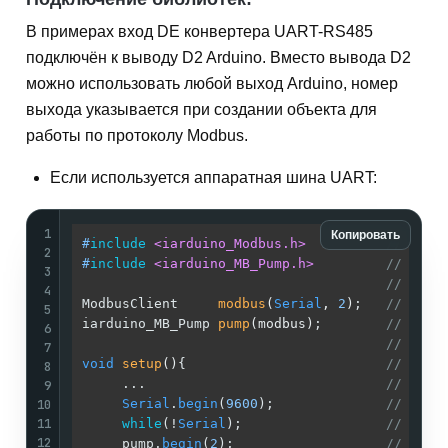
В примерах вход DE конвертера UART-RS485
подключён к выводу D2 Arduino. Вместо вывода D2
можно использовать любой выход Arduino, номер
выхода указывается при создании объекта для
работы по протоколу Modbus.
Если используется аппаратная шина UART:
1
Копировать
#
include
<iarduino_Modbus.h>
// Подк
2
#
include
<iarduino_MB_Pump.h>
// Подк
3
//
4
ModbusClient     
modbus
(
Serial
, 
2
)
;   
// Созд
5
iarduino_MB_Pump 
pump
(modbus)
;        
// Созд
6
//
7
void
setup
()
{                         
//
8
     ...                              
//
9
10
Serial
.
begin
(
9600
);              
// Указ
11
while
(!
Serial
);                  
//
12
     pump.
begin
(
2
);                   
// Иниц