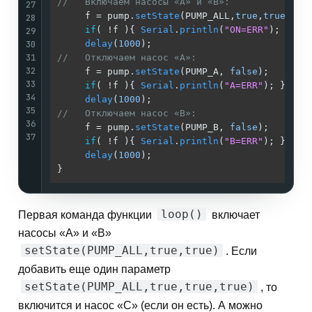
//   Включаем насосы «A» и «B»:             /
27
     f = pump.
setState
(PUMP_ALL,
true
,
true
); 
/
28
if
( !f ){ 
Serial
.
println
(
"ON=ERR"
); }  
/
29
30
delay
(
1000
);                           
/
31
//   Отключаем насос «A»:                   /
32
     f = pump.
setState
(PUMP_A, 
false
);      
/
33
if
( !f ){ 
Serial
.
println
(
"A=ERR"
); }   
/
34
delay
(
1000
);                           
/
35
//   Отключаем насос «B»:                   /
36
     f = pump.
setState
(PUMP_B, 
false
);      
/
37
if
( !f ){ 
Serial
.
println
(
"B=ERR"
); }   
/
delay
(
1000
);                           
/
}                                           
/
loop()
Первая команда функции
включает
насосы «A» и «B»
setState(PUMP_ALL,true,true)
. Если
добавить еще один параметр
setState(PUMP_ALL,true,true,true)
, то
включится и насос «С» (если он есть). А можно