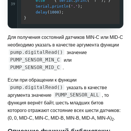
else
    { 
Serial
.
print
(  f  ); }       
/
39
Serial
.
println
(
'.'
);                   
/
delay
(
1000
);                           
/
}                                           
/
Для получения состояний датчиков MIN-C или MID-C
необходимо указать в качестве аргумента функции
pump.digitalRead()
значение
PUMP_SENSOR_MIN_C
или
PUMP_SENSOR_MID_C
.
Если при обращении к функции
pump.digitalRead()
указать в качестве
PUMP_SENSOR_ALL
аргумента значение
, то
функция вернёт байт, шесть младших битов
которого отражают состояние всех шести датчиков:
(0, 0, MID-C, MIN-C, MID-B, MIN-B, MID-A, MIN-A)
.
2