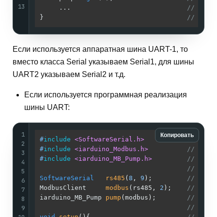
13
     ...                              
//
}                                     
//
Если используется аппаратная шина UART-1, то
вместо класса Serial указываем Serial1, для шины
UART2 указываем Serial2 и т.д.
Если используется программная реализация
шины UART:
1
Копировать
#
include
<SoftwareSerial.h>
// Подк
2
#
include
<iarduino_Modbus.h>
// Подк
3
#
include
<iarduino_MB_Pump.h>
// Подк
4
//
5
SoftwareSerial
rs485
(
8
, 
9
)
;         
// Созд
6
ModbusClient     
modbus
(rs485, 
2
)
;    
// Созд
7
iarduino_MB_Pump 
pump
(modbus)
;        
// Созд
8
//
9
void
setup
()
{                         
//