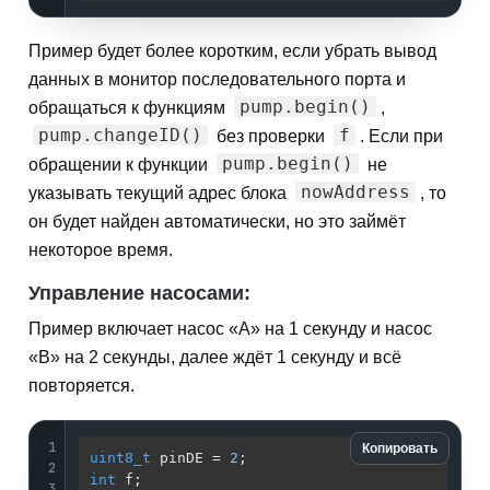
Пример будет более коротким, если убрать вывод
данных в монитор последовательного порта и
pump.begin()
обращаться к функциям
,
pump.changeID()
f
без проверки
. Если при
pump.begin()
обращении к функции
не
nowAddress
указывать текущий адрес блока
, то
он будет найден автоматически, но это займёт
некоторое время.
Управление насосами:
Пример включает насос «A» на 1 секунду и насос
«B» на 2 секунды, далее ждёт 1 секунду и всё
повторяется.
1
Копировать
uint8_t
 pinDE = 
2
;                          
/
2
int
 f;                                      
/
3