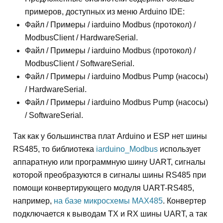
примеров, доступных из меню Arduino IDE:
Файл / Примеры / iarduino Modbus (протокол) /
ModbusClient / HardwareSerial.
Файл / Примеры / iarduino Modbus (протокол) /
ModbusClient / SoftwareSerial.
Файл / Примеры / iarduino Modbus Pump (насосы)
/ HardwareSerial.
Файл / Примеры / iarduino Modbus Pump (насосы)
/ SoftwareSerial.
Так как у большинства плат Arduino и ESP нет шины
RS485, то библиотека
iarduino_Modbus
использует
аппаратную или программную шину UART, сигналы
которой преобразуются в сигналы шины RS485 при
помощи конвертирующего модуля UART-RS485,
например,
на базе микросхемы MAX485
. Конвертер
подключается к выводам TX и RX шины UART, а так