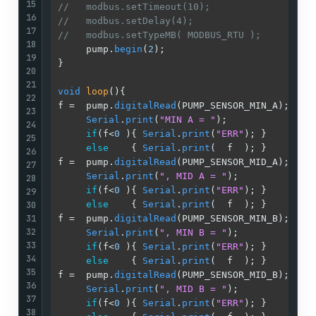
15
//   modbus.setTimeout(10);                 /
16
//   modbus.setDelay(4);                    /
17
//   modbus.setTypeMB( MODBUS_RTU );        /
18
     pump.
begin
(
2
);                         
/
19
}                                           
/
20
/
21
void
loop
()
{                                
/
22
f =  pump.
digitalRead
(PUMP_SENSOR_MIN_A);   
/
23
Serial
.
print
(
"MIN A = "
);              
/
24
if
(f<
0
 ){ 
Serial
.
print
(
"ERR"
); }       
/
25
else
    { 
Serial
.
print
(  f  ); }       
/
26
f =  pump.
digitalRead
(PUMP_SENSOR_MID_A);   
/
27
Serial
.
print
(
", MID A = "
);            
/
28
if
(f<
0
 ){ 
Serial
.
print
(
"ERR"
); }       
/
29
30
else
    { 
Serial
.
print
(  f  ); }       
/
31
f =  pump.
digitalRead
(PUMP_SENSOR_MIN_B);   
/
32
Serial
.
print
(
", MIN B = "
);            
/
33
if
(f<
0
 ){ 
Serial
.
print
(
"ERR"
); }       
/
34
else
    { 
Serial
.
print
(  f  ); }       
/
35
f =  pump.
digitalRead
(PUMP_SENSOR_MID_B);   
/
36
Serial
.
print
(
", MID B = "
);            
/
37
if
(f<
0
 ){ 
Serial
.
print
(
"ERR"
); }       
/
38