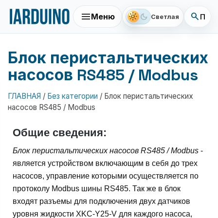
menu
search
light_mode
dark_mode
Меню
Поис
Светлая
Блок перистальтических
насосов RS485 / Modbus
ГЛАВНАЯ
/
Без категории
/
Блок перистальтических
насосов RS485 / Modbus
Общие сведения:
Блок перистальтическиx насосов RS485 / Modbus
-
является устройством включающим в себя до трех
насосов, управление которыми осуществляется по
протоколу Modbus шины RS485. Так же в блок
входят разъемы для подключения двух датчиков
уровня жидкости XKC-Y25-V для каждого насоса,