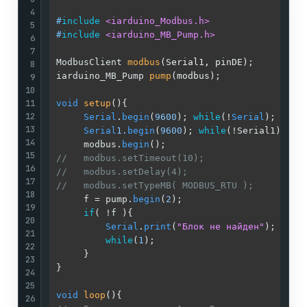
/
4
#
include
<iarduino_Modbus.h>
/
5
#
include
<iarduino_MB_Pump.h>
/
6
/
7
ModbusClient 
modbus
(Serial1, pinDE)
;        
/
8
iarduino_MB_Pump 
pump
(modbus)
;              
/
9
10
/
11
void
setup
()
{                               
/
12
Serial
.
begin
(
9600
); 
while
(!
Serial
);    
/
13
Serial
1.
begin
(
9600
); 
while
(!Serial1);  
/
14
     modbus.
begin
();                        
/
15
//   modbus.setTimeout(10);                 /
16
//   modbus.setDelay(4);                    /
17
//   modbus.setTypeMB( MODBUS_RTU );        /
18
     f = pump.
begin
(
2
);                     
/
19
if
( !f ){                              
/
20
Serial
.
print
(
"Блок не найден"
);    
/
21
while
(
1
);                          
/
22
     }                                      
/
23
}                                           
/
24
/
25
void
loop
()
{                                
/
26