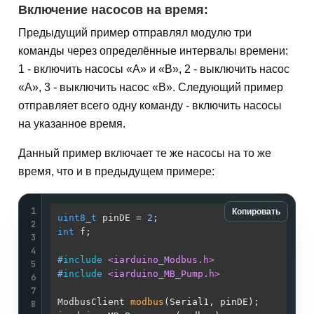
Включение насосов на время:
Предыдущий пример отправлял модулю три
команды через определённые интервалы времени:
1 - включить насосы «A» и «B», 2 - выключить насос
«A», 3 - выключить насос «B». Следующий пример
отправляет всего одну команду - включить насосы
на указанное время.
Данный пример включает те же насосы на то же
время, что и в предыдущем примере:
1
Копировать
uint8_t
 pinDE = 
2
;                          
/
2
int
 f;                                      
/
3
/
4
#
include
<iarduino_Modbus.h>
/
5
#
include
<iarduino_MB_Pump.h>
/
6
/
7
ModbusClient 
modbus
(Serial1, pinDE)
;        
/
8