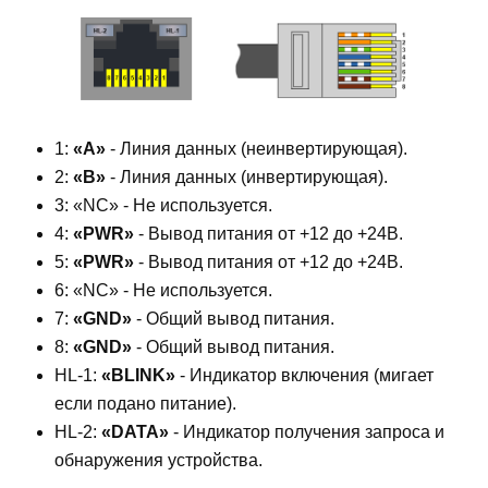
1:
«A»
- Линия данных (неинвертирующая).
2:
«B»
- Линия данных (инвертирующая).
3: «NC» - Не используется.
4:
«PWR»
- Вывод питания от +12 до +24В.
5:
«PWR»
- Вывод питания от +12 до +24В.
6: «NC» - Не используется.
7:
«GND»
- Общий вывод питания.
8:
«GND»
- Общий вывод питания.
HL-1:
«BLINK»
- Индикатор включения (мигает
если подано питание).
HL-2:
«DATA»
- Индикатор получения запроса и
обнаружения устройства.