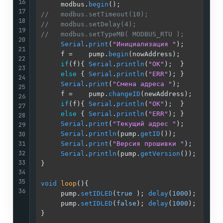
16
     modbus.
begin
();                        
/
17
//   modbus.setTimeout(10);                 /
18
//   modbus.setDelay(4);                    /
19
//   modbus.setTypeMB( MODBUS_RTU );        /
20
Serial
.
print
(
"Инициализация "
);        
/
21
     f =    pump.
begin
(nowAddress);         
/
22
if
(f){ 
Serial
.
println
(
"OK"
);  }        
/
23
else
 { 
Serial
.
println
(
"ERR"
); }        
/
24
Serial
.
print
(
"Смена адреса "
);         
/
25
     f =    pump.
changeID
(newAddress);      
/
26
if
(f){ 
Serial
.
println
(
"OK"
);  }        
/
27
else
 { 
Serial
.
println
(
"ERR"
); }        
/
28
Serial
.
print
(
"Текущий адрес "
);        
/
29
30
Serial
.
println
(pump.
getID
());          
/
31
Serial
.
print
(
"Версия прошивки "
);      
/
32
Serial
.
println
(pump.
getVersion
());     
/
33
}                                           
/
34
/
35
void
loop
()
{                                
/
36
     pump.
setIDLED
(
true
 ); 
delay
(
1000
);     
/
     pump.
setIDLED
(
false
); 
delay
(
1000
);     
/
}                                           
/