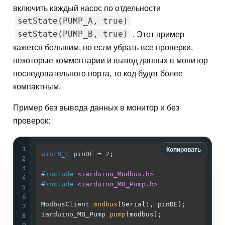
включить каждый насос по отдельности
setState(PUMP_A, true)
setState(PUMP_B, true)
. Этот пример
кажется большим, но если убрать все проверки,
некоторые комментарии и вывод данных в монитор
последовательного порта, то код будет более
компактным.
Пример без вывода данных в монитор и без
проверок:
1
Копировать
uint8_t
 pinDE = 
2
;                          
/
2
/
3
#
include
<iarduino_Modbus.h>
/
4
#
include
<iarduino_MB_Pump.h>
/
5
/
6
ModbusClient 
modbus
(Serial1, pinDE)
;        
/
7
iarduino_MB_Pump 
pump
(modbus)
;              
/
8
/