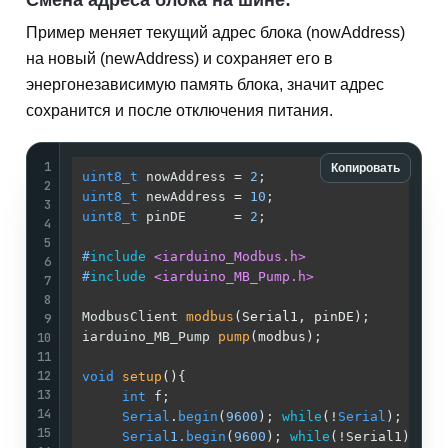
Смена адреса блока на шине:
Пример меняет текущий адрес блока (nowAddress)
на новый (newAddress) и сохраняет его в
энергонезависимую память блока, значит адрес
сохранится и после отключения питания.
1
Копировать
uint8_t
 nowAddress = 
2
;                     
/
2
uint8_t
 newAddress = 
10
;                    
/
3
uint8_t
 pinDE      = 
2
;                     
/
4
/
5
#
include
<iarduino_Modbus.h>
/
6
#
include
<iarduino_MB_Pump.h>
/
7
/
8
ModbusClient 
modbus
(Serial1, pinDE)
;        
/
9
10
iarduino_MB_Pump 
pump
(modbus)
;              
/
11
/
12
void
setup
()
{                               
/
13
int
 f;                                 
/
14
Serial
.
begin
(
9600
); 
while
(!
Serial
);    
/
15
Serial
1.
begin
(
9600
); 
while
(!Serial1);  
/