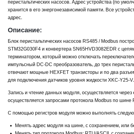
перистальтическиx насосов. Адрес устройства (по умол
хранится в его энергонезависимой памяти. Все устрой
адрес.
Описание:
Блок перистальтическиx насосов RS485 / Modbus постр
STM32G030F4 и конвертера SN65HVD3082EDR с цепям
терминатором, который можно отключать переключателе
импульсный DC-DC преобразователь, до трех перисталь
отвечают мощные HEXFET транзисторы и по два разъем
для подключения датчиков уровня жидкости XKC-Y25-V.
Запись и чтение данных модуля, осуществляется через 
осуществляется запросами протокола Modbus по шине 
С помощью регистров модуля можно выполнять следую
Менять адрес модуля на шине, с сохранением, или б
Менять тип протокола Modbus: RTU/ASCII, с сохранен