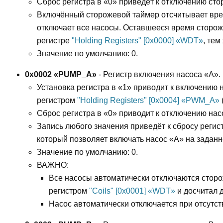
Сброс регистра в «0» приведёт к отключению сто
Включённый сторожевой таймер отсчитывает врем
отключает все насосы. Оставшееся время сторож
регистре
"Holding Registers" [0x0000] «WDT»
, тем
Значение по умолчанию: 0.
0x0002 «PUMP_A»
- Регистр включения насоса «A».
Установка регистра в «1» приводит к включению 
регистром
"Holding Registers" [0x0004] «PWM_A»
Сброс регистра в «0» приводит к отключению нас
Запись любого значения приведёт к сбросу регис
который позволяет включать насос «A» на заданн
Значение по умолчанию: 0.
ВАЖНО:
Все насосы автоматически отключаются стор
регистром
"Coils" [0x0001] «WDT»
и досчитал д
Насос автоматически отключается при отсутств