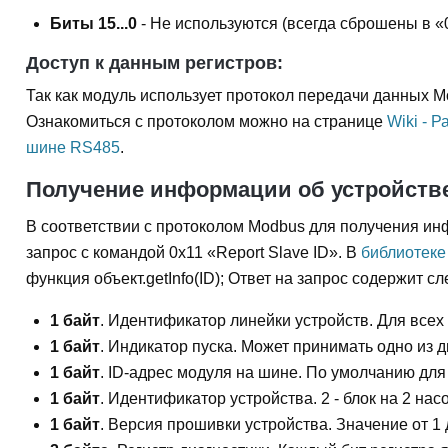
Биты 15...0
- Не используются (всегда сброшены в «0
Доступ к данным регистров:
Так как модуль использует протокол передачи данных Mo
Ознакомиться с протоколом можно на странице
Wiki - 
шине RS485
.
Получение информации об устройств
В соответствии с протоколом Modbus для получения ин
запрос с командой 0x11 «Report Slave ID». В
библиотеке
функция объект.getInfo(ID); Ответ на запрос содержит 
1 байт
. Идентификатор линейки устройств. Для всех у
1 байт
. Индикатор пуска. Может принимать одно из д
1 байт
. ID-адрес модуля на шине. По умолчанию для 
1 байт
. Идентификатор устройства. 2 - блок на 2 насос
1 байт
. Версия прошивки устройства. Значение от 1 