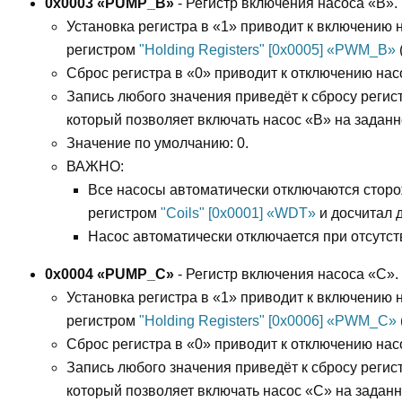
0x0003 «PUMP_B»
- Регистр включения насоса «B».
Установка регистра в «1» приводит к включению 
регистром
"Holding Registers" [0x0005] «PWM_B»
Сброс регистра в «0» приводит к отключению нас
Запись любого значения приведёт к сбросу регис
который позволяет включать насос «B» на заданн
Значение по умолчанию: 0.
ВАЖНО:
Все насосы автоматически отключаются стор
регистром
"Coils" [0x0001] «WDT»
и досчитал д
Насос автоматически отключается при отсутств
0x0004 «PUMP_C»
- Регистр включения насоса «C».
Установка регистра в «1» приводит к включению 
регистром
"Holding Registers" [0x0006] «PWM_C»
Сброс регистра в «0» приводит к отключению нас
Запись любого значения приведёт к сбросу регис
который позволяет включать насос «C» на заданн