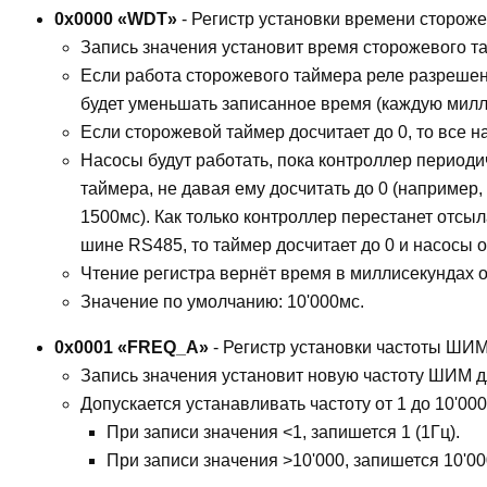
0x0000 «WDT»
- Регистр установки времени стороже
Запись значения установит время сторожевого т
Если работа сторожевого таймера реле разреше
будет уменьшать записанное время (каждую милли
Если сторожевой таймер досчитает до 0, то все н
Насосы будут работать, пока контроллер период
таймера, не давая ему досчитать до 0 (например
1500мс). Как только контроллер перестанет отсы
шине RS485, то таймер досчитает до 0 и насосы 
Чтение регистра вернёт время в миллисекундах 
Значение по умолчанию: 10'000мс.
0x0001 «FREQ_A»
- Регистр установки частоты ШИМ
Запись значения установит новую частоту ШИМ д
Допускается устанавливать частоту от 1 до 10'000
При записи значения <1, запишется 1 (1Гц).
При записи значения >10'000, запишется 10'000