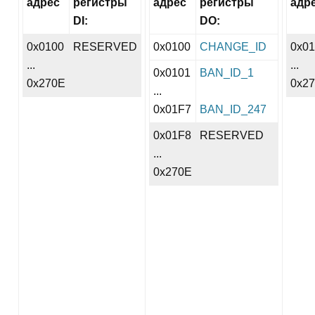
адрес
регистры
адрес
регистры
адр
DI:
DO:
0x0100
RESERVED
0x0100
CHANGE_ID
0x0
...
...
0x0101
BAN_ID_1
0x270E
0x2
...
0x01F7
BAN_ID_247
0x01F8
RESERVED
...
0x270E