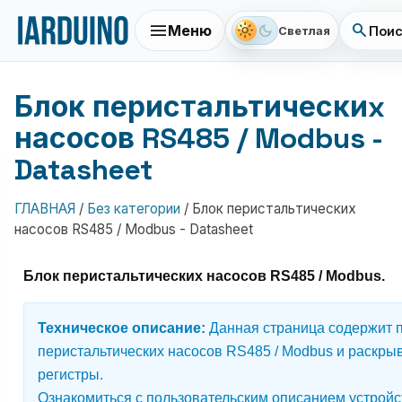
menu
search
light_mode
dark_mode
Меню
Поис
Светлая
Блок перистальтическиx
насосов RS485 / Modbus -
Datasheet
ГЛАВНАЯ
/
Без категории
/
Блок перистальтическиx
насосов RS485 / Modbus - Datasheet
Блок перистальтическиx насосов RS485 / Modbus.
Техническое описание:
Данная страница содержит п
перистальтическиx насосов RS485 / Modbus и раскрыв
регистры.
Ознакомиться с пользовательским описанием устрой