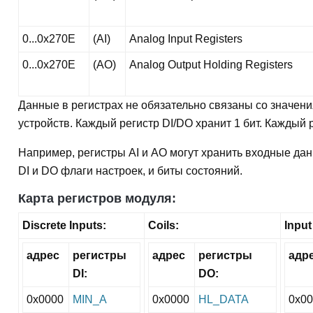
0...0x270E
(AI)
Analog Input Registers
0...0x270E
(AO)
Analog Output Holding Registers
Данные в регистрах не обязательно связаны со значен
устройств. Каждый регистр DI/DO хранит 1 бит. Каждый р
Например, регистры AI и AO могут хранить входные дан
DI и DO флаги настроек, и биты состояний.
Карта регистров модуля:
Discrete Inputs:
Coils:
Input
адрес
регистры
адрес
регистры
адр
DI:
DO:
0x0000
MIN_A
0x0000
HL_DATA
0x0