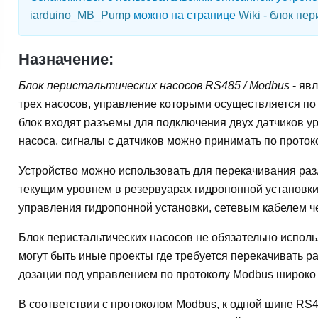
iarduino_MB_Pump
можно на странице
Wiki - блок пе
Назначение:
Блок перистальтическиx насосов RS485 / Modbus
- яв
трех насосов, управление которыми осуществляется по
блок входят разъемы для подключения двух датчиков у
насоса, сигналы с датчиков можно принимать по прото
Устройство можно использовать для перекачивания разл
текущим уровнем в резервуарах гидропонной установки.
управления гидропонной установки, сетевым кабелем ч
Блок перистальтическиx насосов не обязательно исполь
могут быть иные проекты где требуется перекачивать р
дозации под управлением по протоколу Modbus широк
В соответствии с протоколом Modbus, к одной шине RS