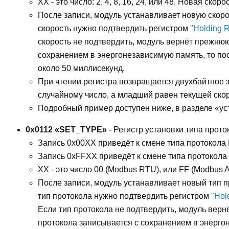
XX - это число: 2, 4, 8, 16, 24, или 48. Новая скор
После записи, модуль устанавливает новую скорос
скорость нужно подтвердить регистром
"Holding 
скорость не подтвердить, модуль вернёт прежнюю
сохранением в энергонезависимую память, то по
около 50 миллисекунд.
При чтении регистра возвращается двухбайтное з
случайному число, а младший равен текущей скор
Подробный пример доступен ниже, в разделе «ус
0x0112 «SET_TYPE»
- Регистр установки типа прото
Запись 0x00XX приведёт к смене типа протокола
Запись 0xFFXX приведёт к смене типа протокола
XX - это число 00 (Modbus RTU), или FF (Modbus A
После записи, модуль устанавливает новый тип п
тип протокола нужно подтвердить регистром
"Hol
Если тип протокола не подтвердить, модуль верн
протокола записывается с сохранением в энерго