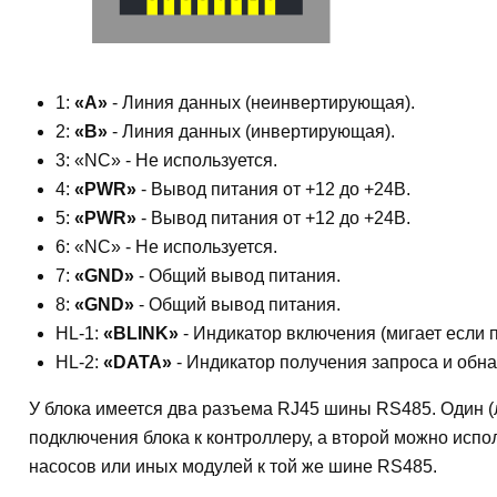
1:
«A»
- Линия данных (неинвертирующая).
2:
«B»
- Линия данных (инвертирующая).
3: «NC» - Не используется.
4:
«PWR»
- Вывод питания от +12 до +24В.
5:
«PWR»
- Вывод питания от +12 до +24В.
6: «NC» - Не используется.
7:
«GND»
- Общий вывод питания.
8:
«GND»
- Общий вывод питания.
HL-1:
«BLINK»
- Индикатор включения (мигает если 
HL-2:
«DATA»
- Индикатор получения запроса и обн
У блока имеется два разъема RJ45 шины RS485. Один (
подключения блока к контроллеру, а второй можно испо
насосов или иных модулей к той же шине RS485.