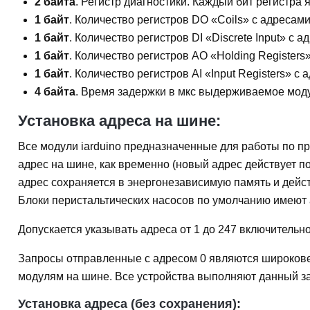
2 байта
. Регистр диагностики. Каждый бит регистра
1 байт
. Количество регистров DO «Coils» с адресами
1 байт
. Количество регистров DI «Discrete Input» с 
1 байт
. Количество регистров AO «Holding Registers
1 байт
. Количество регистров AI «Input Registers» с
4 байта
. Время задержки в мкс выдерживаемое мод
Установка адреса на шине:
Все модули iarduino предназначенные для работы по п
адрес на шине, как временно (новый адрес действует по
адрес сохраняется в энергонезависимую память и дейст
Блоки перистальтическиx насосов по умолчанию имеют 
Допускается указывать адреса от 1 до 247 включительно
Запросы отправленные с адресом 0 являются широков
модулям на шине. Все устройства выполняют данный зап
Установка адреса (без сохранения):