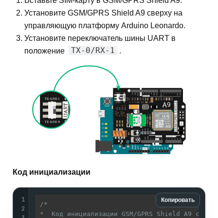
Вставьте SIM-карту в GSM/GPRS Shield A9.
Установите GSM/GPRS Shield A9 сверху на
управляющую платформу Arduino Leonardo.
Установите переключатель шины UART в
TX-0/RX-1
положение
.
Код инициализации
1
Копировать
/* 

2
*  Код инициализации GSM/GPRS Shield A9 с плат
3