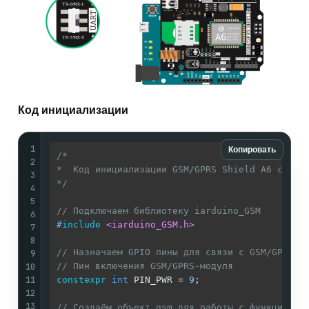
Код инициализации
1
Копировать
/* 

2
*  Код инициализации GSM/GPRS Shield A6 с плат
3
*/
4
5
// Подключаем библиотеку iarduino_GSM
6
#
include
<iarduino_GSM.h>
7
8
// Назначаем GPIO пины для связи с GSM/GPRS S
9
10
// Пин включения GSM/GPRS-модуля
11
constexpr
int
 PIN_PWR = 
9
;

12
13
// Создаём объект gsm для работы с функциями 