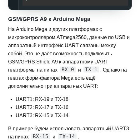
GSM/GPRS A9 к Arduino Mega
На Arduino Mega и других платформах с
микроконтроллером ATmega2560, данные по USB и
аппаратный интерфейс UART связаны между
собой. Это не даёт возможность подключить
GSM/GPRS Shield A9 к аппаратному UART
RX-0
TX-1
платформы на пинах
и
. Однако на
платах форм-фактора Mega есть ещё
дополнительно три аппаратных UART:
UART1: RX-19 и TX-18
UART2: RX-17 и TX-16
UART3: RX-15 и TX-14
В примере будем использовать аппаратный UART3
RX-15
TX-14
на пинах
и
.