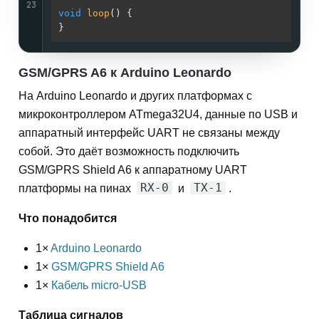
23
void
loop
()
{

GSM/GPRS A6 к Arduino Leonardo
На Arduino Leonardo и других платформах с
микроконтроллером ATmega32U4, данные по USB и
аппаратный интерфейс UART не связаны между
собой. Это даёт возможность подключить
GSM/GPRS Shield A6 к аппаратному UART
RX-0
TX-1
платформы на пинах
и
.
Что понадобится
1×
Arduino Leonardo
1×
GSM/GPRS Shield A6
1×
Кабель micro-USB
Таблица сигналов