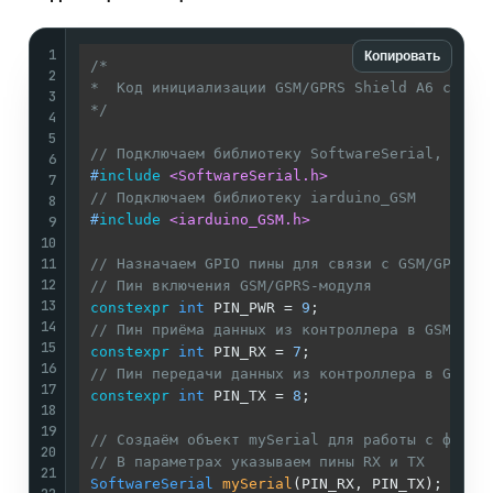
1
Копировать
/* 

2
*  Код инициализации GSM/GPRS Shield A6 с плат
3
*/
4
5
// Подключаем библиотеку SoftwareSerial, до п
6
#
include
<SoftwareSerial.h>
7
// Подключаем библиотеку iarduino_GSM
8
#
include
<iarduino_GSM.h>
9
10
11
// Назначаем GPIO пины для связи с GSM/GPRS S
12
// Пин включения GSM/GPRS-модуля
13
constexpr
int
 PIN_PWR = 
9
14
// Пин приёма данных из контроллера в GSM/GPR
15
constexpr
int
 PIN_RX = 
7
16
// Пин передачи данных из контроллера в GSM/G
17
constexpr
int
 PIN_TX = 
8
;

18
19
// Создаём объект mySerial для работы с функц
20
// В параметрах указываем пины RX и TX
21
SoftwareSerial
mySerial
(PIN_RX, PIN_TX)
;
