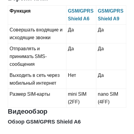
Функция
GSM/GPRS
GSM/GPRS
Shield A6
Shield A9
Совершать входящие и
Да
Да
исходящие звонки
Отправлять и
Да
Да
принимать SMS-
сообщения
Выходить в сеть через
Нет
Да
мобильный интернет
Размер SIM-карты
mini SIM
nano SIM
(2FF)
(4FF)
Видеообзор
Обзор GSM/GPRS Shield A6