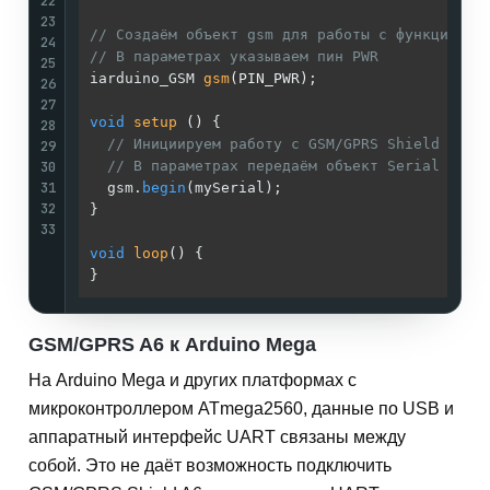
22
23
// Создаём объект gsm для работы с функциями 
24
// В параметрах указываем пин PWR
25
iarduino_GSM 
gsm
(PIN_PWR)
;

26
27
void
setup
()
{

28
// Инициируем работу с GSM/GPRS Shield A6
29
30
// В параметрах передаём объект Serial к ко
31
  gsm.
begin
(mySerial);

32
}

33
void
loop
()
{

GSM/GPRS A6 к Arduino Mega
На Arduino Mega и других платформах с
микроконтроллером ATmega2560, данные по USB и
аппаратный интерфейс UART связаны между
собой. Это не даёт возможность подключить