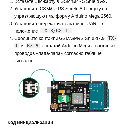
Вставьте SIM-карту в GSM/GPRS Shield A9.
Установите GSM/GPRS Shield A9 сверху на
управляющую платформу Arduino Mega 2560.
Установите переключатель шины UART в
TX-8/RX-9.
положение
TX-
Соедините контакты GSM/GPRS Shield A9
8
RX-9
и
с платой Arduino Mega с помощью
проводов «папа-папа» согласно таблице
сигналов.
Код инициализации