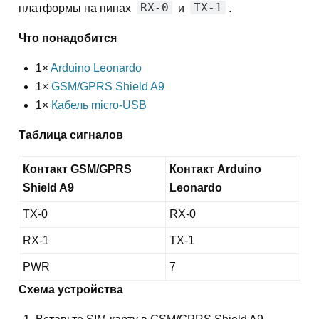
RX-0
TX-1
платформы на пинах
и
.
Что понадобится
1×
Arduino Leonardo
1×
GSM/GPRS Shield A9
1×
Кабель micro-USB
Таблица сигналов
Контакт GSM/GPRS
Контакт Arduino
Shield A9
Leonardo
TX-0
RX-0
RX-1
TX-1
PWR
7
Схема устройства