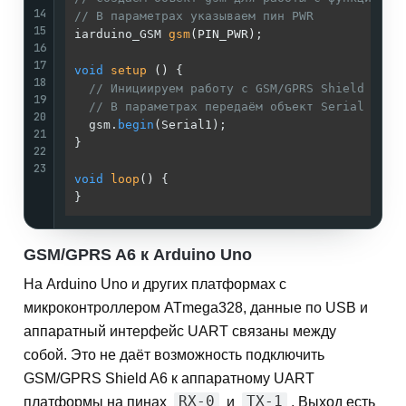
14
// В параметрах указываем пин PWR
15
iarduino_GSM 
gsm
(PIN_PWR)
;

16
17
void
setup
()
{

18
// Инициируем работу с GSM/GPRS Shield A6
19
// В параметрах передаём объект Serial к ко
20
  gsm.
begin
(Serial1);

21
}

22
23
void
loop
()
{

GSM/GPRS A6 к Arduino Uno
На Arduino Uno и других платформах с
микроконтроллером ATmega328, данные по USB и
аппаратный интерфейс UART связаны между
собой. Это не даёт возможность подключить
GSM/GPRS Shield A6 к аппаратному UART
RX-0
TX-1
платформы на пинах
и
. Выход есть