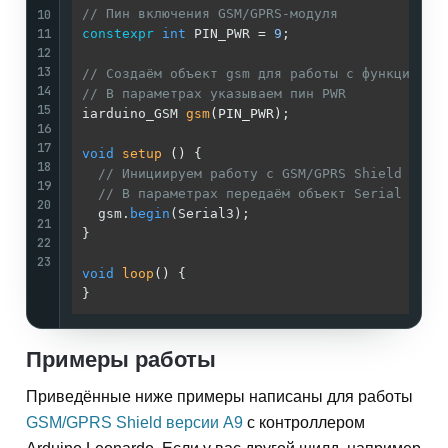
10
// Пин включения GSM/GPRS-модуля
11
constexpr
int
 PIN_PWR = 
9
;

12
13
// Создаём объект gsm для работы с функциями 
14
// В параметрах указываем пин PWR
15
iarduino_GSM 
gsm
(PIN_PWR)
;

16
17
void
setup
()
{

18
// Инициируем работу с GSM/GPRS Shield A6
19
// В параметрах передаём объект Serial к ко
20
  gsm.
begin
(Serial3);

21
}

22
23
void
loop
()
{

Примеры работы
Приведённые ниже примеры написаны для работы
GSM/GPRS Shield версии A9
с контроллером