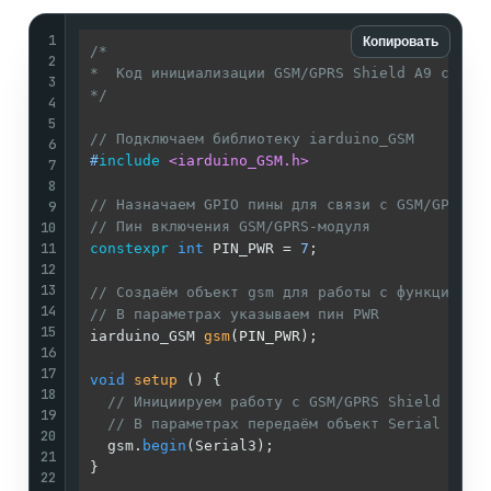
1
Копировать
/* 

2
*  Код инициализации GSM/GPRS Shield A9 с плат
3
*/
4
5
// Подключаем библиотеку iarduino_GSM
6
#
include
<iarduino_GSM.h>
7
8
// Назначаем GPIO пины для связи с GSM/GPRS S
9
10
// Пин включения GSM/GPRS-модуля
11
constexpr
int
 PIN_PWR = 
7
;

12
13
// Создаём объект gsm для работы с функциями 
14
// В параметрах указываем пин PWR
15
iarduino_GSM 
gsm
(PIN_PWR)
;

16
17
void
setup
()
{

18
// Инициируем работу с GSM/GPRS Shield A9
19
// В параметрах передаём объект Serial к ко
20
  gsm.
begin
(Serial3);

21
}

22