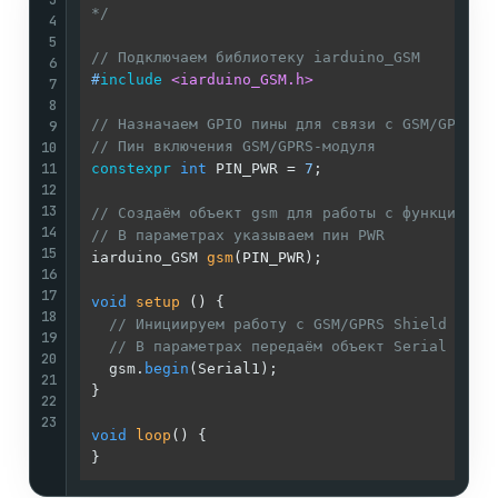
*/
4
5
// Подключаем библиотеку iarduino_GSM
6
#
include
<iarduino_GSM.h>
7
8
// Назначаем GPIO пины для связи с GSM/GPRS S
9
10
// Пин включения GSM/GPRS-модуля
11
constexpr
int
 PIN_PWR = 
7
;

12
13
// Создаём объект gsm для работы с функциями 
14
// В параметрах указываем пин PWR
15
iarduino_GSM 
gsm
(PIN_PWR)
;

16
17
void
setup
()
{

18
// Инициируем работу с GSM/GPRS Shield A9
19
// В параметрах передаём объект Serial к ко
20
  gsm.
begin
(Serial1);

21
}

22
23
void
loop
()
{
