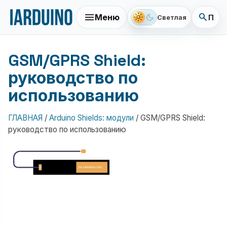
menu
search
light_mode
dark_mode
Меню
Поис
Светлая
GSM/GPRS Shield:
руководство по
использованию
ГЛАВНАЯ
/
Arduino Shields: модули
/
GSM/GPRS Shield:
руководство по использованию