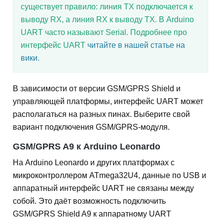
существует правило: линия TX подключается к
выводу RX, а линия RX к выводу TX. В Arduino
UART часто называют Serial. Подробнее про
интерфейс UART
читайте в нашей статье на
вики.
В зависимости от версии GSM/GPRS Shield и
управляющей платформы, интерфейс UART может
располагаться на разных пинах. Выберите свой
вариант подключения GSM/GPRS-модуля.
GSM/GPRS A9 к Arduino Leonardo
На Arduino Leonardo и других платформах с
микроконтроллером ATmega32U4, данные по USB и
аппаратный интерфейс UART не связаны между
собой. Это даёт возможность подключить
GSM/GPRS Shield A9 к аппаратному UART