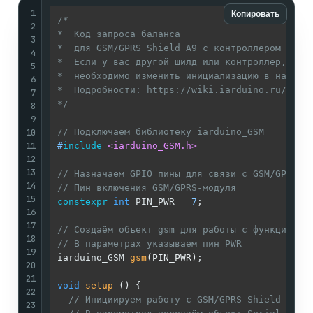
1
Копировать
/* 

2
*  Код запроса баланса

3
*  для GSM/GPRS Shield A9 с контроллером Ardui
4
*  Если у вас другой шилд или контроллер, 

5
*  необходимо изменить инициализацию в начале 
6
*  Подробности: https://wiki.iarduino.ru/page/
7
*/
8
9
10
// Подключаем библиотеку iarduino_GSM
11
#
include
<iarduino_GSM.h>
12
13
// Назначаем GPIO пины для связи с GSM/GPRS S
14
// Пин включения GSM/GPRS-модуля
15
constexpr
int
 PIN_PWR = 
7
;

16
17
// Создаём объект gsm для работы с функциями 
18
// В параметрах указываем пин PWR
19
iarduino_GSM 
gsm
(PIN_PWR)
;

20
21
void
setup
()
{ 

22
// Инициируем работу с GSM/GPRS Shield A9
23