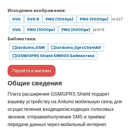
Исходники изображение:
id:327
SVG
SVG B
PNG (1000px)
PNG (5000px)
id:979
SVG
PNG (1000px)
PNG (5000px)
Библиотеки:
folder_zip
folder_zip
iarduino_GSM
iarduino_GprsClientA9
folder_zip
GSM/GPRS Shield SIM900 Библиотека
Перейти в магазин
Общие сведения
Плата расширения GSM/GPRS Shield подарит
вашему устройству на Arduino мобильную связь для
осуществления входящих/исходящих голосовых
звонков, отправки/получения SMS и приёма/
передачи данных через мобильный интернет.