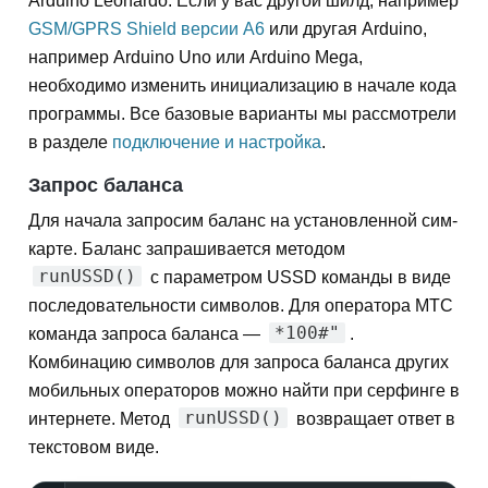
Arduino Leonardo. Если у вас другой шилд, например
GSM/GPRS Shield версии A6
или другая Arduino,
например Arduino Uno или Arduino Mega,
необходимо изменить инициализацию в начале кода
программы. Все базовые варианты мы рассмотрели
в разделе
подключение и настройка
.
Запрос баланса
Для начала запросим баланс на установленной сим-
карте. Баланс запрашивается методом
runUSSD()
с параметром USSD команды в виде
последовательности символов. Для оператора МТС
*100#"
команда запроса баланса —
.
Комбинацию символов для запроса баланса других
мобильных операторов можно найти при серфинге в
runUSSD()
интернете. Метод
возвращает ответ в
текстовом виде.