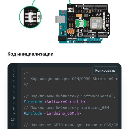
Код инициализации
1
Копировать
/* 

2
*  Код инициализации GSM/GPRS Shield A9 с плат
3
*/
4
5
// Подключаем библиотеку SoftwareSerial, до п
6
#
include
<SoftwareSerial.h>
7
// Подключаем библиотеку iarduino_GSM
8
#
include
<iarduino_GSM.h>
9
10
11
// Назначаем GPIO пины для связи с GSM/GPRS S