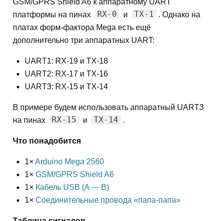
GSM/GPRS Shield A6 к аппаратному UART
RX-0
TX-1
платформы на пинах
и
. Однако на
платах форм-фактора Mega есть ещё
дополнительно три аппаратных UART:
UART1: RX-19 и TX-18
UART2: RX-17 и TX-16
UART3: RX-15 и TX-14
В примере будем использовать аппаратный UART3
RX-15
TX-14
на пинах
и
.
Что понадобится
1×
Arduino Mega 2560
1×
GSM/GPRS Shield A6
1×
Кабель USB (A — B)
1×
Соединительные провода «папа-папа»
Таблица сигналов