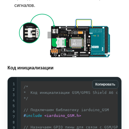
сигналов.
Код инициализации
1
Копировать
/* 

2
*  Код инициализации GSM/GPRS Shield A6 с плат
3
*/
4
5
// Подключаем библиотеку iarduino_GSM
6
#
include
<iarduino_GSM.h>
7
8
// Назначаем GPIO пины для связи с GSM/GPRS S
9