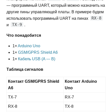
— программный UART, который можно назначить на
другие пины управляющей платы. В примере будем
RX-8
использовать программный UART на пинах
TX-9
и
.
Что понадобится
1×
Arduino Uno
1×
GSM/GPRS Shield A6
1×
Кабель USB (A — B)
Таблица сигналов
Контакт GSM/GPRS Shield
Контакт Arduino
A6
Uno
TX-7
RX-7
RX-8
TX-8