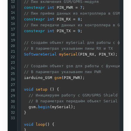
12
// Пин включения GSM/GPRS-модуля
13
constexpr
int
 PIN_PWR = 
7
14
// Пин приёма данных из контроллера в GSM/GPR
15
constexpr
int
 PIN_RX = 
8
16
// Пин передачи данных из контроллера в GSM/G
17
constexpr
int
 PIN_TX = 
9
;

18
19
// Создаём объект mySerial для работы с функц
20
// В параметрах указываем пины RX и TX
21
SoftwareSerial
mySerial
(PIN_RX, PIN_TX)
;

22
23
// Создаём объект gsm для работы с функциями 
24
// В параметрах указываем пин PWR
25
iarduino_GSM 
gsm
(PIN_PWR)
;

26
27
void
setup
()
{

28
// Инициируем работу с GSM/GPRS Shield A9
29
30
// В параметрах передаём объект Serial к ко
31
  gsm.
begin
(mySerial);

32
}

33
void
loop
()
{
