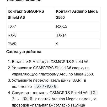
Контакт GSM/GPRS
Контакт Arduino Mega
Shield A6
2560
TX-7
RX-15
RX-8
TX-14
PWR
9
Схема устройства
Вставьте SIM-карту в GSM/GPRS Shield A6.
Установите GSM/GPRS Shield A6 сверху на
управляющую платформу Arduino Mega 2560.
Установите переключатель шины UART в
TX-7/RX-8
положение
.
TX-
Соедините контакты GSM/GPRS Shield A6
7
RX-8
и
с платой Arduino Mega с помощью
проводов «папа-папа» согласно таблице