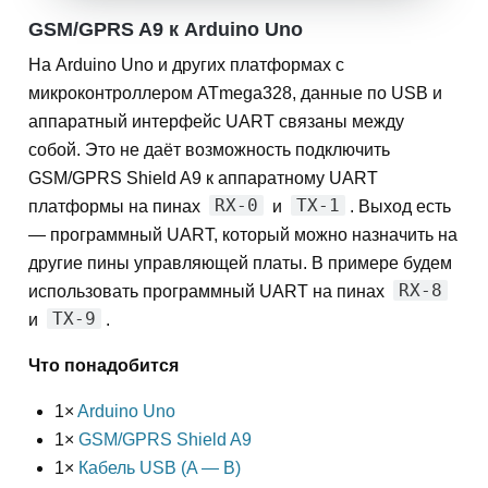
GSM/GPRS A9 к Arduino Uno
На Arduino Uno и других платформах с
микроконтроллером ATmega328, данные по USB и
аппаратный интерфейс UART связаны между
собой. Это не даёт возможность подключить
GSM/GPRS Shield A9 к аппаратному UART
RX-0
TX-1
платформы на пинах
и
. Выход есть
— программный UART, который можно назначить на
другие пины управляющей платы. В примере будем
RX-8
использовать программный UART на пинах
TX-9
и
.
Что понадобится
1×
Arduino Uno
1×
GSM/GPRS Shield A9
1×
Кабель USB (A — B)