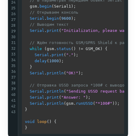
// В параметрах передаём объект Serial к ко
24
  gsm.
begin
(Serial1);

25
// Открываем консоль
26
Serial
.
begin
(
9600
);

27
// Выводим текст                           
28
Serial
.
print
(
"Initialization, please wait..
29
30
31
// Ждём готовность GSM/GPRS Shield к работе
32
while
 (gsm.
status
() != GSM_OK) {

33
Serial
.
print
(
"."
);

34
delay
(
1000
);

35
  }

36
Serial
.
println
(
"OK!"
);

37
38
// Отправка USSD запроса *100# с выводом от
39
Serial
.
println
(
"Sending USSD request balanc
40
Serial
.
print
(
"Answer: "
);

41
Serial
.
println
(gsm.
runUSSD
(
"*100#"
));   

42
}

43
void
loop
()
{
