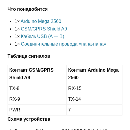
Что понадобится
1×
Arduino Mega 2560
1×
GSM/GPRS Shield A9
1×
Кабель USB (A — B)
1×
Соединительные провода «папа-папа»
Таблица сигналов
Контакт GSM/GPRS
Контакт Arduino Mega
Shield A9
2560
TX-8
RX-15
RX-9
TX-14
PWR
7
Схема устройства