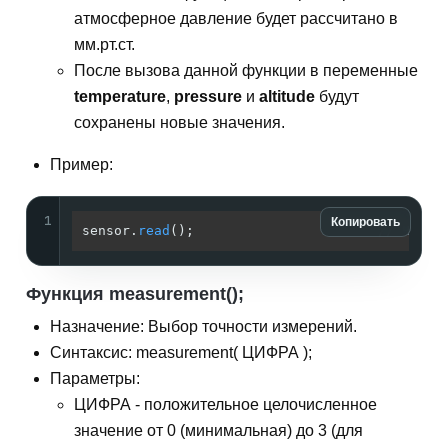
атмосферное давление будет рассчитано в
мм.рт.ст.
После вызова данной функции в переменные
temperature
,
pressure
и
altitude
будут
сохранены новые значения.
Пример:
1
Копировать
sensor.
read
();                       
// Читае
Функция measurement();
Назначение: Выбор точности измерений.
Синтаксис: measurement( ЦИФРА );
Параметры:
ЦИФРА - положительное целочисленное
значение от 0 (минимальная) до 3 (для