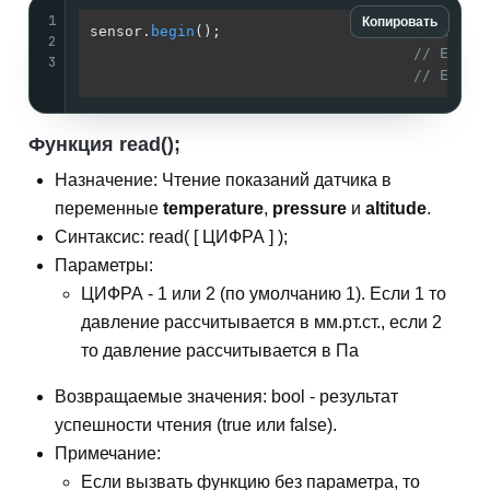
1
Копировать
sensor.
begin
();                      
// Иници
2
// Если 
3
// Если 
Функция read();
Назначение: Чтение показаний датчика в
переменные
temperature
,
pressure
и
altitude
.
Синтаксис: read( [ ЦИФРА ] );
Параметры:
ЦИФРА - 1 или 2 (по умолчанию 1). Если 1 то
давление рассчитывается в мм.рт.ст., если 2
то давление рассчитывается в Па
Возвращаемые значения: bool - результат
успешности чтения (true или false).
Примечание:
Если вызвать функцию без параметра, то