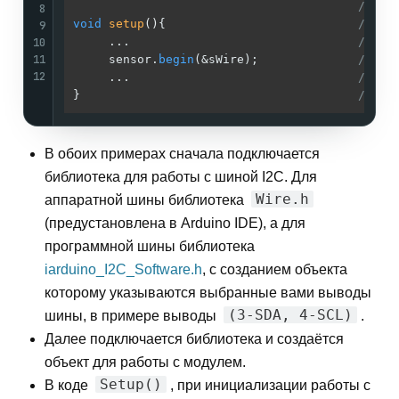
//
8
void
setup
()
{                           
//
9
10
     ...                                
//
11
     sensor.
begin
(&sWire);              
// Ин
12
     ...                                
//
}                                       
//
В обоих примерах сначала подключается
библиотека для работы с шиной I2C. Для
Wire.h
аппаратной шины библиотека
(предустановлена в Arduino IDE), а для
программной шины библиотека
iarduino_I2C_Software.h
, с созданием объекта
которому указываются выбранные вами выводы
(3-SDA, 4-SCL)
шины, в примере выводы
.
Далее подключается библиотека и создаётся
объект для работы с модулем.
Setup()
В коде
, при инициализации работы с