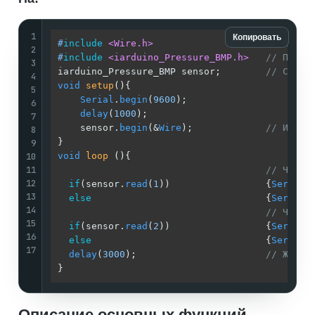
1
Копировать
#
include
<Wire.h>
// Подкл
2
#
include
<iarduino_Pressure_BMP.h>
// Подкл
3
iarduino_Pressure_BMP sensor;        
// Созда
4
void
setup
()
{

5
Serial
.
begin
(
9600
);

6
delay
(
1000
);

7
    sensor.
begin
(&
Wire
);             
// Иници
8
9
10
void
loop
()
{

11
// Читае
12
if
(sensor.
read
(
1
))                 {
Serial
.
13
else
                               {
Serial
.
14
// Читае
15
if
(sensor.
read
(
2
))                 {
Serial
.
16
else
                               {
Serial
.
17
delay
(
3000
);                       
// Ждём 
Описание основных функций