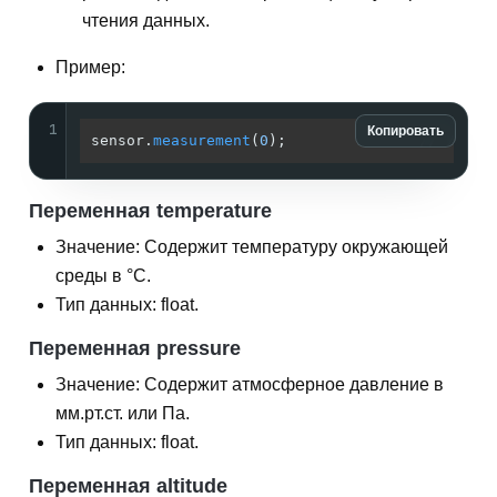
чтения данных.
Пример:
1
Копировать
sensor.
measurement
(
0
);               
// Устан
Переменная temperature
Значение: Содержит температуру окружающей
среды в °С.
Тип данных: float.
Переменная pressure
Значение: Содержит атмосферное давление в
мм.рт.ст. или Па.
Тип данных: float.
Переменная altitude