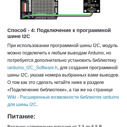
Способ - 4: Подключение к программной
шине I2C
При использовании программной шины I2C, модуль
можно подключить к любым выводам Arduino, но
потребуется дополнительно установить библиотеку
iarduino_I2C_Software.h
, для создания программной
шины I2C, указав номера выбранных вами выводов.
О том как это сделать читайте ниже в разделе
«Подключение библиотеки», а так же на странице
Wiki - Расширенные возможности библиотек iarduino
для шины I2C
.
Питание:
Входное напряжение питания от 3,3 до 5,5 В