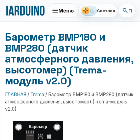
menu
search
light_mode
dark_mode
Меню
Поис
Светлая
Барометр BMP180 и
BMP280 (датчик
атмосферного давления,
высотомер) (Trema-
модуль v2.0)
ГЛАВНАЯ
/
Trema
/
Барометр BMP180 и BMP280 (датчик
атмосферного давления, высотомер) (Trema-модуль
v2.0)