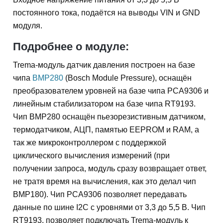
постоянного тока, подаётся на выводы VIN и GND
модуля.
Подробнее о модуле:
Trema-модуль датчик давления построен на базе
чипа
BMP280
(Bosch Module Pressure), оснащён
преобразователем уровней на базе чипа PCA9306 и
линейным стабилизатором на базе чипа RT9193.
Чип BMP280 оснащён пьезорезистивным датчиком,
термодатчиком, АЦП, памятью EEPROM и RAM, а
так же микроконтроллером с поддержкой
циклического вычисления измерений (при
получении запроса, модуль сразу возвращает ответ,
не тратя время на вычисления, как это делал чип
BMP180). Чип PCA9306 позволяет передавать
данные по шине I2C с уровнями от 3,3 до 5,5 В. Чип
RT9193, позволяет подключать Trema-модуль к