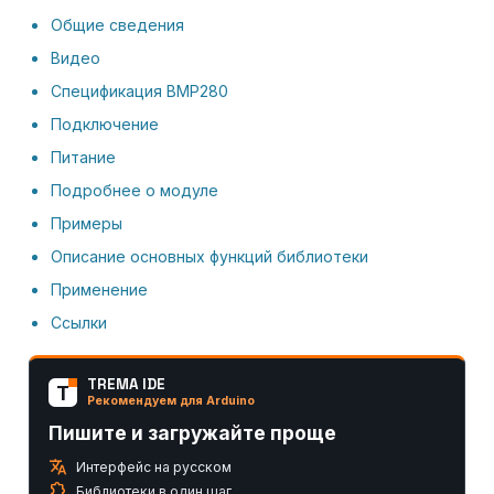
Общие сведения
Видео
Спецификация BMP280
Подключение
Питание
Подробнее о модуле
Примеры
Описание основных функций библиотеки
Применение
Ссылки
TREMA IDE
T
Рекомендуем для Arduino
Пишите и загружайте проще
translate
Интерфейс на русском
extension
Библиотеки в один шаг