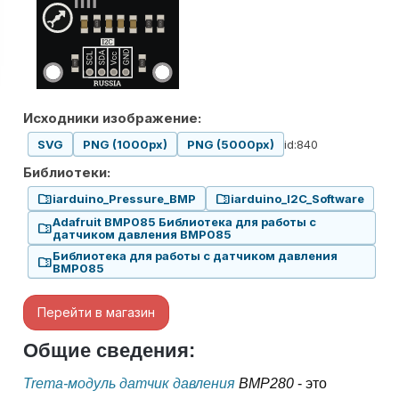
Исходники изображение:
id:840
SVG
PNG (1000px)
PNG (5000px)
Библиотеки:
folder_zip
folder_zip
iarduino_Pressure_BMP
iarduino_I2C_Software
Adafruit BMP085 Библиотека для работы с
folder_zip
датчиком давления BMP085
Библиотека для работы с датчиком давления
folder_zip
BMP085
Перейти в магазин
Общие сведения:
Trema-модуль датчик давления
BMP280
- это