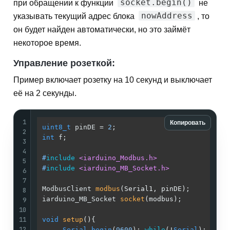
socket.begin()
при обращении к функции
не
nowAddress
указывать текущий адрес блока
, то
он будет найден автоматически, но это займёт
некоторое время.
Управление розеткой:
Пример включает розетку на 10 секунд и выключает
её на 2 секунды.
1
Копировать
uint8_t
 pinDE = 
2
;                          
/
2
int
 f;                                      
/
3
/
4
#
include
<iarduino_Modbus.h>
/
5
#
include
<iarduino_MB_Socket.h>
/
6
/
7
ModbusClient 
modbus
(Serial1, pinDE)
;        
/
8
iarduino_MB_Socket 
socket
(modbus)
;          
/
9
10
/
11
void
setup
()
{                               
/
12
Serial
.
begin
(
9600
); 
while
(!
Serial
);    
/