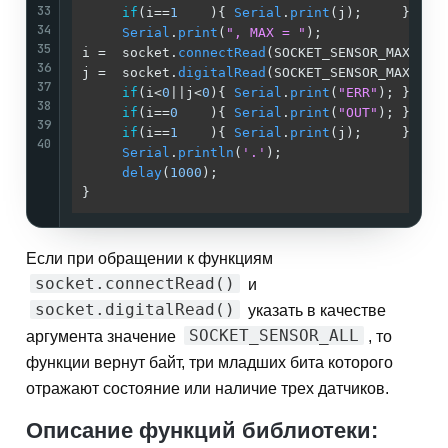
33
if
(i==
1
    ){ 
Serial
.
print
(j);     }   
/
34
Serial
.
print
(
", MAX = "
);              
/
35
i =  socket.
connectRead
(SOCKET_SENSOR_MAX); 
/
36
j =  socket.
digitalRead
(SOCKET_SENSOR_MAX); 
/
37
if
(i<
0
||j<
0
){ 
Serial
.
print
(
"ERR"
); }   
/
38
if
(i==
0
    ){ 
Serial
.
print
(
"OUT"
); }   
/
39
if
(i==
1
    ){ 
Serial
.
print
(j);     }   
/
40
Serial
.
println
(
'.'
);                   
/
delay
(
1000
);                           
/
}                                           
/
Если при обращении к функциям
socket.connectRead()
и
socket.digitalRead()
указать в качестве
SOCKET_SENSOR_ALL
аргумента значение
, то
функции вернут байт, три младших бита которого
отражают состояние или наличие трех датчиков.
Описание функций библиотеки: