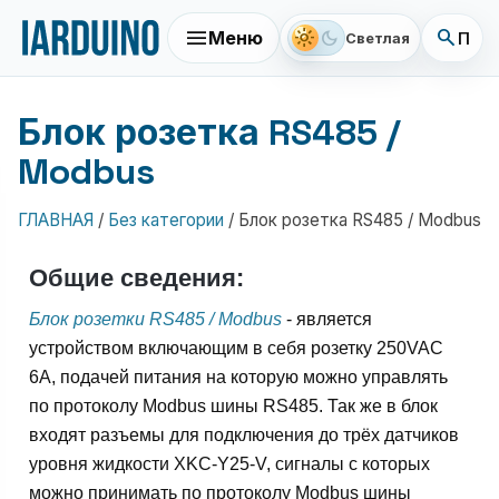
menu
search
light_mode
dark_mode
Меню
Поис
Светлая
Блок розетка RS485 /
Modbus
ГЛАВНАЯ
/
Без категории
/
Блок розетка RS485 / Modbus
Общие сведения:
Блок розетки RS485 / Modbus
- является
устройством включающим в себя розетку 250VAC
6A, подачей питания на которую можно управлять
по протоколу Modbus шины RS485. Так же в блок
входят разъемы для подключения до трёх датчиков
уровня жидкости XKC-Y25-V, сигналы с которых
можно принимать по протоколу Modbus шины