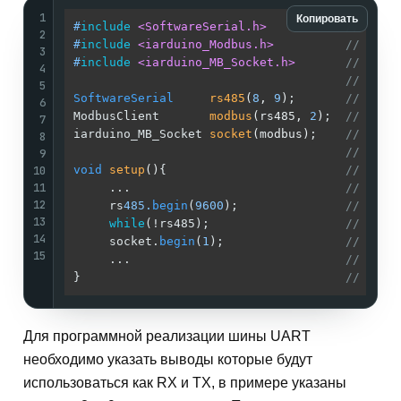
1
Копировать
#
include
<SoftwareSerial.h>
// Подк
2
#
include
<iarduino_Modbus.h>
// Подк
3
#
include
<iarduino_MB_Socket.h>
// Подк
4
//
5
SoftwareSerial
rs485
(
8
, 
9
)
;       
// Созд
6
ModbusClient       
modbus
(rs485, 
2
)
;  
// Созд
7
iarduino_MB_Socket 
socket
(modbus)
;    
// Созд
8
//
9
10
void
setup
()
{                         
//
11
     ...                              
//
12
     rs
485.
begin
(
9600
);               
// Указ
13
while
(!rs485);                   
//
14
     socket.
begin
(
1
);                 
// Иниц
15
     ...                              
//
}                                     
//
Для программной реализации шины UART
необходимо указать выводы которые будут
использоваться как RX и TX, в примере указаны