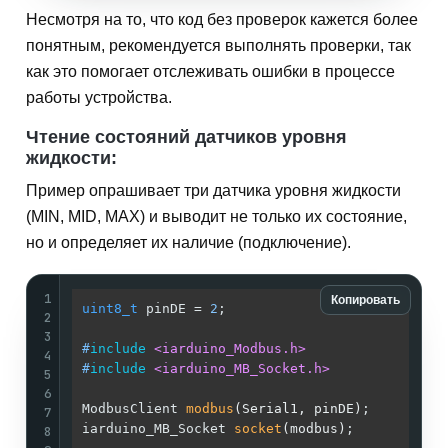
Несмотря на то, что код без проверок кажется более
понятным, рекомендуется выполнять проверки, так
как это помогает отслеживать ошибки в процессе
работы устройства.
Чтение состояний датчиков уровня
жидкости:
Пример опрашивает три датчика уровня жидкости
(MIN, MID, MAX) и выводит не только их состояние,
но и определяет их наличие (подключение).
1
Копировать
uint8_t
 pinDE = 
2
;                          
/
2
/
3
#
include
<iarduino_Modbus.h>
/
4
#
include
<iarduino_MB_Socket.h>
/
5
/
6
ModbusClient 
modbus
(Serial1, pinDE)
;        
/
7
iarduino_MB_Socket 
socket
(modbus)
;          
/
8