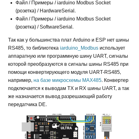
Файл / Примеры / iarduino Modbus Socket
(розетка) / HardwareSerial.
Файл / Примеры / iarduino Modbus Socket
(розетка) / SoftwareSerial.
Так как у большинства плат Arduino и ESP нет шины
RS485, то библиотека
iarduino_Modbus
использует
аппаратную или программную шину UART, сигналы
которой преобразуются в сигналы шины RS485 при
помощи конвертирующего модуля UART-RS485,
например,
на базе микросхемы MAX485
. Конвертер
подключается к выводам TX и RX шины UART, а так
же назначается вывод разрешающий работу
передатчика DE.