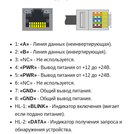
1:
«A»
- Линия данных (неинвертирующая).
2:
«B»
- Линия данных (инвертирующая).
3: «NC» - Не используется.
4:
«PWR»
- Вывод питания от +12 до +24В.
5:
«PWR»
- Вывод питания от +12 до +24В.
6: «NC» - Не используется.
7:
«GND»
- Общий вывод питания.
8:
«GND»
- Общий вывод питания.
HL-1:
«BLINK»
- Индикатор включения (мигает
если подано питание).
HL-2:
«DATA»
- Индикатор получения запроса и
обнаружения устройства.