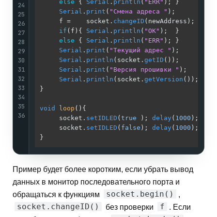
else
 { 
Serial
.
println
(
"ERR"
); }        
/
24
Serial
.
print
(
"Смена адреса "
);         
/
25
     f =    socket.
changeID
(newAddress);    
/
26
if
(f){ 
Serial
.
println
(
"OK"
);  }        
/
27
else
 { 
Serial
.
println
(
"ERR"
); }        
/
28
Serial
.
print
(
"Текущий адрес "
);        
/
29
30
Serial
.
println
(socket.
getID
());        
/
31
Serial
.
print
(
"Версия прошивки "
);      
/
32
Serial
.
println
(socket.
getVersion
());   
/
33
}                                           
/
34
/
35
void
loop
()
{                                
/
36
     socket.
setIDLED
(
true
 ); 
delay
(
1000
);   
/
     socket.
setIDLED
(
false
); 
delay
(
1000
);   
/
}                                           
/
Пример будет более коротким, если убрать вывод
данных в монитор последовательного порта и
socket.begin()
обращаться к функциям
,
socket.changeID()
f
без проверки
. Если