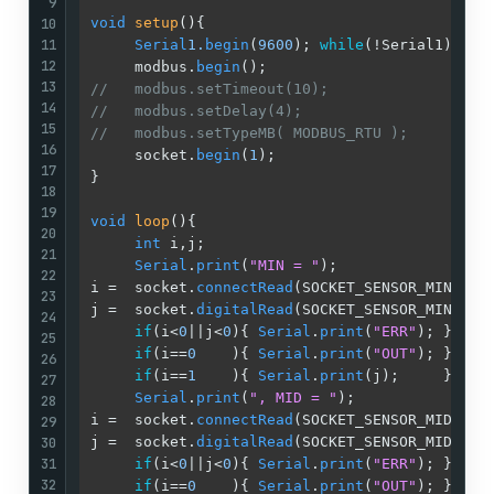
/
9
10
void
setup
()
{                               
/
11
Serial
1.
begin
(
9600
); 
while
(!Serial1);  
/
12
     modbus.
begin
();                        
/
13
//   modbus.setTimeout(10);                 /
14
//   modbus.setDelay(4);                    /
15
//   modbus.setTypeMB( MODBUS_RTU );        /
16
     socket.
begin
(
1
);                       
/
17
}                                           
/
18
/
19
void
loop
()
{                                
/
20
int
 i,j;                               
/
21
Serial
.
print
(
"MIN = "
);                
/
22
i =  socket.
connectRead
(SOCKET_SENSOR_MIN); 
/
23
j =  socket.
digitalRead
(SOCKET_SENSOR_MIN); 
/
24
if
(i<
0
||j<
0
){ 
Serial
.
print
(
"ERR"
); }   
/
25
if
(i==
0
    ){ 
Serial
.
print
(
"OUT"
); }   
/
26
if
(i==
1
    ){ 
Serial
.
print
(j);     }   
/
27
Serial
.
print
(
", MID = "
);              
/
28
i =  socket.
connectRead
(SOCKET_SENSOR_MID); 
/
29
30
j =  socket.
digitalRead
(SOCKET_SENSOR_MID); 
/
31
if
(i<
0
||j<
0
){ 
Serial
.
print
(
"ERR"
); }   
/
32
if
(i==
0
    ){ 
Serial
.
print
(
"OUT"
); }   
/