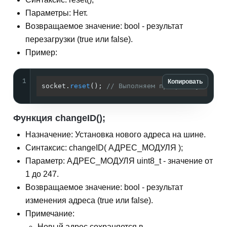
Параметры: Нет.
Возвращаемое значение: bool - результат
перезагрузки (true или false).
Пример:
1
Копировать
socket.
reset
(); 
// Выполняем программную пере
Функция changeID();
Назначение: Установка нового адреса на шине.
Синтаксис: changeID( АДРЕС_МОДУЛЯ );
Параметр: АДРЕС_МОДУЛЯ uint8_t - значение от
1 до 247.
Возвращаемое значение: bool - результат
изменения адреса (true или false).
Примечание:
Новый адрес сохраняется в