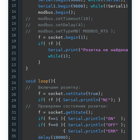
13
Serial
1.
begin
(
9600
); 
while
(!Serial1);  
/
14
     modbus.
begin
();                        
/
15
//   modbus.setTimeout(10);                 /
16
//   modbus.setDelay(4);                    /
17
//   modbus.setTypeMB( MODBUS_RTU );        /
18
     f = socket.
begin
(
1
);                   
/
19
if
( !f ){                              
/
20
Serial
.
print
(
"Розетка не найдена"
);
/
21
while
(
1
);                          
/
22
     }                                      
/
23
}                                           
/
24
/
25
void
loop
()
{                                
/
26
//   Включаем розетку:                      /
27
     f = socket.
setState
(
true
);             
/
28
if
( !f ){ 
Serial
.
println
(
"NC"
); }      
/
29
30
//   Проверяем состояние розетки:           /
31
     f = socket.
getState
();                 
/
32
if
( f==
1
 ){ 
Serial
.
println
(
"ON"
  ); }  
/
33
if
( f==
0
 ){ 
Serial
.
println
(
"OFF"
 ); }  
/
34
               { 
Serial
.
println
(
"ERR"
 ); }  
/
35
delay
(
10000
);                          
/