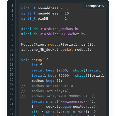
1
Копировать
uint8_t
 nowAddress = 
1
;                     
/
2
uint8_t
 newAddress = 
10
;                    
/
3
uint8_t
 pinDE      = 
2
;                     
/
4
/
5
#
include
<iarduino_Modbus.h>
/
6
#
include
<iarduino_MB_Socket.h>
/
7
/
8
ModbusClient 
modbus
(Serial1, pinDE)
;        
/
9
10
iarduino_MB_Socket 
socket
(modbus)
;          
/
11
/
12
void
setup
()
{                               
/
13
int
 f;                                 
/
14
Serial
.
begin
(
9600
); 
while
(!
Serial
);    
/
15
Serial
1.
begin
(
9600
); 
while
(!Serial1);  
/
16
     modbus.
begin
();                        
/
17
//   modbus.setTimeout(10);                 /
18
//   modbus.setDelay(4);                    /
19
//   modbus.setTypeMB( MODBUS_RTU );        /
20
Serial
.
print
(
"Инициализация "
);        
/
21
     f =    socket.
begin
(nowAddress);       
/
22
if
(f){ 
Serial
.
println
(
"OK"
);  }        
/
23