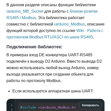
В данном разделе описаны функции библиотеки
iarduino_MB_Socket
для работы с
блоком розетки
RS485 / Modbus
. Эта библиотека работает
совместно с библиотекой
iarduino_Modbus
, описание
функций которой доступно по ссылке
Wiki - Работа с
протоколом Modbus RTU/ASCI по шине RS485
.
Подключение библиотек:
В примерах вход DE конвертера UART-RS485
подключён к выводу D2 Arduino. Вместо вывода D2
можно использовать любой выход Arduino, номер
выхода указывается при создании объекта для
работы по протоколу Modbus.
Если используется аппаратная шина UART:
1
Копировать
#
include
<iarduino_Modbus.h>
// Подк
2