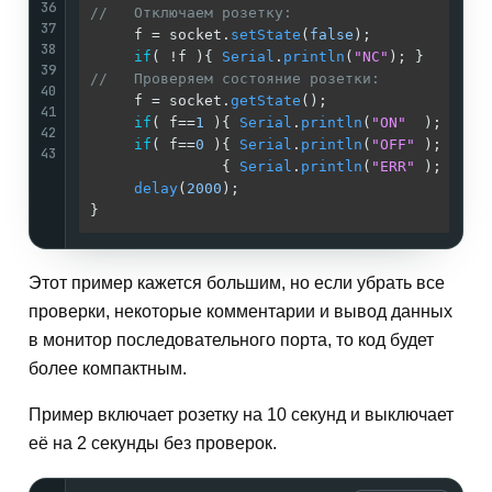
36
//   Отключаем розетку:                     /
37
     f = socket.
setState
(
false
);            
/
38
if
( !f ){ 
Serial
.
println
(
"NC"
); }      
/
39
//   Проверяем состояние розетки:           /
40
     f = socket.
getState
();                 
/
41
if
( f==
1
 ){ 
Serial
.
println
(
"ON"
  ); }  
/
42
if
( f==
0
 ){ 
Serial
.
println
(
"OFF"
 ); }  
/
43
               { 
Serial
.
println
(
"ERR"
 ); }  
/
delay
(
2000
);                           
/
}                                           
/
Этот пример кажется большим, но если убрать все
проверки, некоторые комментарии и вывод данных
в монитор последовательного порта, то код будет
более компактным.
Пример включает розетку на 10 секунд и выключает
её на 2 секунды без проверок.