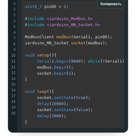
1
Копировать
uint8_t
 pinDE = 
2
;                          
/
2
/
3
#
include
<iarduino_Modbus.h>
/
4
#
include
<iarduino_MB_Socket.h>
/
5
/
6
ModbusClient 
modbus
(Serial1, pinDE)
;        
/
7
iarduino_MB_Socket 
socket
(modbus)
;          
/
8
/
9
10
void
setup
()
{                               
/
11
Serial
1.
begin
(
9600
); 
while
(!Serial1);  
/
12
     modbus.
begin
();                        
/
13
     socket.
begin
(
1
);                       
/
14
}                                           
/
15
/
16
void
loop
()
{                                
/
17
     socket.
setState
(
true
);                 
/
18
delay
(
10000
);                          
/
19
     socket.
setState
(
false
);                
/
20
delay
(
2000
);                           
/
}                                           
/