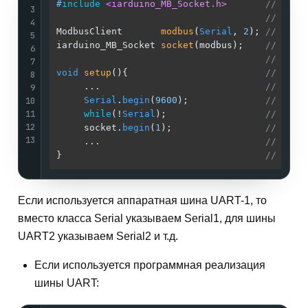
#
include
<iarduino_MB_Socket.h>
// Подк
3
//
4
ModbusClient       
modbus
(
Serial
, 
2
)
; 
// Созд
5
iarduino_MB_Socket 
socket
(modbus)
;    
// Созд
6
//
7
void
setup
()
{                         
//
8
     ...                              
//
9
10
Serial
.
begin
(
9600
);              
// Указ
11
while
(!
Serial
);                  
//
12
     socket.
begin
(
1
);                 
// Иниц
13
     ...                              
//
}                                     
//
Если используется аппаратная шина UART-1, то
вместо класса Serial указываем Serial1, для шины
UART2 указываем Serial2 и т.д.
Если используется программная реализация
шины UART: