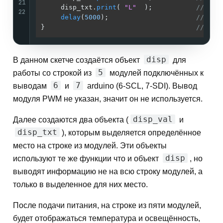
21
     disp_txt.
print
( 
"L"
  );           
// Выв
22
delay
(
5000
);                      
// Ждё
}                                      
//
disp
В данном скетче создаётся объект
для
5
работы со строкой из
модулей подключённых к
6
7
выводам
и
arduino (6-SCL, 7-SDI). Вывод
модуля PWM не указан, значит он не используется.
disp_val
Далее создаются два объекта (
и
disp_txt
), которым выделяется определённое
место на строке из модулей. Эти объекты
disp
используют те же функции что и объект
, но
выводят информацию не на всю строку модулей, а
только в выделенное для них место.
После подачи питания, на строке из пяти модулей,
будет отображаться температура и освещённость,