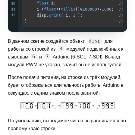
10
float
 i;                          
//
11
     i=(
float
)(
millis
()%
100000
)/
1000
;  
// Пол
12
     disp.
print
( i, 
1
 );               
// Выв
}                                      
//
disp
В данном скетче создаётся объект
для
3
работы со строкой из
модулей подключённых к
6
7
выводам
и
Arduino (6-SCL, 7-SDI). Вывод
модуля PWM не указан, значит он не используется.
После подачи питания, на строке из трёх модулей,
будет отображаться длительность работы Arduino в
секундах, с одним знаком после запятой.
По умолчанию, выводимое число выравнивается по
правому краю строки.