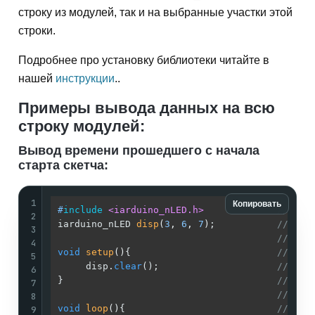
строку из модулей, так и на выбранные участки этой
строки.
Подробнее про установку библиотеки читайте в
нашей
инструкции
..
Примеры вывода данных на всю
строку модулей:
Вывод времени прошедшего с начала
старта скетча:
1
Копировать
#
include
<iarduino_nLED.h>
// Под
2
iarduino_nLED 
disp
(
3
, 
6
, 
7
)
;           
// Соз
3
// В д
4
void
setup
()
{                          
//
5
     disp.
clear
();                     
// Чис
6
}                                      
//
7
//
8
void
loop
()
{                           
//
9