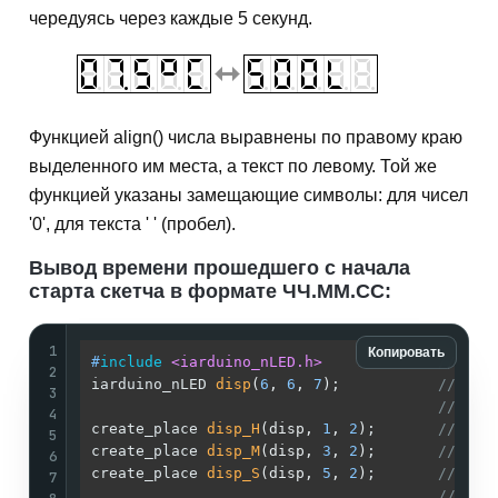
чередуясь через каждые 5 секунд.
Функцией align() числа выравнены по правому краю
выделенного им места, а текст по левому. Той же
функцией указаны замещающие символы: для чисел
'0', для текста ' ' (пробел).
Вывод времени прошедшего с начала
старта скетча в формате ЧЧ.ММ.СС:
1
Копировать
#
include
<iarduino_nLED.h>
// Под
2
iarduino_nLED 
disp
(
6
, 
6
, 
7
)
;           
// Соз
3
// В д
4
create_place 
disp_H
(disp, 
1
, 
2
)
;       
// Соз
5
create_place 
disp_M
(disp, 
3
, 
2
)
;       
// Соз
6
create_place 
disp_S
(disp, 
5
, 
2
)
;       
// Соз
7
//