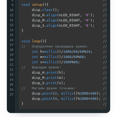
8
void
setup
()
{                          
//
9
10
     disp.
clear
();                     
// Чис
11
     disp_H.
align
(nLED_RIGHT, 
'0'
);    
// Опр
12
     disp_M.
align
(nLED_RIGHT, 
'0'
);    
// Опр
13
     disp_S.
align
(nLED_RIGHT, 
'0'
);    
// Опр
14
}                                      
//
15
//
16
void
loop
()
{                           
//
17
//   Определяем прошедшее время:       //
18
int
 h=
millis
()/
1000
/
60
/
60
%
24
;     
// Пол
19
int
 m=
millis
()/
1000
/
60
%
60
;        
// Пол
20
int
 s=
millis
()/
1000
%
60
;           
// Пол
21
//   Выводим время:                    //
22
     disp_H.
print
(h);                  
// Выв
23
     disp_M.
print
(m);                  
// Выв
24
     disp_S.
print
(s);                  
// Выв
25
//   Мигаем двумя точками:             //
26
     disp.
point
(
2
, 
millis
()%
1000
<
500
); 
// Выв
27
     disp.
point
(
4
, 
millis
()%
1000
<
500
); 
// Выв
}                                      
//