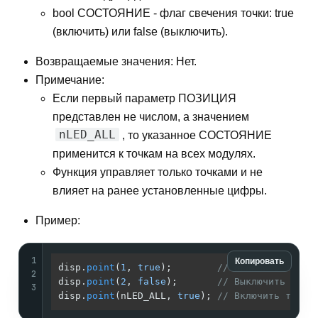
bool СОСТОЯНИЕ - флаг свечения точки: true
(включить) или false (выключить).
Возвращаемые значения: Нет.
Примечание:
Если первый параметр ПОЗИЦИЯ
представлен не числом, а значением
nLED_ALL
, то указанное СОСТОЯНИЕ
применится к точкам на всех модулях.
Функция управляет только точками и не
влияет на ранее установленные цифры.
Пример:
1
Копировать
disp.
point
(
1
, 
true
);        
// Включить точку
2
disp.
point
(
2
, 
false
);       
// Выключить точк
3
disp.
point
(nLED_ALL, 
true
); 
// Включить точки