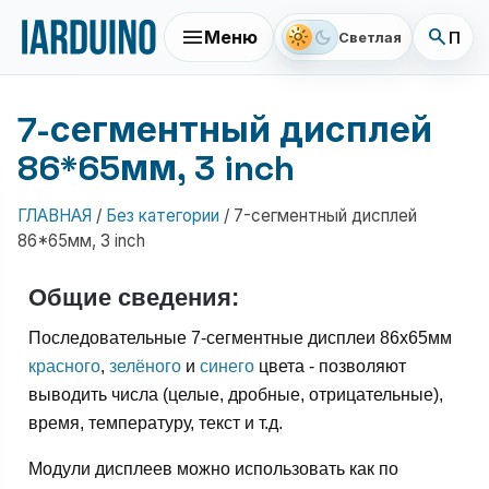
menu
search
light_mode
dark_mode
Меню
Поис
Светлая
7-сегментный дисплей
86*65мм, 3 inch
ГЛАВНАЯ
/
Без категории
/
7-сегментный дисплей
86*65мм, 3 inch
Общие сведения:
Последовательные 7-сегментные дисплеи 86x65мм
красного
,
зелёного
и
синего
цвета - позволяют
выводить числа (целые, дробные, отрицательные),
время, температуру, текст и т.д.
Модули дисплеев можно использовать как по