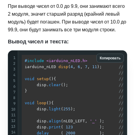
При выводе чисел от 0.0 до 9.9, они занимают всего
2 модуля, значит старший разряд (крайний левый
модуль) будет погашен. При выводе чисел от 10.0 до
99.9, они будут занимать все три модуля строки.
Вывод чисел и текста:
1
Копировать
#
include
<iarduino_nLED.h>
// Под
2
iarduino_nLED 
disp
(
4
, 
6
, 
7
, 
11
)
;       
// Соз
3
//
4
void
setup
()
{                          
//
5
     disp.
clear
();                     
// Чис
6
}                                      
//
7
//
8
void
loop
()
{                           
//
9
10
     disp.
light
(
255
);                  
// Уст
11
//
12
     disp.
align
(nLED_LEFT, 
'_'
 );      
// Выр
13
     disp.
print
( 
123
           );      
// Выв
14
delay
     ( 
2000
          );      
//