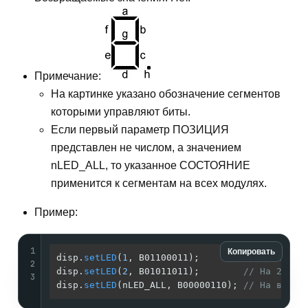
Примечание:
На картинке указано обозначение сегментов
которыми управляют биты.
Если первый параметр ПОЗИЦИЯ
представлен не числом, а значением
nLED_ALL, то указанное СОСТОЯНИЕ
применится к сегментам на всех модулях.
Пример:
1
Копировать
disp.
setLED
(
1
, B01100011);        
// На 1 мод
2
disp.
setLED
(
2
, B01011011);        
// На 2 мод
3
disp.
setLED
(nLED_ALL, B00000110); 
// На всех 