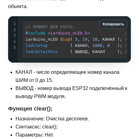
объекта.
1
Копировать
// ПРИМЕР ДЛЯ ESP32:                    //
2
#
include
<iarduino_nLED.h>
// По
3
iarduino_nLED 
disp
( 
5
, 
19
, 
18
, КАНАЛ )
; 
// Со
4
ledcSetup
         ( КАНАЛ, 
1000
, 
8
   ); 
// На
5
ledcAttachPin
     ( ВЫВОД, КАНАЛ     ); 
// По
КАНАЛ - число определяющее номер канала
ШИМ от 0 до 15.
ВЫВОД - номер вывода ESP32 подключённый к
выводу PWM модуля.
Функция clear();
Назначение: Очистка дисплеев.
Синтаксис: clear();
Параметры: Нет.