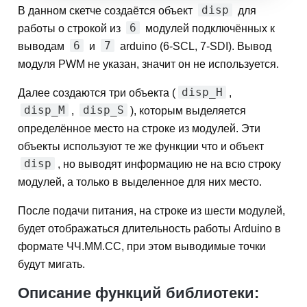
disp
В данном скетче создаётся объект
для
6
работы о строкой из
модулей подключённых к
6
7
выводам
и
arduino (6-SCL, 7-SDI). Вывод
модуля PWM не указан, значит он не используется.
disp_H
Далее создаются три объекта (
,
disp_M
disp_S
,
), которым выделяется
определённое место на строке из модулей. Эти
объекты используют те же функции что и объект
disp
, но выводят информацию не на всю строку
модулей, а только в выделенное для них место.
После подачи питания, на строке из шести модулей,
будет отображаться длительность работы Arduino в
формате ЧЧ.ММ.СС, при этом выводимые точки
будут мигать.
Описание функций библиотеки: