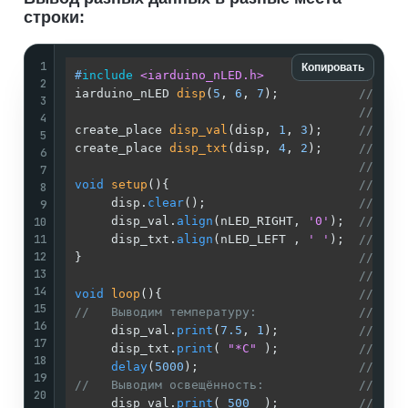
строки:
1
Копировать
#
include
<iarduino_nLED.h>
// Под
2
iarduino_nLED 
disp
(
5
, 
6
, 
7
)
;           
// Соз
3
// В д
4
create_place 
disp_val
(disp, 
1
, 
3
)
;     
// Соз
5
create_place 
disp_txt
(disp, 
4
, 
2
)
;     
// Соз
6
//
7
void
setup
()
{                          
//
8
     disp.
clear
();                     
// Чис
9
10
     disp_val.
align
(nLED_RIGHT, 
'0'
);  
// Опр
11
     disp_txt.
align
(nLED_LEFT , 
' '
);  
// Опр
12
}                                      
//
13
//
14
void
loop
()
{                           
//
15
//   Выводим температуру:              //
16
     disp_val.
print
(
7.5
, 
1
);           
// Выв
17
     disp_txt.
print
( 
"*C"
 );           
// Выв
18
delay
(
5000
);                      
// Ждё
19
//   Выводим освещённость:             //
20
     disp_val.
print
( 
500
  );           
// Выв