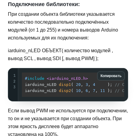
Подключение библиотеки:
При создании объекта библиотеки указывается
количество последовательно подключённых
модулей (от 1 до 255) и номера выводов Arduino
используемых для их подключения:
iarduino_nLED ОБЪЕКТ( количество модулей ,
вывод SCL , вывод SDI [, вывод PWM] );
1
Копировать
#
include
<iarduino_nLED.h>
// Подкл
2
iarduino_nLED 
disp1
( 
20
, 
3
, 
4
     )
; 
// Созда
3
iarduino_nLED 
disp2
( 
10
, 
6
, 
7
, 
11
 )
; 
// Созда
Если вывод PWM не используется при подключении,
то он и не указывается при создании объекта. При
этом яркость дисплеев будет аппаратно
установлена на 100%.