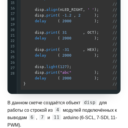
15
//
16
     disp.
align
(nLED_RIGHT, 
' '
);      
// Выр
17
     disp.
print
( 
-1.2
 , 
2
      );      
// Выв
18
delay
     ( 
2000
          );      
//
19
//
20
     disp.
print
( 
31
       , OCT);      
// Выв
21
delay
     ( 
2000
          );      
//
22
//
23
     disp.
print
( 
-31
      , HEX);      
// Выв
24
delay
     ( 
2000
          );      
//
25
//
26
     disp.
light
(
127
);                  
// Уст
27
     disp.
print
(
"abc"
          );      
// Выв
28
delay
     ( 
2000
          );      
//
}                                      
//
disp
В данном скетче создаётся объект
для
4
работы со строкой из
модулей подключённых к
6
7
11
выводам
,
и
arduino (6-SCL, 7-SDI, 11-
PWM).