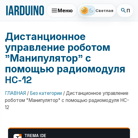
menu
search
light_mode
dark_mode
Меню
Поис
Светлая
Дистанционное
управление роботом
"Манипулятор" с
помощью радиомодуля
HC-12
ГЛАВНАЯ
/
Без категории
/
Дистанционное управление
роботом "Манипулятор" с помощью радиомодуля HC-
12
TREMA IDE